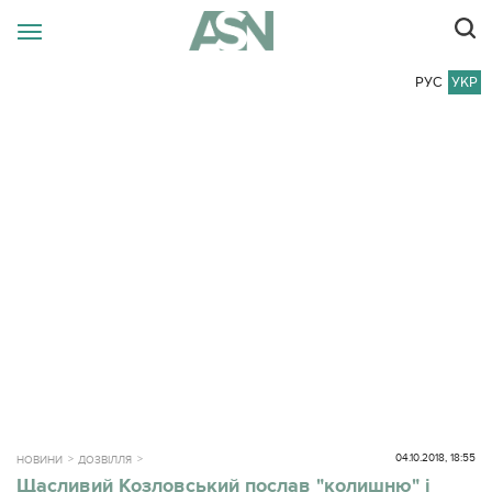
РУС
УКР
04.10.2018, 18:55
НОВИНИ
ДОЗВІЛЛЯ
Щасливий Козловський послав "колишню" і