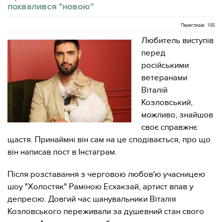
похвалився "новою"
Переглядів: 105
Любитель виступів
перед
російськими
ветеранами
Віталій
Козловський,
можливо, знайшов
своє справжнє
щастя. Принаймні він сам на це сподівається, про що
він написав пост в Інстаграм.
Після розставання з черговою любов'ю учасницею
шоу "Холостяк" Раміною Есхакзай, артист впав у
депресію. Довгий час шанувальники Віталія
Козловського переживали за душевний стан свого