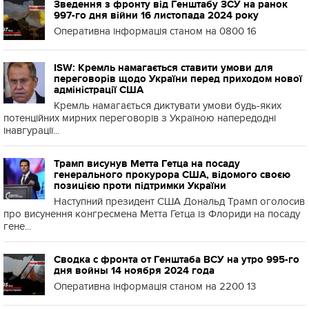
Зведення з фронту від Генштабу ЗСУ на ранок
997-го дня війни 16 листопада 2024 року
Оперативна інформація станом на 0800 16
ISW: Кремль намагається ставити умови для
переговорів щодо України перед приходом нової
адміністрації США
Кремль намагається диктувати умови будь-яких
потенційних мирних переговорів з Україною напередодні
інавгурації...
Трамп висунув Метта Гетца на посаду
генерального прокурора США, відомого своєю
позицією проти підтримки України
Наступний президент США Дональд Трамп оголосив
про висунення конгресмена Метта Гетца із Флориди на посаду
гене...
Сводка с фронта от Генштаба ВСУ на утро 995-го
дня войны 14 ноября 2024 года
Оперативна інформація станом на 2200 13