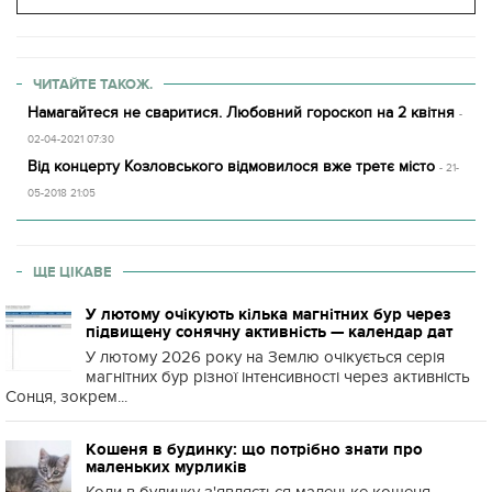
ЧИТАЙТЕ ТАКОЖ.
Намагайтеся не сваритися. Любовний гороскоп на 2 квітня
-
02-04-2021 07:30
Від концерту Козловського відмовилося вже третє місто
- 21-
05-2018 21:05
ЩЕ ЦІКАВЕ
У лютому очікують кілька магнітних бур через
підвищену сонячну активність — календар дат
У лютому 2026 року на Землю очікується серія
магнітних бур різної інтенсивності через активність
Сонця, зокрем...
Кошеня в будинку: що потрібно знати про
маленьких мурликів
Коли в будинку з'являється маленьке кошеня,