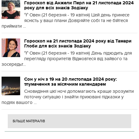
Гороскоп від Анжели Перл на 21 листопада 2024
року для всіх знаків Зодіаку
♈️ Овен (21 березня - 19 квітня) Цей день принесе
ясність у ваші плани Довіряйте собі та не бійтеся
приймати ...
Гороскоп на 21 листопада 2024 року від Тамари
Глоби для всіх знаків Зодіаку
♈️ Овен (21 березня - 19 квітня) День підходить для
перегляду пріоритетів Відмовтеся від зайвого та
зосередьт...
Сон у ніч з 19 на 20 листопада 2024 року:
тлумачення за місячним календарем
Сновидіння цієї ночі допомагають краще зрозуміти
поточну ситуацію і знайти приховані підказки у
подіях вашого ...
БІЛЬШЕ МАТЕРІАЛІВ