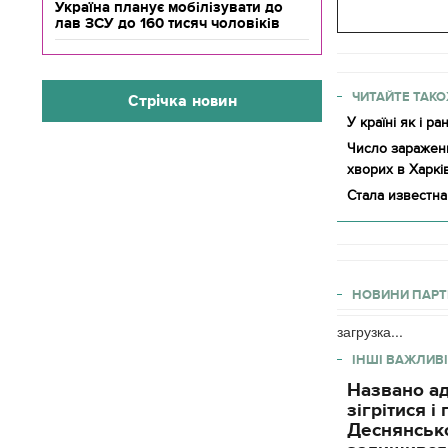
Україна планує мобілізувати до
лав ЗСУ до 160 тисяч чоловіків
ЧИТАЙТЕ ТАКО
Стрічка новин
У країні як і 
Число заражени
хворих в Харків
Стала известн
НОВИНИ ПАРТ
загрузка...
ІНШІ ВАЖЛИВІ
Названо ад
зігрітися 
Деснянсько