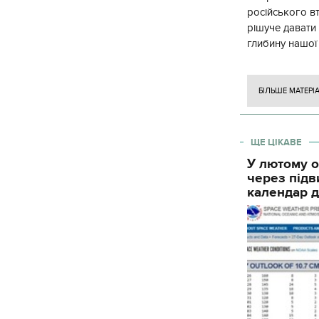
російського в
рішуче давати
глибину нашої
вогневого ура
БІЛЬШЕ МАТЕРІ
ЩЕ ЦІКАВЕ
У лютому о
через підв
календар д