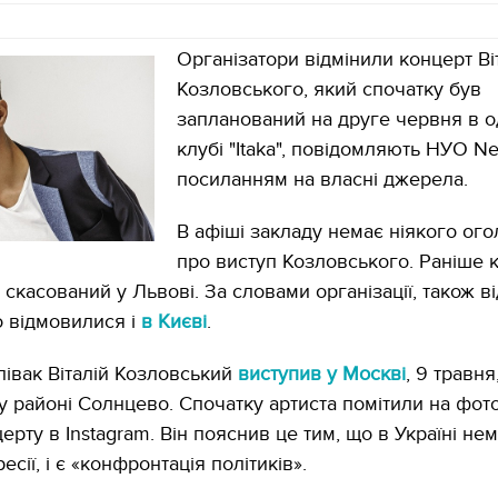
Організатори відмінили концерт Ві
Козловського, який спочатку був
запланований на друге червня в 
клубі "Itaka", повідомляють НУО N
посиланням на власні джерела.
В афіші закладу немає ніякого ог
про виступ Козловського. Раніше 
 скасований у Львові. За словами організації, також в
 відмовилися і
в Києві
.
півак Віталій Козловський
виступив у Москві
, 9 травня
 районі Солнцево. Спочатку артиста помітили на фот
ерту в Instagram. Він пояснив це тим, що в Україні не
есії, і є «конфронтація політиків».