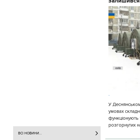
залишився
.
У Деснянськом
умовах складно
функціонують 1
розгорнутих н
Деснянської ра
ВСІ НОВИНИ...