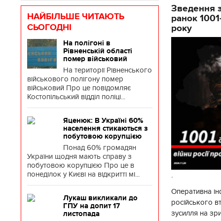
Зведення з
НАЙБІЛЬШЕ ЧИТАЮТЬ
ранок 1001
СЬОГОДНІ
року
На полігоні в
Рівненській області
помер військовий
На території Рівненського
військового полігону помер
військовий Про це повідомляє
Костопільський відділ поліці...
Яценюк: В Україні 60%
населення стикаються з
побутовою корупцією
Понад 60% громадян
України щодня мають справу з
побутовою корупцією Про це в
понеділок у Києві на відкритті мі...
.
Оперативна ін
Лукаш викликали до
російського 
ГПУ на допит 17
зусилля на зр
листопада