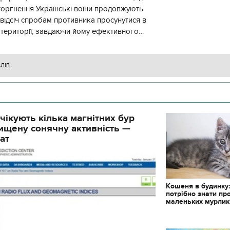
торгнення Українські воїни продовжують
 відсіч спробам противника просунутися в
 території, завдаючи йому ефективного
ження, виснажуючи по всій
АЛІВ
чікують кілька магнітних бур
ищену сонячну активність —
ат
Кошеня в будинку
потрібно знати пр
маленьких мурлик