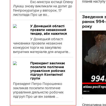
планів наступ
Екс-міністра юстиції Олену
Лукаш знову викликали на допит до
потенціалу. З 
Генпрокуратури у вівторок, 17
листопада Про це во...
Зведення з
ранок 994-
року
У Донецькій області
провели незаконний
тендер, аби нажитися
У Донецькій області
чиновники провели незаконні
конкурсні торги на закупівлю
витратних матеріалів для апаратів...
Президент закликає
посилити політичне
управління робочих
підгруп Контактної
групи
Президент Петро Порошенко
закликав посилити політичне
управління діяльністю робочих
.
підгруп Про це він заявив ...
Оперативна ін