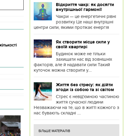
Відкриття чакр: як досягти
внутрішньої гармонії
Чакри — це енергетичні рівні
розвитку Це наші внутрішні
центри сили, якими протікає енергія
Як створити місце сили у
кількості
своїй квартирі
Будинок може не тільки
захищати нас від зовнішніх
факторів, але й надавати сили Такий
куточок можна створити у....
Життя без стресу: як дійти
згоди із собою та зі світом
Стрес є невід'ємною частиною
життя сучасної людини
Незважаючи на те, що в житті кожного з
нас бувають складні ....
БІЛЬШЕ МАТЕРІАЛІВ