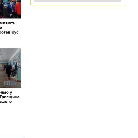
омляють
ки
ротавірус
рямо у
 Троєщина
іршого