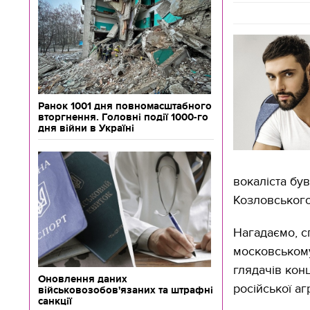
Ранок 1001 дня повномасштабного
вторгнення. Головні події 1000-го
дня війни в Україні
вокаліста був
Козловського
Нагадаємо, с
московському
глядачів конц
Оновлення даних
російської агр
військовозобов'язаних та штрафні
санкції