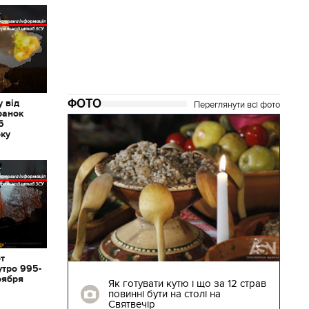
ФОТО
 від
Переглянути всі фото
ранок
6
оку
от
04.01.2018 | 17:16
утро 995-
оября
ють
Як готувати кутю і що за 12 страв
"Сторожова
повинні бути на столі на
Святвечір