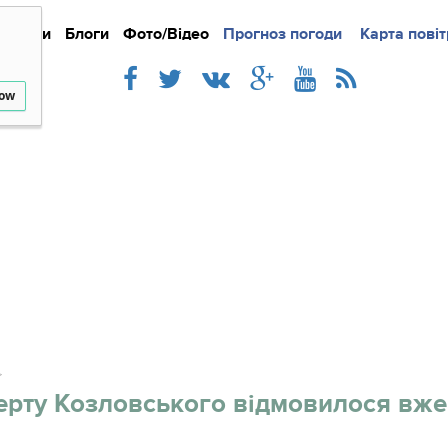
Новини
Блоги
Фото/Відео
Прогноз погоди
Докладно
Новини
Карта повіт
Iнте
low
ерту Козловського відмовилося вже