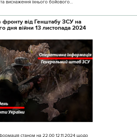
у та виснаження їхнього бойового
початку доби відбулося 130 бойових
 фронту від Генштабу ЗСУ на
го дня війни 13 листопада 2024
формація станом на 22.00 12.11.2024 щодо