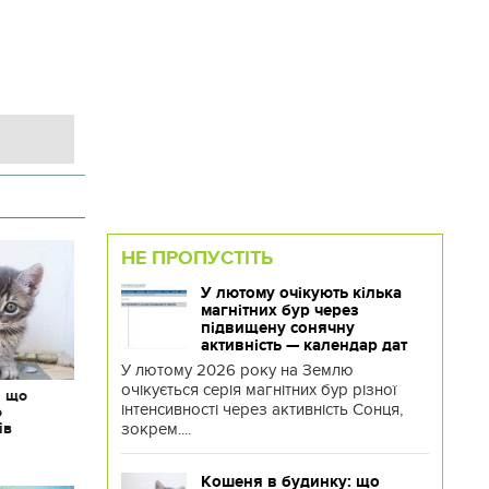
НЕ ПРОПУСТІТЬ
У лютому очікують кілька
магнітних бур через
підвищену сонячну
активність — календар дат
У лютому 2026 року на Землю
очікується серія магнітних бур різної
: що
інтенсивності через активність Сонця,
о
зокрем....
ів
Кошеня в будинку: що