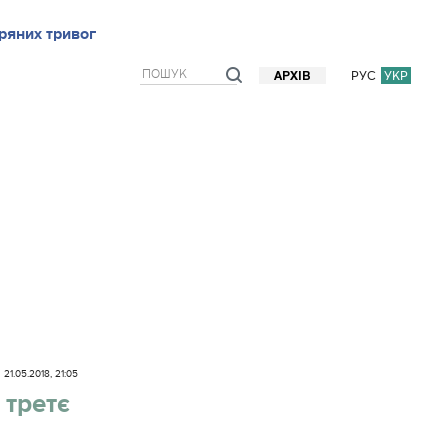
ряних тривог
рв`ю
Блоги
Думки
Фото/Відео
Прогноз погоди
РУС
УКР
АРХІВ
21.05.2018, 21:05
 третє