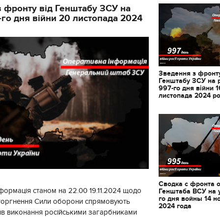
 фронту від Генштабу ЗСУ на
-го дня війни 20 листопада 2024
Зведення з фронту
Генштабу ЗСУ на 
997-го дня війни 1
листопада 2024 р
Сводка с фронта 
11.10.2017 | 16:22
формація станом на 22.00 19.11.2024 щодо
Генштаба ВСУ на 
го дня войны 14 н
вторгнення Сили оборони спрямовують
Часи Русі: як вигляда
2024 года
декорації до фільму 
ив виконання російськими загарбниками
застава"