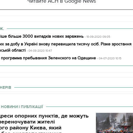
Читайте АСН в Google News
Ж.
раніше більше 3000 випадків нових заражень
- 18-09-2020 09:05
х за добу в Україні знову перевищила тисячу осіб. Різке зростання 
ській області
- 04-08-2020 10:47
а программа пребывания Зеленского на Одещине
- 04-07-2020 10:15
НЕРІВ
 НОВИНИ І ПУБЛІКАЦІЇ
реси опорних пунктів, де можуть
і переночувати жителі
го району Києва, який