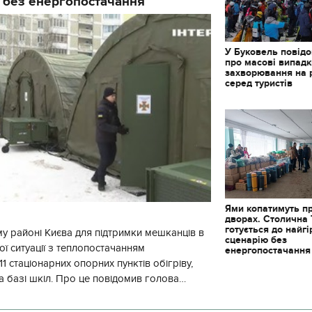
 без енергопостачання
У Буковель повід
про масові випад
захворювання на 
серед туристів
Ями копатимуть п
дворах. Столична
готується до найг
у районі Києва для підтримки мешканців в
сценарію без
ї ситуації з теплопостачанням
енергопостачання
1 стаціонарних опорних пунктів обігріву,
а базі шкіл. Про це повідомив голова
йонної в місті Києві державної ад