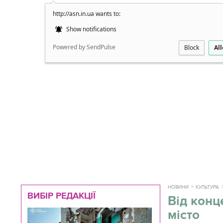
http://asn.in.ua wants to:
Докладно
Show notifications
Powered by SendPulse
Block
Al
НОВИНИ
КУЛЬТУРА
ВИБІР РЕДАКЦІЇ
Від конц
місто