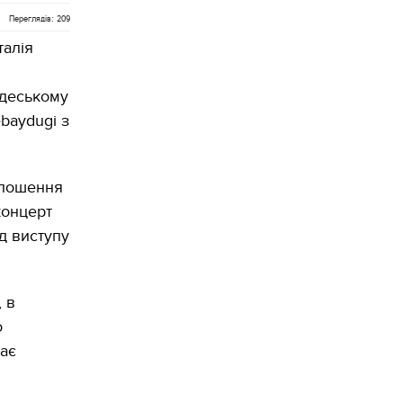
Переглядів: 209
талія
одеському
ebaydugi з
олошення
концерт
ід виступу
, в
о
має