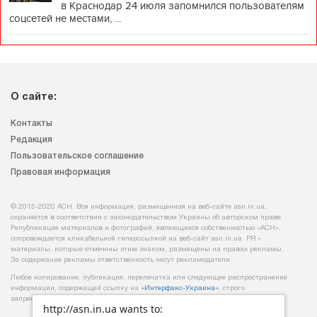
в Краснодар 24 июля запомнился пользователям
соцсетей не местами, ...
О сайте:
Контакты
Редакция
Пользовательское соглашение
Правовая информация
© 2015-2020 АСН. Вся информация, размещенная на веб-сайте asn.in.ua,
охраняется в соответствии с законодательством Украины об авторском праве.
Републикация материалов и фотографий, являющихся собственностью «АСН»,
сопровождается кликабельной гиперссылкой на веб-сайт asn.іn.ua. PR –
материалы, которые отмечены этим знаком, размещены на правах рекламы.
За содержание рекламы ответственность несут рекламодатели.
Любое копирование, публикация, перепечатка или следующее распространение
информации, содержащей ссылку на
«Интерфакс-Украина»
, строго
запрещается.
http://asn.in.ua wants to: