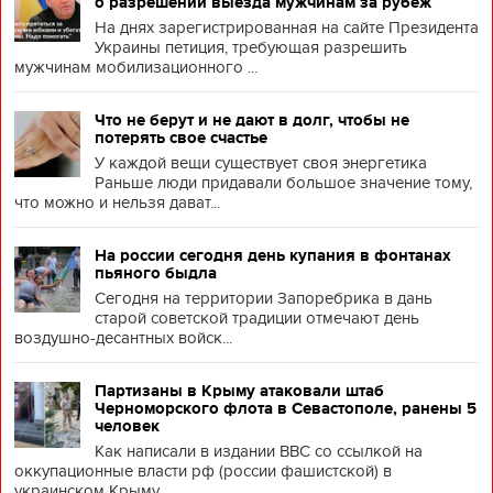
о разрешении выезда мужчинам за рубеж
На днях зарегистрированная на сайте Президента
Украины петиция, требующая разрешить
мужчинам мобилизационного ...
Что не берут и не дают в долг, чтобы не
потерять свое счастье
У каждой вещи существует своя энергетика
Раньше люди придавали большое значение тому,
что можно и нельзя дават...
На россии сегодня день купания в фонтанах
пьяного быдла
Сегодня на территории Запоребрика в дань
старой советской традиции отмечают день
воздушно-десантных войск...
Партизаны в Крыму атаковали штаб
Черноморского флота в Севастополе, ранены 5
человек
Как написали в издании BBC со ссылкой на
оккупационные власти рф (россии фашистской) в
украинском Крыму, ...