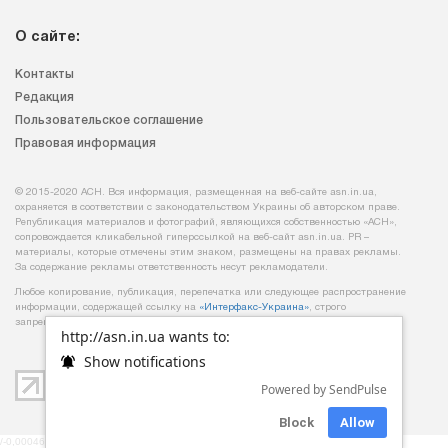
О сайте:
Контакты
Редакция
Пользовательское соглашение
Правовая информация
© 2015-2020 АСН. Вся информация, размещенная на веб-сайте asn.in.ua,
охраняется в соответствии с законодательством Украины об авторском праве.
Републикация материалов и фотографий, являющихся собственностью «АСН»,
сопровождается кликабельной гиперссылкой на веб-сайт asn.іn.ua. PR –
материалы, которые отмечены этим знаком, размещены на правах рекламы.
За содержание рекламы ответственность несут рекламодатели.
Любое копирование, публикация, перепечатка или следующее распространение
информации, содержащей ссылку на
«Интерфакс-Украина»
, строго
запрещается.
http://asn.in.ua wants to:
Show notifications
Powered by SendPulse
Block
Allow
/-0,00046992301940918-/ /-mob-/