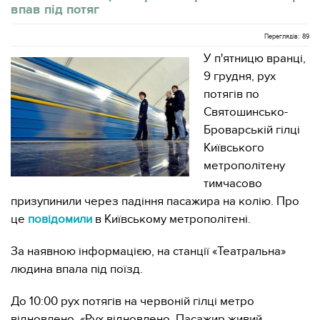
впав під потяг
Переглядів: 89
У п'ятницю вранці,
9 грудня, рух
потягів по
Святошинсько-
Броварській гілці
Київського
метрополітену
тимчасово
призупинили через падіння пасажира на колію. Про
це
повідомили
в Київському метрополітені.
За наявною інформацією, на станції «Театральна»
людина впала під поїзд.
До 10:00 рух потягів на червоній гілці метро
відновлено. «Рух відновлено. Пасажир живий,