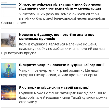
У лютому очікують кілька магнітних бур через
підвищену сонячну активність — календар дат
У лютому 2026 року на Землю очікується серія
магнітних бур різної інтенсивності через активність
Сонця, зокрем...
Кошеня в будинку: що потрібно знати про
маленьких мурликів
Коли в будинку з'являється маленьке кошеня,
власнику необхідно забезпечити належний догляд
Що потрібно придба...
Відкриття чакр: як досягти внутрішньої гармонії
Чакри — це енергетичні рівні розвитку Це наші
внутрішні центри сили, якими протікає енергія
Як створити місце сили у своїй квартирі
Будинок може не тільки захищати нас від зовнішніх
факторів, але й надавати сили Такий куточок можна
створити у...