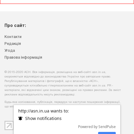
Про сайт:
Контакти
Редакція
Угода
Правова інформація
© 2015-2020 АСН. Вся інформація, розміщена на веб-сайті asn.in.ua,
охороняється відповідно до законодавства України про авторське право.
Републікування матеріалів і фотографій, що є власністю «АСН»,
супроводжується клікабельно гіперпосиланням на веб-сайт asn.іn.ua. PR -
матеріали, які відзначені цим знаком, розміщені на правах реклами. За зміст
реклами відповідальність несуть рекламодавці.
Будь-яке копiювання, публiкацiя, передрук чи наступне поширення iнформацiї,
що мiстить посилання на
«Iнтерфакс-Україна»
, суворо забороняється.
http://asn.in.ua wants to:
Show notifications
Powered by SendPulse