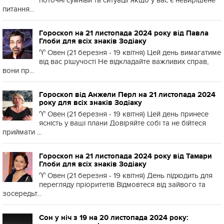
поточні сумніви та ситуації Якщо у вас є невирішене
питання...
Гороскоп на 21 листопада 2024 року від Павла
Глоби для всіх знаків Зодіаку
♈️ Овен (21 березня - 19 квітня) Цей день вимагатиме
від вас рішучості Не відкладайте важливих справ,
вони пр...
Гороскоп від Анжели Перл на 21 листопада 2024
року для всіх знаків Зодіаку
♈️ Овен (21 березня - 19 квітня) Цей день принесе
ясність у ваші плани Довіряйте собі та не бійтеся
приймати ...
Гороскоп на 21 листопада 2024 року від Тамари
Глоби для всіх знаків Зодіаку
♈️ Овен (21 березня - 19 квітня) День підходить для
перегляду пріоритетів Відмовтеся від зайвого та
зосередьт...
Сон у ніч з 19 на 20 листопада 2024 року: