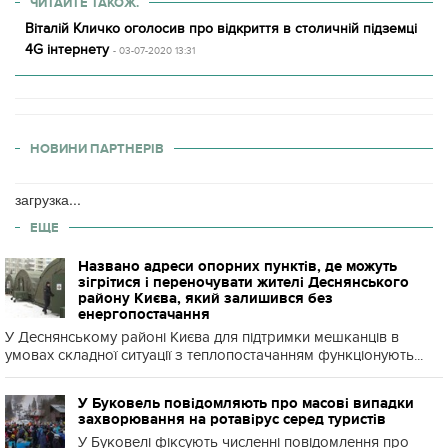
ЧИТАЙТЕ ТАКОЖ.
Віталій Кличко оголосив про відкриття в столичній підземці
4G інтернету
- 03-07-2020 13:31
НОВИНИ ПАРТНЕРІВ
загрузка...
ЕЩЕ
Названо адреси опорних пунктів, де можуть
зігрітися і переночувати жителі Деснянського
району Києва, який залишився без
енергопостачання
У Деснянському районі Києва для підтримки мешканців в
умовах складної ситуації з теплопостачанням функціонують...
У Буковель повідомляють про масові випадки
захворювання на ротавірус серед туристів
У Буковелі фіксують численні повідомлення про