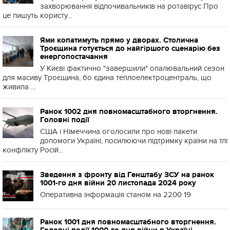
захворювання відпочивальників на ротавірус Про
це пишуть користу...
Ями копатимуть прямо у дворах. Столична
Троєщина готується до найгіршого сценарію без
енергопостачання
У Києві фактично "завершили" опалювальний сезон
для масиву Троєщина, бо єдина теплоелектроцентраль, що
живила ...
Ранок 1002 дня повномасштабного вторгнення.
Головні події
США і Німеччина оголосили про нові пакети
допомоги Україні, посилюючи підтримку країни на тлі
конфлікту Росій...
Зведення з фронту від Генштабу ЗСУ на ранок
1001-го дня війни 20 листопада 2024 року
Оперативна інформація станом на 2200 19
Ранок 1001 дня повномасштабного вторгнення.