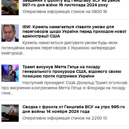
Зведення з фронту від Генштабу ЗСУ на ранок
997-го дня війни 16 листопада 2024 року
Оперативна інформація станом на 0800 16
ISW: Кремль намагається ставити умови для
переговорів щодо України перед приходом нової
адміністрації США
Кремль намагається диктувати умови будь-яких
потенційних мирних переговорів з Україною напередодні
інавгурації...
Трамп висунув Метта Гетца на посаду
генерального прокурора США, відомого своєю
позицією проти підтримки України
Наступний президент США Дональд Трамп оголосив
про висунення конгресмена Метта Гетца із Флориди на посаду
гене...
Сводка с фронта от Генштаба ВСУ на утро 995-го
дня войны 14 ноября 2024 года
Оперативна інформація станом на 2200 13