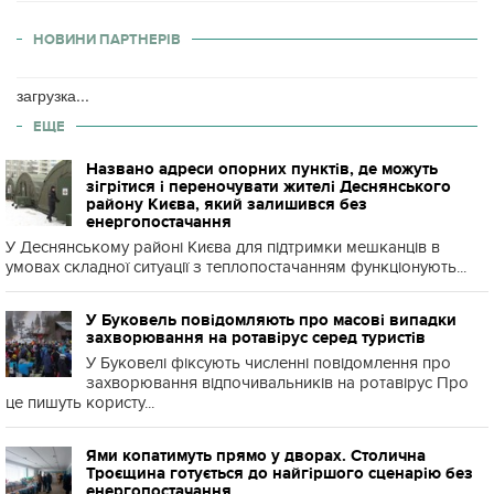
НОВИНИ ПАРТНЕРІВ
загрузка...
ЕЩЕ
Названо адреси опорних пунктів, де можуть
зігрітися і переночувати жителі Деснянського
району Києва, який залишився без
енергопостачання
У Деснянському районі Києва для підтримки мешканців в
умовах складної ситуації з теплопостачанням функціонують...
У Буковель повідомляють про масові випадки
захворювання на ротавірус серед туристів
У Буковелі фіксують численні повідомлення про
захворювання відпочивальників на ротавірус Про
це пишуть користу...
Ями копатимуть прямо у дворах. Столична
Троєщина готується до найгіршого сценарію без
енергопостачання