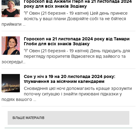
Гороскоп від Анжели Перл на 21 листопада 2024
року для всіх знаків Зодіаку
♈️ Овен (21 березня - 19 квітня) Цей день принесе
ясність у ваші плани Довіряйте собі та не бійтеся
приймати ...
Гороскоп на 21 листопада 2024 року від Тамари
Глоби для всіх знаків Зодіаку
♈️ Овен (21 березня - 19 квітня) День підходить для
перегляду пріоритетів Відмовтеся від зайвого та
зосередьт...
Сон у ніч з 19 на 20 листопада 2024 року:
тлумачення за місячним календарем
Сновидіння цієї ночі допомагають краще зрозуміти
поточну ситуацію і знайти приховані підказки у
подіях вашого ...
БІЛЬШЕ МАТЕРІАЛІВ