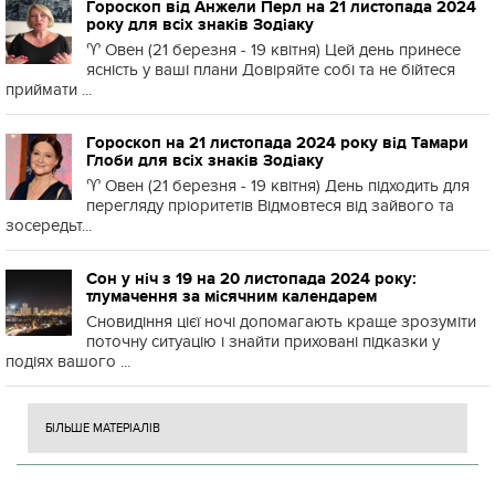
Гороскоп від Анжели Перл на 21 листопада 2024
року для всіх знаків Зодіаку
♈️ Овен (21 березня - 19 квітня) Цей день принесе
ясність у ваші плани Довіряйте собі та не бійтеся
приймати ...
Гороскоп на 21 листопада 2024 року від Тамари
Глоби для всіх знаків Зодіаку
♈️ Овен (21 березня - 19 квітня) День підходить для
перегляду пріоритетів Відмовтеся від зайвого та
зосередьт...
Сон у ніч з 19 на 20 листопада 2024 року:
тлумачення за місячним календарем
Сновидіння цієї ночі допомагають краще зрозуміти
поточну ситуацію і знайти приховані підказки у
подіях вашого ...
БІЛЬШЕ МАТЕРІАЛІВ