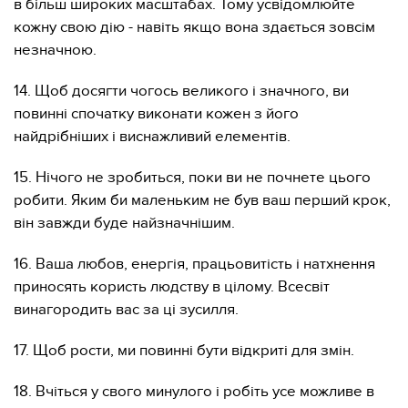
в більш широких масштабах. Тому усвідомлюйте
кожну свою дію - навіть якщо вона здається зовсім
незначною.
14. Щоб досягти чогось великого і значного, ви
повинні спочатку виконати кожен з його
найдрібніших і виснажливий елементів.
15. Нічого не зробиться, поки ви не почнете цього
робити. Яким би маленьким не був ваш перший крок,
він завжди буде найзначнішим.
16. Ваша любов, енергія, працьовитість і натхнення
приносять користь людству в цілому. Всесвіт
винагородить вас за ці зусилля.
17. Щоб рости, ми повинні бути відкриті для змін.
18. Вчіться у свого минулого і робіть усе можливе в