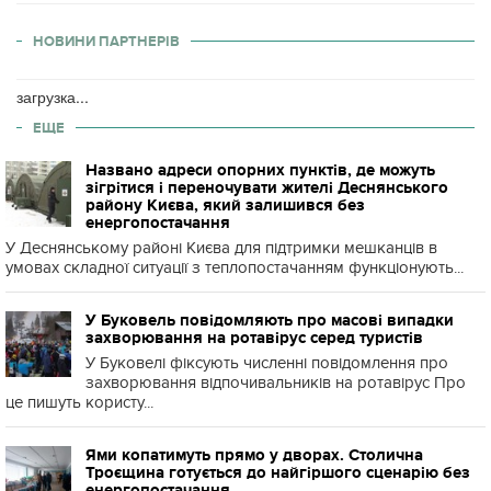
НОВИНИ ПАРТНЕРІВ
загрузка...
ЕЩЕ
Названо адреси опорних пунктів, де можуть
зігрітися і переночувати жителі Деснянського
району Києва, який залишився без
енергопостачання
У Деснянському районі Києва для підтримки мешканців в
умовах складної ситуації з теплопостачанням функціонують...
У Буковель повідомляють про масові випадки
захворювання на ротавірус серед туристів
У Буковелі фіксують численні повідомлення про
захворювання відпочивальників на ротавірус Про
це пишуть користу...
Ями копатимуть прямо у дворах. Столична
Троєщина готується до найгіршого сценарію без
енергопостачання