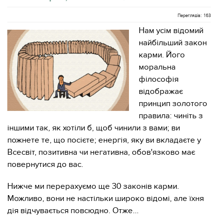
Переглядів: 163
Нам усім відомий
найбільший закон
карми. Його
моральна
філософія
відображає
принцип золотого
правила: чиніть з
іншими так, як хотіли б, щоб чинили з вами; ви
пожнете те, що посієте; енергія, яку ви вкладаєте у
Всесвіт, позитивна чи негативна, обов'язково має
повернутися до вас.
Нижче ми перерахуємо ще 30 законів карми.
Можливо, вони не настільки широко відомі, але їхня
дія відчувається повсюдно. Отже...