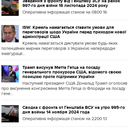
Зведення з фронту від Генштабу ЗСУ на ранок
997-го дня війни 16 листопада 2024 року
Оперативна інформація станом на 0800 16
ISW: Кремль намагається ставити умови для
переговорів щодо України перед приходом нової
адміністрації США
Кремль намагається диктувати умови будь-яких
потенційних мирних переговорів з Україною напередодні
інавгурації...
Трамп висунув Метта Гетца на посаду
генерального прокурора США, відомого своєю
позицією проти підтримки України
Наступний президент США Дональд Трамп оголосив
про висунення конгресмена Метта Гетца із Флориди на посаду
гене...
Сводка с фронта от Генштаба ВСУ на утро 995-го
дня войны 14 ноября 2024 года
Оперативна інформація станом на 2200 13