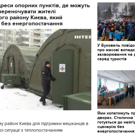
реси опорних пунктів, де можуть
і переночувати жителі
го району Києва, який
 без енергопостачання
У Буковель повід
про масові випад
захворювання на 
серед туристів
Ями копатимуть п
дворах. Столична
готується до найг
у районі Києва для підтримки мешканців в
сценарію без
ї ситуації з теплопостачанням
енергопостачання