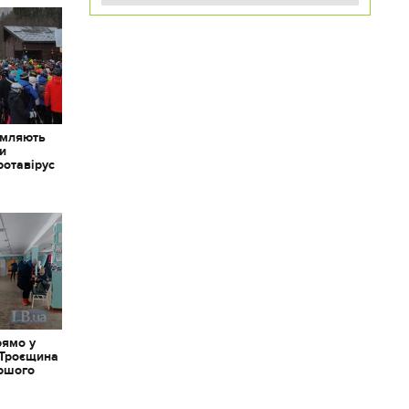
омляють
ки
ротавірус
рямо у
 Троєщина
іршого