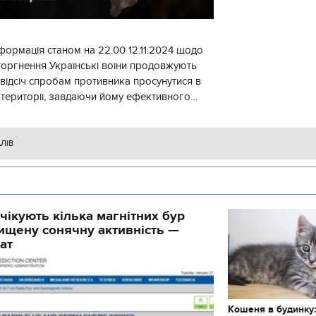
формація станом на 22.00 12.11.2024 щодо
торгнення Українські воїни продовжують
 відсіч спробам противника просунутися в
 території, завдаючи йому ефективного
ження, виснажуючи по всій
АЛІВ
чікують кілька магнітних бур
ищену сонячну активність —
ат
Кошеня в будинку