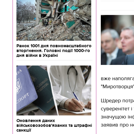
Ранок 1001 дня повномасштабного
вторгнення. Головні події 1000-го
дня війни в Україні
вже наполяга
"Миротворця"
Шредер потра
суверенітет і
значущою інф
Оновлення даних
заявив про н
військовозобов'язаних та штрафні
санкції