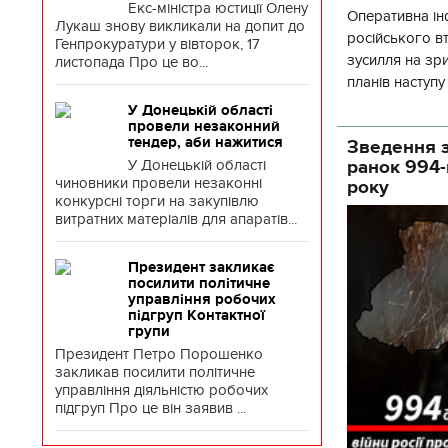
Екс-міністра юстиції Олену
Оперативна ін
Лукаш знову викликали на допит до
російського 
Генпрокуратури у вівторок, 17
зусилля на зр
листопада Про це во...
планів наступ
потенціалу. З 
У Донецькій області
провели незаконний
тендер, аби нажитися
Зведення з
У Донецькій області
ранок 994-
чиновники провели незаконні
року
конкурсні торги на закупівлю
витратних матеріалів для апаратів...
Президент закликає
посилити політичне
управління робочих
підгруп Контактної
групи
Президент Петро Порошенко
закликав посилити політичне
управління діяльністю робочих
підгруп Про це він заявив ...