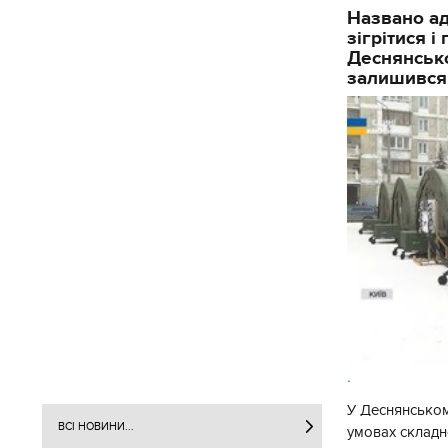
Названо ад
зігрітися 
Деснянсько
залишився
.
У Деснянськом
ВСІ НОВИНИ...
умовах складно