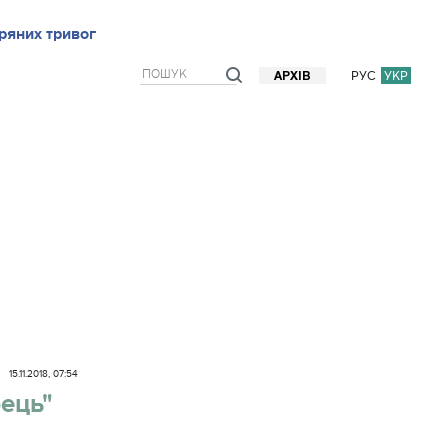
ряних тривог
рв`ю
Блоги
Думки
Фото/Відео
Прогноз погоди
РУС
УКР
АРХІВ
15.11.2018, 07:54
ець"