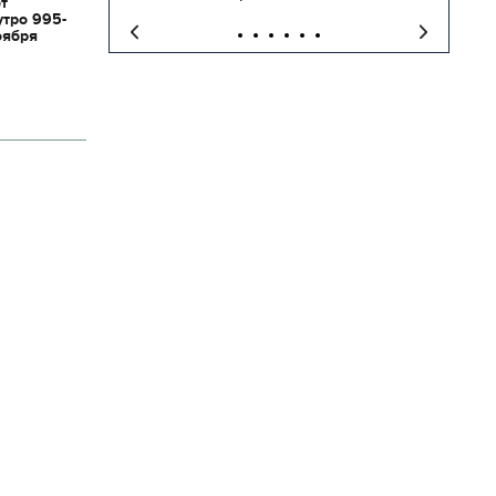
от
утро 995-
оября