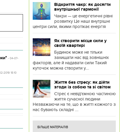
Відкриття чакр: як досягти
внутрішньої гармонії
Чакри — це енергетичні рівні
розвитку Це наші внутрішні
центри сили, якими протікає енергія
Як створити місце сили у
своїй квартирі
Будинок може не тільки
захищати нас від зовнішніх
рки"
- 04-07-
факторів, але й надавати сили Такий
куточок можна створити у....
02-2019 18:10
Життя без стресу: як дійти
згоди із собою та зі світом
Стрес є невід'ємною частиною
життя сучасної людини
Незважаючи на те, що в житті кожного з
нас бувають складні ....
БІЛЬШЕ МАТЕРІАЛІВ