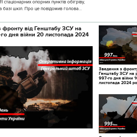
1 стаціонарних опорних пунктів обігріву,
а базі шкіл. Про це повідомив голова
йонної в місті Києві державної ад
 фронту від Генштабу ЗСУ на
-го дня війни 20 листопада 2024
Зведення з фронту
Генштабу ЗСУ на 
997-го дня війни 1
листопада 2024 р
11.10.2017 | 16:22
Часи Русі: як вигляда
декорації до фільму 
застава"