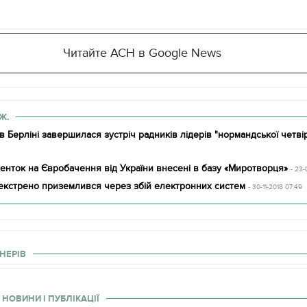
Читайте АСН в Google News
Ж.
в Берліні завершилася зустріч радників лідерів "нормандської четві
енток на Євробачення від України внесені в базу «Миротворця»
- 23-
екстрено приземлився через збій електронних систем
- 30-11-2018 07:49
НЕРІВ
 НОВИНИ І ПУБЛІКАЦІЇ