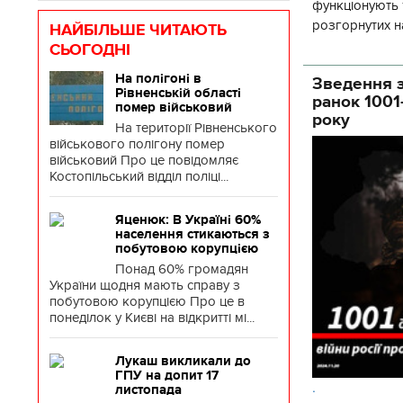
функціонують 1
розгорнутих н
НАЙБІЛЬШЕ ЧИТАЮТЬ
Деснянської ра
СЬОГОДНІ
На полігоні в
Зведення з
Рівненській області
ранок 1001
помер військовий
року
На території Рівненського
військового полігону помер
військовий Про це повідомляє
Костопільський відділ поліці...
Яценюк: В Україні 60%
населення стикаються з
побутовою корупцією
Понад 60% громадян
України щодня мають справу з
побутовою корупцією Про це в
понеділок у Києві на відкритті мі...
Лукаш викликали до
ГПУ на допит 17
.
листопада