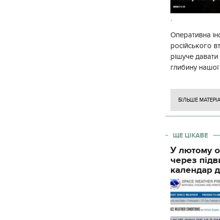
.
Оперативна ін
російського в
рішуче давати
глибину нашої
вогневого ура
БІЛЬШЕ МАТЕРІ
ЩЕ ЦІКАВЕ
У лютому о
через підв
календар д