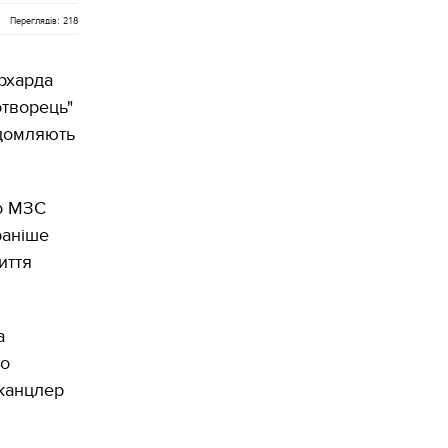
Переглядів: 218
рхарда
отворець"
ідомляють
о МЗС
раніше
иття
а
но
-канцлер