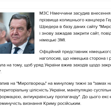
МЗС Німеччини засудив внесення
прізвища колишнього канцлера Ге
Шредера в базу даних сайту "Мир
і знову зажадав закрити сайт, пов
німецькі ЗМІ.
Офіційний представник німецьког
наголосив, що німецька сторона і 
ла на тому, щоб уряд України вжив заходів щодо закр
.
пив на "Миротворець" на минулому тижні за "замах н
 територіальну цілісність України, маніпуляцію суспіль
ормацією, антиукраїнську пропаганду". До цього екс
еминучість визнання Криму російським.