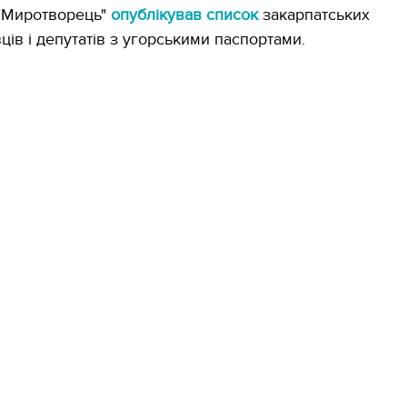
 "Миротворець"
опублікував список
закарпатських
ів і депутатів з угорськими паспортами.