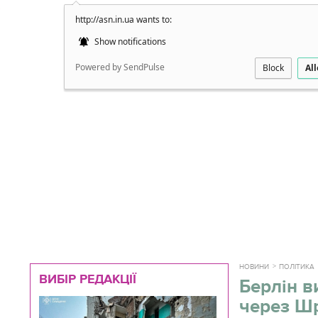
http://asn.in.ua wants to:
Докладно
Show notifications
Powered by SendPulse
Block
Al
НОВИНИ
ПОЛІТИКА
ВИБІР РЕДАКЦІЇ
Берлін в
через Ш