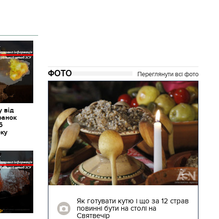
ФОТО
Переглянути всі фото
 від
ранок
6
оку
04.01.2018 | 17:16
ють
Як готувати кутю і що за 12 страв
"Сторожова
повинні бути на столі на
Святвечір