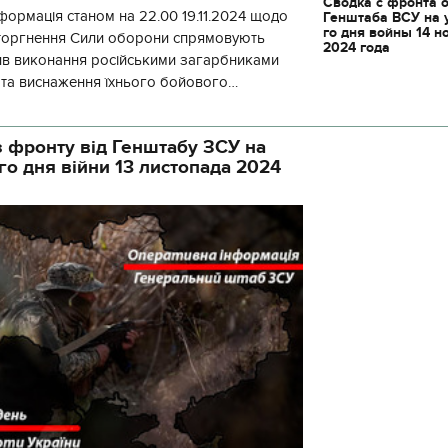
Сводка с фронта 
формація станом на 22.00 19.11.2024 щодо
Генштаба ВСУ на 
го дня войны 14 н
вторгнення Сили оборони спрямовують
2024 года
ив виконання російськими загарбниками
у та виснаження їхнього бойового
початку доби відбулося 130 бойових
 фронту від Генштабу ЗСУ на
го дня війни 13 листопада 2024