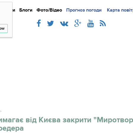
Новини
Блоги
Фото/Відео
Прогноз погоди
Докладно
Новини
Карта повіт
Iнте
low
имагає від Києва закрити "Миротвор
редера