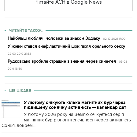
Читайте АСН в Google News
ЧИТАЙТЕ ТАКОЖ.
Найбільш люблячі чоловіки за знаком Зодіаку
- 02-12-2021 17:00
У жінки стався анафілактичний шок після орального сексу
-
22-03-2019 21:53
Рудковська зробила страшне зізнання через сина-гея
- 05-03-
2019 18:50
ЩЕ ЦІКАВЕ
У лютому очікують кілька магнітних бур через
підвищену сонячну активність — календар дат
У лютому 2026 року на Землю очікується серія
магнітних бур різної інтенсивності через активність
Сонця, зокрем...