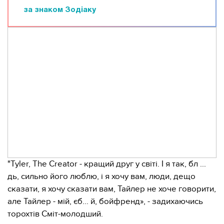
за знаком Зодіаку
"Tyler, The Creator - кращий друг у світі. І я так, бл ...
дь, сильно його люблю, і я хочу вам, люди, дещо
сказати, я хочу сказати вам, Тайлер не хоче говорити,
але Тайлер - мій, єб... й, бойфренд», - задихаючись
торохтів Сміт-молодший.