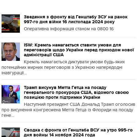
Зведення з фронту від Генштабу ЗСУ на ранок
997-го дня війни 16 листопада 2024 року
Оперативна інформація станом на 0800 16
ISW: Кремль намагається ставити умови для
переговорів щодо України перед приходом нової
адміністрації США
Кремль намагається диктувати умови будь-яких
потенційних мирних переговорів з Україною напередодні
інавгурації...
Трамп висунув Метта Гетца на посаду
генерального прокурора США, відомого своєю
позицією проти підтримки України
Наступний президент США Дональд Трамп оголосив
про висунення конгресмена Метта Гетца із Флориди на посаду
гене...
Сводка с фронта от Генштаба ВСУ на утро 995-го
дня войны 14 ноября 2024 года