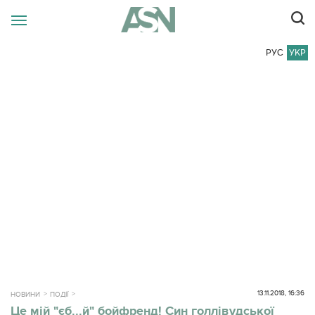
РУС
УКР
13.11.2018, 16:36
НОВИНИ
ПОДІЇ
Це мій "єб...й" бойфренд! Син голлівудської