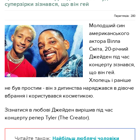
суперзірки зізнався, що він гей
Переглядів: 280
Молодший син
американського
актора Вілла
Сміта, 20-річний
Джейден під час
концерту зізнався,
що він гей.
Хлопець і раніше
не був простим - він з дитинства наряджався в дівоче
вбрання і користувався косметикою.
Зізнатися в любові Джейден вирішив під час
концерту репер Tyler (The Creator).
Читайте також:
Найбільш люблячі чоловіки