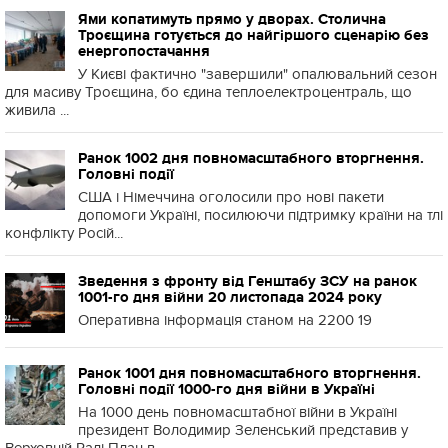
Ями копатимуть прямо у дворах. Столична
Троєщина готується до найгіршого сценарію без
енергопостачання
У Києві фактично "завершили" опалювальний сезон
для масиву Троєщина, бо єдина теплоелектроцентраль, що
живила ...
Ранок 1002 дня повномасштабного вторгнення.
Головні події
США і Німеччина оголосили про нові пакети
допомоги Україні, посилюючи підтримку країни на тлі
конфлікту Росій...
Зведення з фронту від Генштабу ЗСУ на ранок
1001-го дня війни 20 листопада 2024 року
Оперативна інформація станом на 2200 19
Ранок 1001 дня повномасштабного вторгнення.
Головні події 1000-го дня війни в Україні
На 1000 день повномасштабної війни в Україні
президент Володимир Зеленський представив у
Верховній Раді План в...