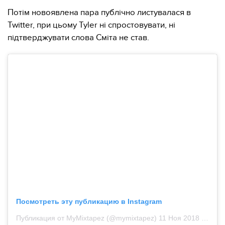
Потім новоявлена ​​пара публічно листувалася в
Twitter, при цьому Tyler ні спростовувати, ні
підтверджувати слова Сміта не став.
Посмотреть эту публикацию в Instagram
Публикация от MyMixtapez (@mymixtapez)
11 Ноя 2018 в 8:28 PST