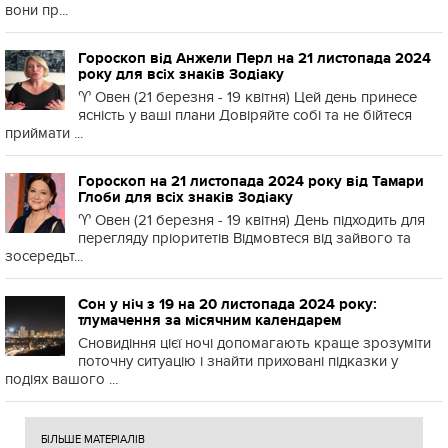
вони пр...
Гороскоп від Анжели Перл на 21 листопада 2024
року для всіх знаків Зодіаку
♈️ Овен (21 березня - 19 квітня) Цей день принесе
ясність у ваші плани Довіряйте собі та не бійтеся
приймати ...
Гороскоп на 21 листопада 2024 року від Тамари
Глоби для всіх знаків Зодіаку
♈️ Овен (21 березня - 19 квітня) День підходить для
перегляду пріоритетів Відмовтеся від зайвого та
зосередьт...
Сон у ніч з 19 на 20 листопада 2024 року:
тлумачення за місячним календарем
Сновидіння цієї ночі допомагають краще зрозуміти
поточну ситуацію і знайти приховані підказки у
подіях вашого ...
БІЛЬШЕ МАТЕРІАЛІВ