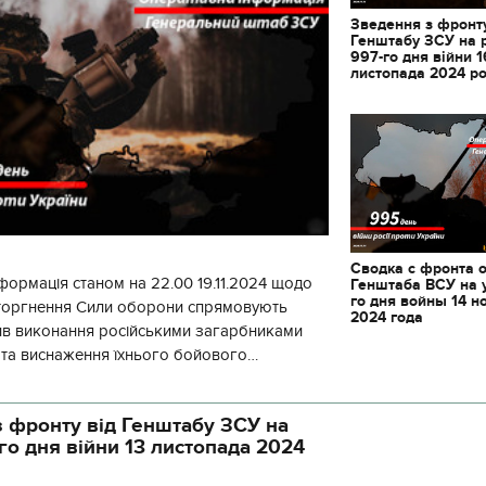
Зведення з фронту
Генштабу ЗСУ на 
997-го дня війни 1
листопада 2024 р
Сводка с фронта 
формація станом на 22.00 19.11.2024 щодо
Генштаба ВСУ на 
го дня войны 14 н
вторгнення Сили оборони спрямовують
2024 года
ив виконання російськими загарбниками
у та виснаження їхнього бойового
початку доби відбулося 130 бойових
 фронту від Генштабу ЗСУ на
го дня війни 13 листопада 2024