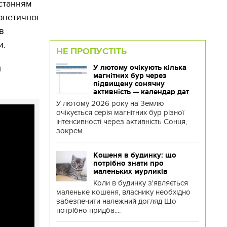
истанням
рнетичної
в
и.
НЕ ПРОПУСТІТЬ
і
У лютому очікують кілька
магнітних бур через
підвищену сонячну
активність — календар дат
У лютому 2026 року на Землю
очікується серія магнітних бур різної
інтенсивності через активність Сонця,
зокрем....
Кошеня в будинку: що
потрібно знати про
маленьких мурликів
Коли в будинку з'являється
маленьке кошеня, власнику необхідно
забезпечити належний догляд Що
потрібно придба....