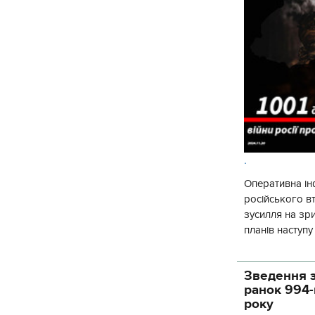
.
Оперативна ін
російського 
зусилля на зр
планів наступ
потенціалу. З 
Зведення з
ранок 994-
року