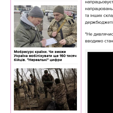
напрацьовуєт
напрацювань 
та інших скла
держбюджеті 
"Не дивлячис
вводимо станд
Мобресурс країни. Чи зможе
Україна мобілізувати ще 160 тисяч
бійців. "Нереальні" цифри