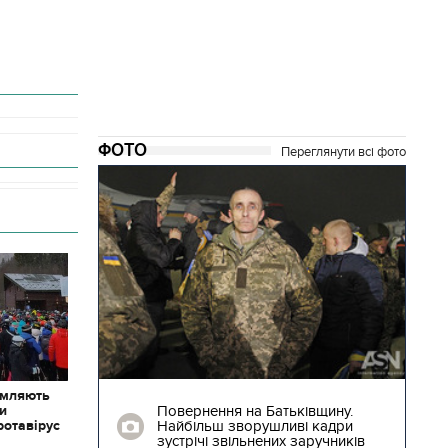
ФОТО
Переглянути всі фото
28.12.2017 | 14:17
омляють
 за 12 страв
Повернення на Батьківщину.
ки
 на
Найбільш зворушливі кадри
ротавірус
зустрічі звільнених заручників