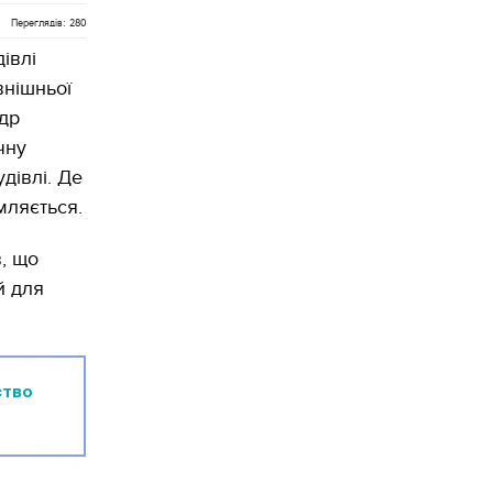
Переглядів: 280
івлі
внішньої
др
чну
дівлі. Де
мляється.
, що
й для
ство