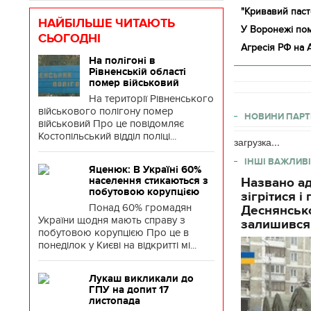
"Кривавий паст
НАЙБІЛЬШЕ ЧИТАЮТЬ
У Воронежі пом
СЬОГОДНІ
Агресія РФ на 
На полігоні в
Рівненській області
помер військовий
На території Рівненського
військового полігону помер
НОВИНИ ПАРТ
військовий Про це повідомляє
Костопільський відділ поліці...
загрузка...
ІНШІ ВАЖЛИВІ
Яценюк: В Україні 60%
населення стикаються з
Названо ад
побутовою корупцією
зігрітися 
Понад 60% громадян
Деснянсько
України щодня мають справу з
залишився
побутовою корупцією Про це в
понеділок у Києві на відкритті мі...
Лукаш викликали до
Ч
ГПУ на допит 17
листопада
з