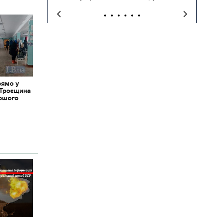
рямо у
 Троєщина
іршого