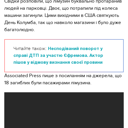
Свідки розповіли, що лімузин буквально протаранив
людей на парковці. Двоє, що потрапили під колеса
машини загинули. Цими вихідними в США святкують
День Колумба, так що навколо магазини і було дуже
багатолюдно.
Читайте також:
Несподіваний поворот у
справі ДТП за участю Єфремова. Актор
пішов у відмову визнання своєї провини
Associated Press пише з посиланням на джерела, що
18 загиблих були пасажирами лімузина.