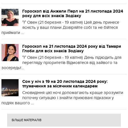
Гороскоп від Анжели Перл на 21 листопада 2024
року для всіх знаків Зодіаку
♈️ Овен (21 березня - 19 квітня) Цей день принесе
ясність у ваші плани Довіряйте собі та не бійтеся
приймати ...
Гороскоп на 21 листопада 2024 року від Тамари
Глоби для всіх знаків Зодіаку
♈️ Овен (21 березня - 19 квітня) День підходить для
перегляду пріоритетів Відмовтеся від зайвого та
зосередьт...
Сон у ніч з 19 на 20 листопада 2024 року:
тлумачення за місячним календарем
Сновидіння цієї ночі допомагають краще зрозуміти
поточну ситуацію і знайти приховані підказки у
подіях вашого ...
БІЛЬШЕ МАТЕРІАЛІВ