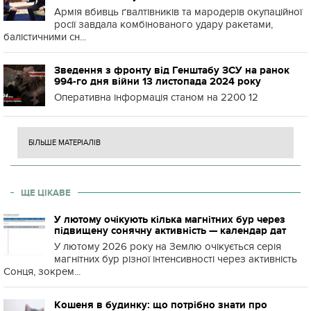
Армія вбивць ґвалтівників та мародерів окупаційної
росії завдала комбінованого удару ракетами,
балістичними сн...
Зведення з фронту від Генштабу ЗСУ на ранок
994-го дня війни 13 листопада 2024 року
Оперативна інформація станом на 2200 12
БІЛЬШЕ МАТЕРІАЛІВ
ЩЕ ЦІКАВЕ
У лютому очікують кілька магнітних бур через
підвищену сонячну активність — календар дат
У лютому 2026 року на Землю очікується серія
магнітних бур різної інтенсивності через активність
Сонця, зокрем...
Кошеня в будинку: що потрібно знати про