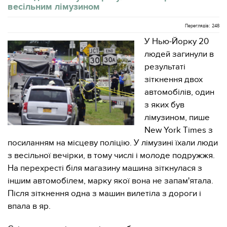
весільним лімузином
Переглядів: 248
У Нью-Йорку 20
людей загинули в
результаті
зіткнення двох
автомобілів, один
з яких був
лімузином, пише
New York Times з
посиланням на місцеву поліцію. У лімузині їхали люди
з весільної вечірки, в тому числі і молоде подружжя.
На перехресті біля магазину машина зіткнулася з
іншим автомобілем, марку якої вона не запам'ятала.
Після зіткнення одна з машин вилетіла з дороги і
впала в яр.