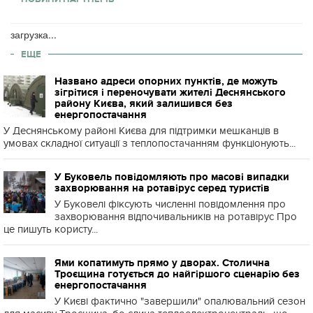
загрузка...
ЕЩЕ
Названо адреси опорних пунктів, де можуть
зігрітися і переночувати жителі Деснянського
району Києва, який залишився без
енергопостачання
У Деснянському районі Києва для підтримки мешканців в
умовах складної ситуації з теплопостачанням функціонують...
У Буковель повідомляють про масові випадки
захворювання на ротавірус серед туристів
У Буковелі фіксують численні повідомлення про
захворювання відпочивальників на ротавірус Про
це пишуть користу...
Ями копатимуть прямо у дворах. Столична
Троєщина готується до найгіршого сценарію без
енергопостачання
У Києві фактично "завершили" опалювальний сезон