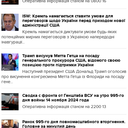
Оперативна інформація станом на 0800 16
ISW: Кремль намагається ставити умови для
переговорів щодо України перед приходом нової
адміністрації США
Кремль намагається диктувати умови будь-яких
потенційних мирних переговорів з Україною напередодні
інавгурації...
Трамп висунув Метта Гетца на посаду
генерального прокурора США, відомого своєю
позицією проти підтримки України
Наступний президент США Дональд Трамп оголосив
про висунення конгресмена Метта Гетца із Флориди на посаду
гене...
Сводка с фронта от Генштаба ВСУ на утро 995-го
дня войны 14 ноября 2024 года
Оперативна інформація станом на 2200 13
Ранок 995-го дня повномасштабного вторгнення.
Головне за минулий день