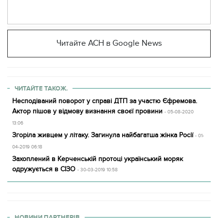
Читайте АСН в Google News
ЧИТАЙТЕ ТАКОЖ.
Несподіваний поворот у справі ДТП за участю Єфремова.
Актор пішов у відмову визнання своєї провини
- 05-08-2020
13:06
Згоріла живцем у літаку. Загинула найбагатша жінка Росії
- 01-
04-2019 06:18
Захоплений в Керченській протоці український моряк
одружується в СІЗО
- 30-03-2019 10:58
НОВИНИ ПАРТНЕРІВ