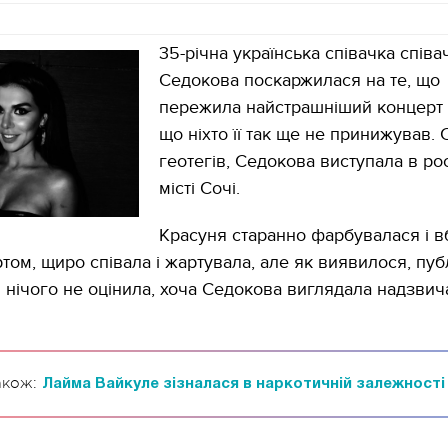
35-річна українська співачка співа
Седокова поскаржилася на те, що
пережила найстрашніший концерт в
що ніхто її так ще не принижував. 
геотегів, Седокова виступала в ро
місті Сочі.
Красуня старанно фарбувалася і 
том, щиро співала і жартувала, але як виявилося, пуб
 і нічого не оцінила, хоча Седокова виглядала надзвич
акож:
Лайма Вайкуле зізналася в наркотичній залежності