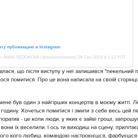
эту публикацию в Instagram
11.10.2017 | 16:22
Часи Русі: як вигляда
от ANNA SEDOKOVA (@annasedokova)
28 Сен 2018 в 1:13 PDT
декорації до фільму 
застава"
налася, що після виступу у неї залишився "пекельний п
ілося помитися. Про це вона написала на своїй сторінці
 мене був один з найгірших концертів в моєму житті. 
 годину. Хочеться помитися і змити з себе весь цей 
оратив - це коли люди, у яких є зайві гроші, запрошу
 вони їх веселили. І ось ти виходиш на сцену, прилітає
того кого любиш, командою настроюєшся, фарбуєшся 