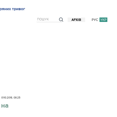
ряних тривог
рв`ю
Блоги
Думки
Фото/Відео
Прогноз погоди
РУС
УКР
АРХІВ
01.10.2018, 08:25
 на