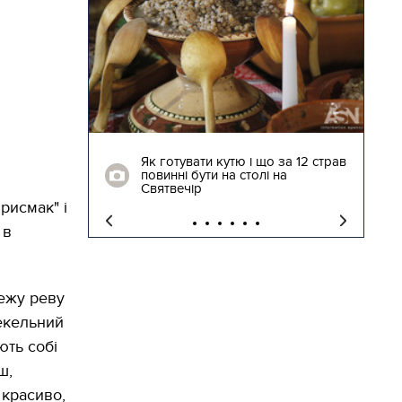
04.01.2018 | 17:16
ють
Як готувати кутю і що за 12 страв
"Сторожова
повинні бути на столі на
Святвечір
рисмак" і
 в
Лежу реву
пекельний
ють собі
ш,
красиво,