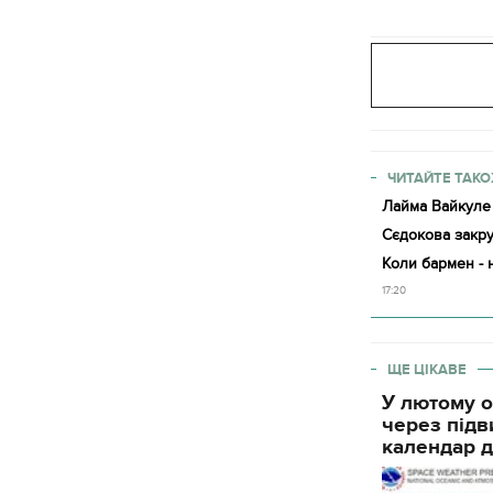
ЧИТАЙТЕ ТАКО
Лайма Вайкуле 
Сєдокова закру
Коли бармен - 
17:20
ЩЕ ЦІКАВЕ
У лютому о
через підв
календар д