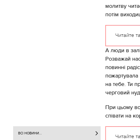
молитву чита
потім виходиш 
Читайте т
А люди в залі
Розважай нас
повинні радіст
пожартувала і
на тебе. Ти 
черговий нудн
При цьому во
співати на к
ВСІ НОВИНИ...
Читайте т