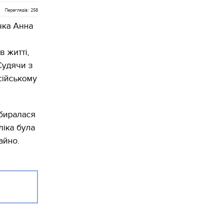
Переглядів: 258
чка Анна
 житті,
Судячи з
сійському
вбиралася
ліка була
айно.