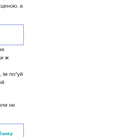
сценою, а
на.
ди ж
, їм по*уй
ей
оли не
банку