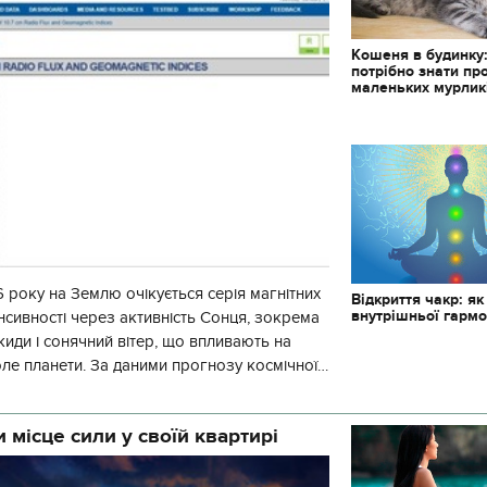
Кошеня в будинку
потрібно знати пр
маленьких мурлик
 року на Землю очікується серія магнітних
Відкриття чакр: як
внутрішньої гармо
енсивності через активність Сонця, зокрема
киди і сонячний вітер, що впливають на
оле планети. За даними прогнозу космічної
гнітна обстановка
 місце сили у своїй квартирі