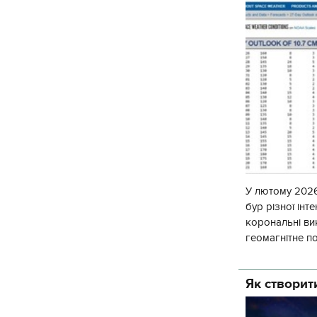
У лютому 2026
бур різної інт
корональні ви
геомагнітне п
погоди, геома
Як створити