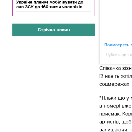
Україна планує мобілізувати до
лав ЗСУ до 160 тисяч чоловіків
Стрічка новин
Посмотреть 
Публикация 
Співачка зіз
їй навіть хот
соцмережах.
"Тільки що у
в номері вже
присмак. Корп
артистів, щоб
залишаючи, 