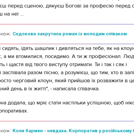
єш перед сценою, дякуєш Богові за професію перед 
на неї ...
акож:
Сєдокова закрутила роман із молодим співаком
 сидять, їдять шашлик і дивляться на тебе, як на клоу
, а ми втомилися, посидимо. А ти ж професіонал. Лю
ь і щастя від твого виступу отримати. Ти і так і сяк і
 заспівала разом пісню, а розумієш, що тим, хто в залі
просто черговий клоун, який прийшов їх розважити в ц
ий день в їх житті", - написала співачка.
на додала, що мріє стати настільки успішною, щоб нік
орпоративах.
акож:
Коли бармен - невдаха. Корпоратив у російському 