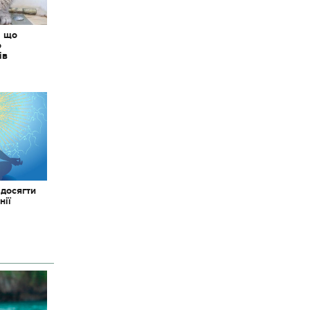
: що
о
ів
 досягти
нії