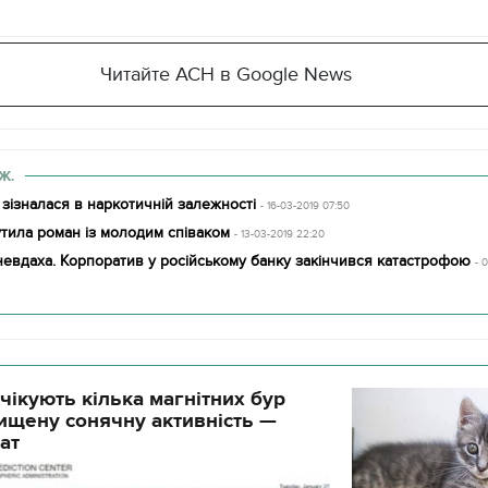
Читайте АСН в Google News
Ж.
зізналася в наркотичній залежності
- 16-03-2019 07:50
тила роман із молодим співаком
- 13-03-2019 22:20
невдаха. Корпоратив у російському банку закінчився катастрофою
- 
чікують кілька магнітних бур
ищену сонячну активність —
ат