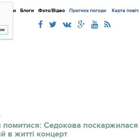
Новини
Блоги
Фото/Відео
Прогноз погоди
Докладно
Новини
Карта повіт
Iнте
low
 помитися: Седокова поскаржилася
й в житті концерт