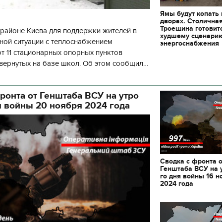
декорации к фильму
"Сторожевая застава
Ямы будут копать
дворах. Столична
Троещина готовит
районе Киева для поддержки жителей в
худшему сценари
ной ситуации с теплоснабжением
энергоснабжения
 11 стационарных опорных пунктов
вернутых на базе школ. Об этом сообщил
кой районной в городе Киеве
ой а
ронта от Генштаба ВСУ на утро
я войны 20 ноября 2024 года
Сводка с фронта 
Генштаба ВСУ на 
го дня войны 16 н
2024 года