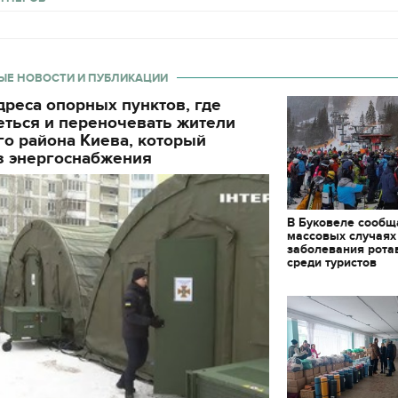
ЫЕ НОВОСТИ И ПУБЛИКАЦИИ
реса опорных пунктов, где
еться и переночевать жители
о района Киева, который
з энергоснабжения
В Буковеле сообщ
массовых случаях
заболевания рота
среди туристов
11.10.2017 | 16:22
Времена Руси: как вы