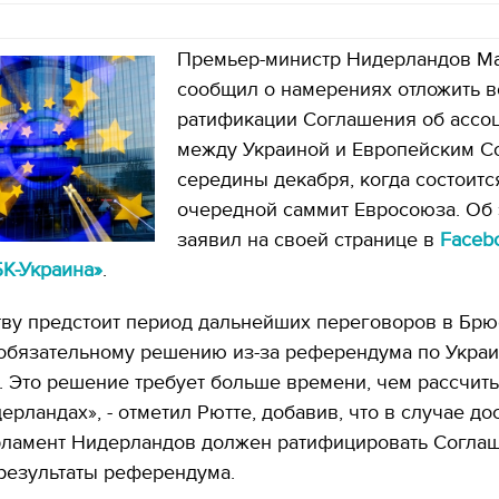
Премьер-министр Нидерландов Ма
сообщил о намерениях отложить в
ратификации Соглашения об ассо
между Украиной и Европейским С
середины декабря, когда состоитс
очередной саммит Евросоюза. Об 
заявил на своей странице в
Faceb
БК-Украина»
.
тву предстоит период дальнейших переговоров в Брю
обязательному решению из-за референдума по Украи
. Это решение требует больше времени, чем рассчит
ерландах», - отметил Рютте, добавив, что в случае д
арламент Нидерландов должен ратифицировать Согла
результаты референдума.