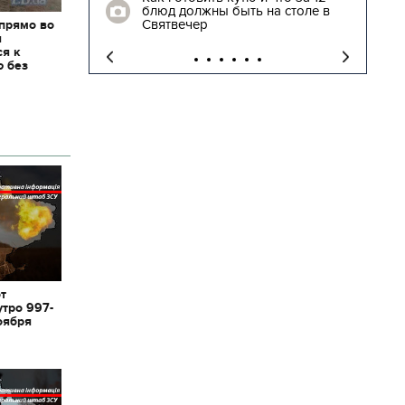
блюд должны быть на столе в
"
Святвечер
 прямо во
я
ся к
ю без
от
утро 997-
оября