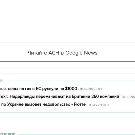
Читайте АСН в Google News
Е.
ся: цены на газ в ЕС рухнули на $1000
- 01-09-2022 08:10
rexit. Нидерланды переманивают из Британии 250 компаний
- 10-02-201
по Украине вызовет недовольство‍ - Рютте
- 16-12-2016 10:14
ТНЕРОВ