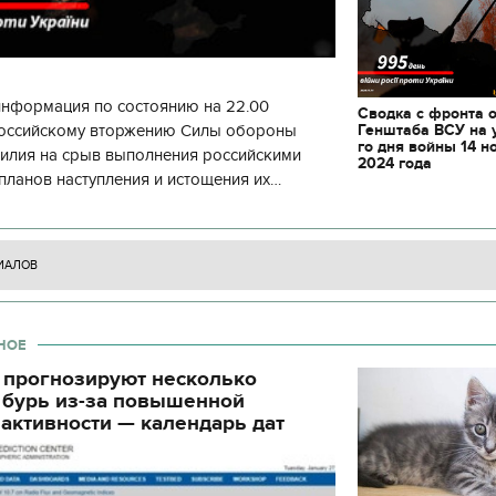
информация по состоянию на 22.00
Сводка с фронта 
Генштаба ВСУ на 
 российскому вторжению Силы обороны
го дня войны 14 н
силия на срыв выполнения российскими
2024 года
планов наступления и истощения их
циала. С начала суток произошло 130
ИАЛОВ
НОЕ
 прогнозируют несколько
 бурь из-за повышенной
активности — календарь дат