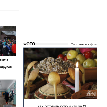
ФОТО
Смотреть все фото
ают о
вирусом
04.01.2018 | 17:16
глядят
Как готовить кутю и что за 12