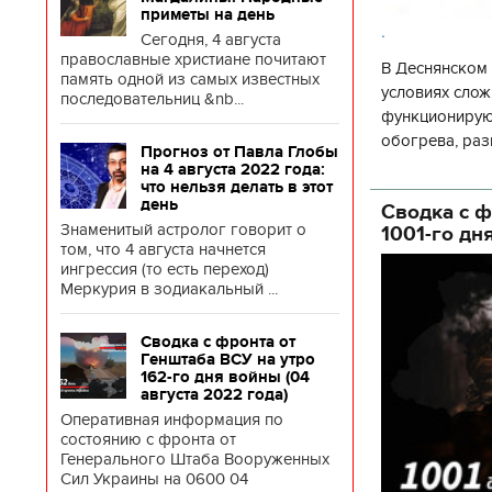
приметы на день
.
Сегодня, 4 августа
православные христиане почитают
В Деснянском 
память одной из самых известных
условиях слож
последовательниц &nb...
функционируют
обогрева, раз
Прогноз от Павла Глобы
глава Деснянс
на 4 августа 2022 года:
что нельзя делать в этот
государственн
день
Сводка с ф
Знаменитый астролог говорит о
1001-го дн
том, что 4 августа начнется
ингрессия (то есть переход)
Меркурия в зодиакальный ...
Сводка с фронта от
Генштаба ВСУ на утро
162-го дня войны (04
августа 2022 года)
Оперативная информация по
состоянию с фронта от
Генерального Штаба Вооруженных
Сил Украины на 0600 04