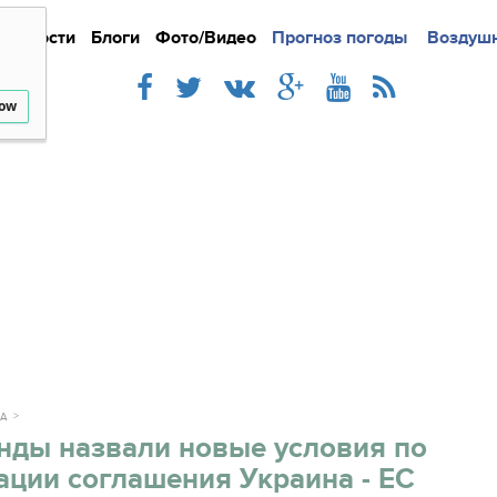
Новости
Блоги
Фото/Видео
Подробно
Прогноз погоды
Новости
Интерв
Воздушн
low
КА
нды назвали новые условия по
ции соглашения Украина - ЕС