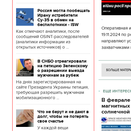
Россия могла пообещать
Ирану истребители
.
Су-35 в обмен на
беспилотники - ISW
Оперативная 
Как отмечают аналитики, после
19.11.2024 по
сообщений OSINT-расследователей
направляют у
(аналитики информации из
открытых источников) о ...
захватчиками 
боевого потен
боевых ст
В СНБО отреагировали
на петицию Зеленскому
о разрешении выезда
БОЛЬШЕ МАТЕР
мужчинам за рубеж
На днях зарегистрированная на
сайте Президента Украины петиция,
ЕЩЕ ИНТЕРЕС
требующая разрешить мужчинам
мобилизационного ...
В феврале
магнитных
солнечной 
Что не берут и не дают в
долг, чтобы не потерять
свое счастье
У каждой вещи