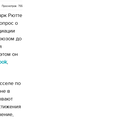
Просмотров: 755
рк Рютте
опрос о
циации
оюзом до
я
этом он
ook
,
сселе по
не в
ывают
остижения
шение,