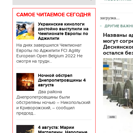
САМОЕ ЧИТАЕМОЕ СЕГОДНЯ
загрузка...
Украинские кинологи
ДРУГИЕ ВАЖН
достойно выступили на
Чемпионате Европы по
Названы ад
Аджилити
могут согр
На днях завершился Чемпионат
Деснянског
Европы по Аджилити FCI Agility
остался бе
European Open Belgium 2022 Не
смотря на трудн...
Ночной обстрел
Днепропетровщины 4
августа
Два района
Днепропетровщины были
обстреляны ночью – Никопольский
и Криворожский, – сообщил
председ...
4 августа: Марии
Магдалины. Народные