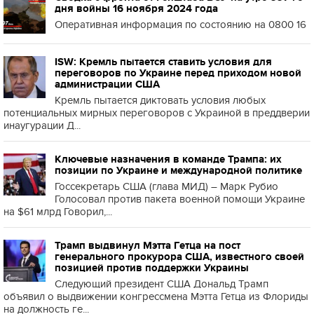
дня войны 16 ноября 2024 года
Оперативная информация по состоянию на 0800 16
ISW: Кремль пытается ставить условия для
переговоров по Украине перед приходом новой
администрации США
Кремль пытается диктовать условия любых
потенциальных мирных переговоров с Украиной в преддверии
инаугурации Д...
Ключевые назначения в команде Трампа: их
позиции по Украине и международной политике
Госсекретарь США (глава МИД) – Марк Рубио
Голосовал против пакета военной помощи Украине
на $61 млрд Говорил,...
Трамп выдвинул Мэтта Гетца на пост
генерального прокурора США, известного своей
позицией против поддержки Украины
Следующий президент США Дональд Трамп
объявил о выдвижении конгрессмена Мэтта Гетца из Флориды
на должность ге...