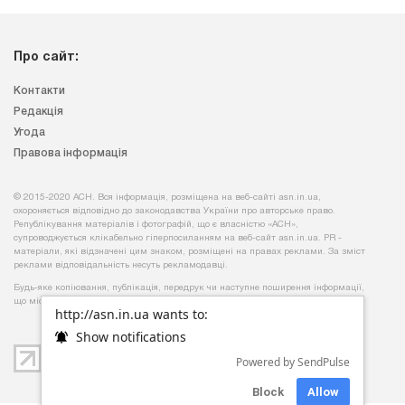
Про сайт:
Контакти
Редакція
Угода
Правова інформація
© 2015-2020 АСН. Вся інформація, розміщена на веб-сайті asn.in.ua,
охороняється відповідно до законодавства України про авторське право.
Републікування матеріалів і фотографій, що є власністю «АСН»,
супроводжується клікабельно гіперпосиланням на веб-сайт asn.іn.ua. PR -
матеріали, які відзначені цим знаком, розміщені на правах реклами. За зміст
реклами відповідальність несуть рекламодавці.
Будь-яке копiювання, публiкацiя, передрук чи наступне поширення iнформацiї,
що мiстить посилання на
«Iнтерфакс-Україна»
, суворо забороняється.
http://asn.in.ua wants to:
Show notifications
Powered by SendPulse
Block
Allow