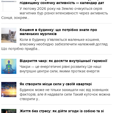
підвищену сонячну активність — календар дат
У лютому 2026 року на Землю очікується серія
магнітних бур різної інтенсивності через активність
Сонця, зокрем...
Кошеня в будинку: що потрібно знати про
маленьких мурликів
Коли в будинку з'являється маленьке кошеня,
власнику необхідно забезпечити належний догляд
Що потрібно придба...
Відкриття чакр: як досягти внутрішньої гармонії
Чакри — це енергетичні рівні розвитку Це наші
внутрішні центри сили, якими протікає енергія
Як створити місце сили у своїй квартирі
Будинок може не тільки захищати нас від зовнішніх
факторів, але й надавати сили Такий куточок можна
створити у...
Життя без стресу: як дійти згоди із собою та зі