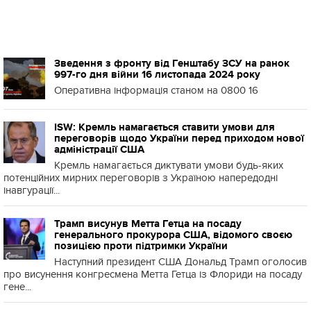
Зведення з фронту від Генштабу ЗСУ на ранок
997-го дня війни 16 листопада 2024 року
Оперативна інформація станом на 0800 16
ISW: Кремль намагається ставити умови для
переговорів щодо України перед приходом нової
адміністрації США
Кремль намагається диктувати умови будь-яких
потенційних мирних переговорів з Україною напередодні
інавгурації...
Трамп висунув Метта Гетца на посаду
генерального прокурора США, відомого своєю
позицією проти підтримки України
Наступний президент США Дональд Трамп оголосив
про висунення конгресмена Метта Гетца із Флориди на посаду
гене...