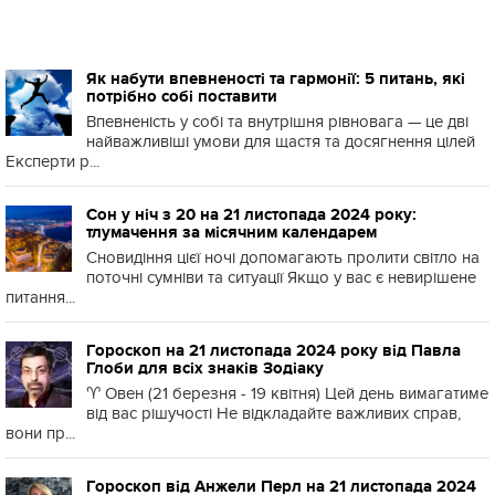
Як набути впевненості та гармонії: 5 питань, які
потрібно собі поставити
Впевненість у собі та внутрішня рівновага — це дві
найважливіші умови для щастя та досягнення цілей
Експерти р...
Сон у ніч з 20 на 21 листопада 2024 року:
тлумачення за місячним календарем
Сновидіння цієї ночі допомагають пролити світло на
поточні сумніви та ситуації Якщо у вас є невирішене
питання...
Гороскоп на 21 листопада 2024 року від Павла
Глоби для всіх знаків Зодіаку
♈️ Овен (21 березня - 19 квітня) Цей день вимагатиме
від вас рішучості Не відкладайте важливих справ,
вони пр...
Гороскоп від Анжели Перл на 21 листопада 2024