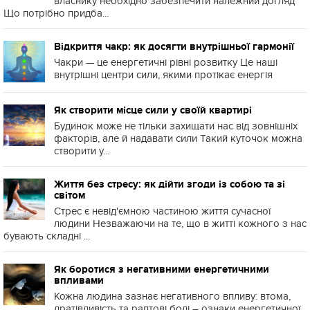
власнику необхідно забезпечити належний догляд
Що потрібно придба...
Відкриття чакр: як досягти внутрішньої гармонії
Чакри — це енергетичні рівні розвитку Це наші
внутрішні центри сили, якими протікає енергія
Як створити місце сили у своїй квартирі
Будинок може не тільки захищати нас від зовнішніх
факторів, але й надавати сили Такий куточок можна
створити у...
Життя без стресу: як дійти згоди із собою та зі
світом
Стрес є невід'ємною частиною життя сучасної
людини Незважаючи на те, що в житті кожного з нас
бувають складні ...
Як боротися з негативними енергетичними
впливами
Кожна людина зазнає негативного впливу: втома,
дратівливість та раптові болі – ознаки енергетичної