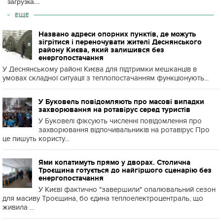
загрузка...
ЕЩЕ
Названо адреси опорних пунктів, де можуть
зігрітися і переночувати жителі Деснянського
району Києва, який залишився без
енергопостачання
У Деснянському районі Києва для підтримки мешканців в
умовах складної ситуації з теплопостачанням функціонують...
У Буковель повідомляють про масові випадки
захворювання на ротавірус серед туристів
У Буковелі фіксують численні повідомлення про
захворювання відпочивальників на ротавірус Про
це пишуть користу...
Ями копатимуть прямо у дворах. Столична
Троєщина готується до найгіршого сценарію без
енергопостачання
У Києві фактично "завершили" опалювальний сезон
для масиву Троєщина, бо єдина теплоелектроцентраль, що
живила ...