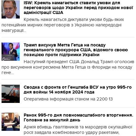
ISW: Кремль намагається ставити умови для
переговорів щодо України перед приходом нової
адміністрації США
Кремль намагається диктувати умови будь-яких
потенційних мирних переговорів з Україною напередодні
інавгурації...
Трамп висунув Метта Гетца на посаду
генерального прокурора США, відомого своєю
позицією проти підтримки України
Наступний президент США Дональд Трамп оголосив
про висунення конгресмена Метта Гетца із Флориди на посаду
гене...
Сводка с фронта от Генштаба ВСУ на утро 995-го
дня войны 14 ноября 2024 года
Оперативна інформація станом на 2200 13
Ранок 995-го дня повномасштабного вторгнення.
Головне за минулий день
Армія вбивць ґвалтівників та мародерів окупаційної
росії завдала комбінованого удару ракетами,