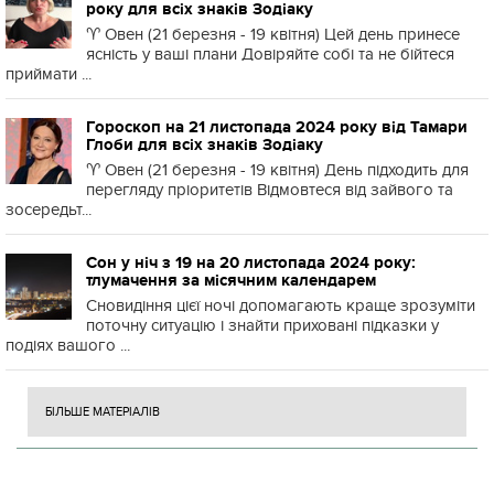
року для всіх знаків Зодіаку
♈️ Овен (21 березня - 19 квітня) Цей день принесе
ясність у ваші плани Довіряйте собі та не бійтеся
приймати ...
Гороскоп на 21 листопада 2024 року від Тамари
Глоби для всіх знаків Зодіаку
♈️ Овен (21 березня - 19 квітня) День підходить для
перегляду пріоритетів Відмовтеся від зайвого та
зосередьт...
Сон у ніч з 19 на 20 листопада 2024 року:
тлумачення за місячним календарем
Сновидіння цієї ночі допомагають краще зрозуміти
поточну ситуацію і знайти приховані підказки у
подіях вашого ...
БІЛЬШЕ МАТЕРІАЛІВ