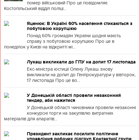
помер військовий Про це повідомляє
Костопільський відділ поліці...
Яценюк: В Україні 60% населення стикаються з
побутовою корупцією
Понад 60% громадян України щодня мають
справу з побутовою корупцією Про це в
понеділок у Києві на відкритті мі...
Лукаш викликали до ГПУ на допит 17 листопада
Екс-міністра юстиції Олену Лукаш знову
викликали на допит до Генпрокуратури у вівторок,
17 листопада Про це во...
У Донецькій області провели незаконний
тендер, аби нажитися
У Донецькій області чиновники провели незаконні
конкурсні торги на закупівлю витратних
матеріалів для апаратів...
Президент закликає посилити політичне
управління робочих підгруп Контактної групи