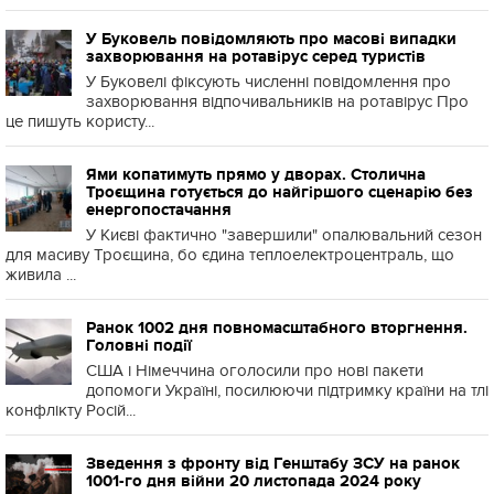
У Буковель повідомляють про масові випадки
захворювання на ротавірус серед туристів
У Буковелі фіксують численні повідомлення про
захворювання відпочивальників на ротавірус Про
це пишуть користу...
Ями копатимуть прямо у дворах. Столична
Троєщина готується до найгіршого сценарію без
енергопостачання
У Києві фактично "завершили" опалювальний сезон
для масиву Троєщина, бо єдина теплоелектроцентраль, що
живила ...
Ранок 1002 дня повномасштабного вторгнення.
Головні події
США і Німеччина оголосили про нові пакети
допомоги Україні, посилюючи підтримку країни на тлі
конфлікту Росій...
Зведення з фронту від Генштабу ЗСУ на ранок
1001-го дня війни 20 листопада 2024 року