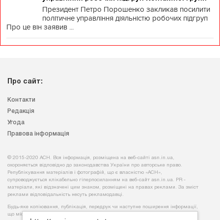
Президент Петро Порошенко закликав посилити
політичне управління діяльністю робочих підгруп
Про це він заявив ...
Про сайт:
Контакти
Редакція
Угода
Правова інформація
© 2015-2020 АСН. Вся інформація, розміщена на веб-сайті asn.in.ua,
охороняється відповідно до законодавства України про авторське право.
Републікування матеріалів і фотографій, що є власністю «АСН»,
супроводжується клікабельно гіперпосиланням на веб-сайт asn.іn.ua. PR -
матеріали, які відзначені цим знаком, розміщені на правах реклами. За зміст
реклами відповідальність несуть рекламодавці.
Будь-яке копiювання, публiкацiя, передрук чи наступне поширення iнформацiї,
що мiстить посилання на
«Iнтерфакс-Україна»
, суворо забороняється.