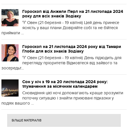
Гороскоп від Анжели Перл на 21 листопада 2024
року для всіх знаків Зодіаку
♈️ Овен (21 березня - 19 квітня) Цей день принесе
ясність у ваші плани Довіряйте собі та не бійтеся
приймати ...
Гороскоп на 21 листопада 2024 року від Тамари
Глоби для всіх знаків Зодіаку
♈️ Овен (21 березня - 19 квітня) День підходить для
перегляду пріоритетів Відмовтеся від зайвого та
зосередьт...
Сон у ніч з 19 на 20 листопада 2024 року:
тлумачення за місячним календарем
Сновидіння цієї ночі допомагають краще зрозуміти
поточну ситуацію і знайти приховані підказки у
подіях вашого ...
БІЛЬШЕ МАТЕРІАЛІВ