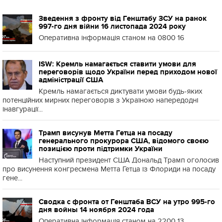
Зведення з фронту від Генштабу ЗСУ на ранок
997-го дня війни 16 листопада 2024 року
Оперативна інформація станом на 0800 16
ISW: Кремль намагається ставити умови для
переговорів щодо України перед приходом нової
адміністрації США
Кремль намагається диктувати умови будь-яких
потенційних мирних переговорів з Україною напередодні
інавгурації...
Трамп висунув Метта Гетца на посаду
генерального прокурора США, відомого своєю
позицією проти підтримки України
Наступний президент США Дональд Трамп оголосив
про висунення конгресмена Метта Гетца із Флориди на посаду
гене...
Сводка с фронта от Генштаба ВСУ на утро 995-го
дня войны 14 ноября 2024 года
Оперативна інформація станом на 2200 13