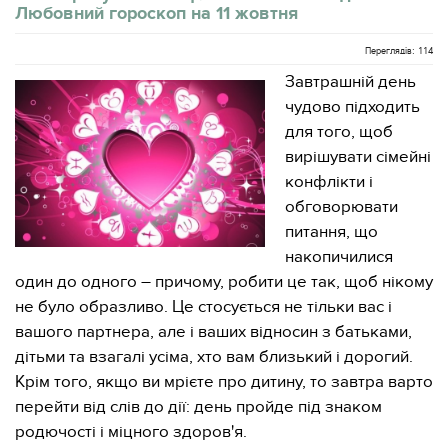
Любовний гороскоп на 11 жовтня
Переглядів: 114
Завтрашній день
чудово підходить
для того, щоб
вирішувати сімейні
конфлікти і
обговорювати
питання, що
накопичилися
один до одного – причому, робити це так, щоб нікому
не було образливо. Це стосується не тільки вас і
вашого партнера, але і ваших відносин з батьками,
дітьми та взагалі усіма, хто вам близький і дорогий.
Крім того, якщо ви мрієте про дитину, то завтра варто
перейти від слів до дії: день пройде під знаком
родючості і міцного здоров'я.