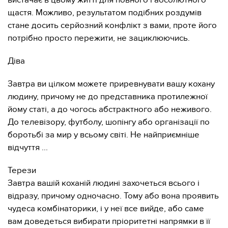
вистачає в цьому житті для повного і абсолютного
щастя. Можливо, результатом подібних роздумів
стане досить серйозний конфлікт з вами, проте його
потрібно просто пережити, не зациклюючись.
Діва
Завтра ви цілком можете приревнувати вашу кохану
людину, причому не до представника протилежної
йому статі, а до чогось абстрактного або неживого.
До телевізору, футболу, шопінгу або організації по
боротьбі за мир у всьому світі. Не найприємніше
відчуття ...
Терези
Завтра вашій коханій людині захочеться всього і
відразу, причому одночасно. Тому або вона проявить
чудеса комбінаторики, і у неї все вийде, або саме
вам доведеться вибирати пріоритетні напрямки в її