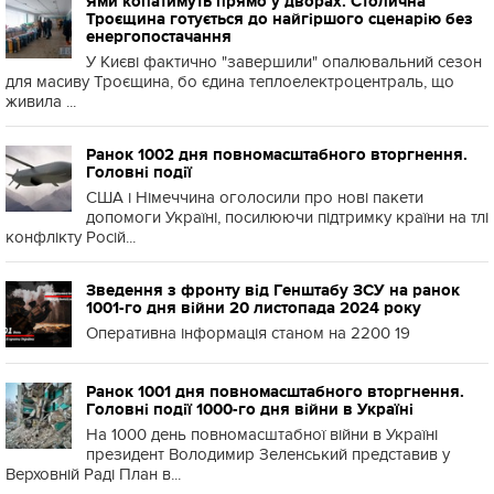
Ями копатимуть прямо у дворах. Столична
Троєщина готується до найгіршого сценарію без
енергопостачання
У Києві фактично "завершили" опалювальний сезон
для масиву Троєщина, бо єдина теплоелектроцентраль, що
живила ...
Ранок 1002 дня повномасштабного вторгнення.
Головні події
США і Німеччина оголосили про нові пакети
допомоги Україні, посилюючи підтримку країни на тлі
конфлікту Росій...
Зведення з фронту від Генштабу ЗСУ на ранок
1001-го дня війни 20 листопада 2024 року
Оперативна інформація станом на 2200 19
Ранок 1001 дня повномасштабного вторгнення.
Головні події 1000-го дня війни в Україні
На 1000 день повномасштабної війни в Україні
президент Володимир Зеленський представив у
Верховній Раді План в...