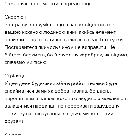
бажаннях і допомагати в їх реалізації.
Скорпіон
Завтра ви зрозумієте, що в ваших відносинах з
вашою коханою людиною зник якийсь елемент
новизни – і це негативно впливає на ваші стосунки.
Постарайтеся якимось чином це виправити. Не
бійтеся безумств, бо безумству хоробрих, як відомо,
співаємо ми пісню.
Стрілець
У цей день будь-який збій в роботі техніки буде
сприйматися вами як добра новина, бо дасть,
нарешті, вам з вашою коханою людиною можливість
залишитися наодинці і не переривати задушевну
розмову на спілкування з родичами, колегами і
друзями.
Козеріг