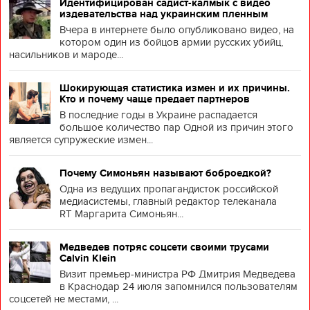
Идентифицирован садист-калмык с видео
издевательства над украинским пленным
Вчера в интернете было опубликовано видео, на
котором один из бойцов армии русских убийц,
насильников и мароде...
Шокирующая статистика измен и их причины.
Кто и почему чаще предает партнеров
В последние годы в Украине распадается
большое количество пар Одной из причин этого
является супружеские измен...
Почему Симоньян называют боброедкой?
Одна из ведущих пропагандисток российской
медиасистемы, главный редактор телеканала
RT Маргарита Симоньян...
Медведев потряс соцсети своими трусами
Calvin Klein
Визит премьер-министра РФ Дмитрия Медведева
в Краснодар 24 июля запомнился пользователям
соцсетей не местами, ...