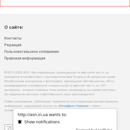
О сайте:
Контакты
Редакция
Пользовательское соглашение
Правовая информация
© 2015-2020 АСН. Вся информация, размещенная на веб-сайте asn.in.ua,
охраняется в соответствии с законодательством Украины об авторском праве.
Републикация материалов и фотографий, являющихся собственностью «АСН»,
сопровождается кликабельной гиперссылкой на веб-сайт asn.іn.ua. PR –
материалы, которые отмечены этим знаком, размещены на правах рекламы.
За содержание рекламы ответственность несут рекламодатели.
Любое копирование, публикация, перепечатка или следующее распространение
информации, содержащей ссылку на
«Интерфакс-Украина»
, строго
запрещается.
http://asn.in.ua wants to:
Show notifications
Powered by SendPulse