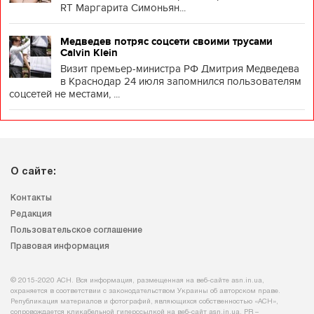
RT Маргарита Симоньян...
Медведев потряс соцсети своими трусами
Calvin Klein
Визит премьер-министра РФ Дмитрия Медведева
в Краснодар 24 июля запомнился пользователям
соцсетей не местами, ...
О сайте:
Контакты
Редакция
Пользовательское соглашение
Правовая информация
© 2015-2020 АСН. Вся информация, размещенная на веб-сайте asn.in.ua,
охраняется в соответствии с законодательством Украины об авторском праве.
Републикация материалов и фотографий, являющихся собственностью «АСН»,
сопровождается кликабельной гиперссылкой на веб-сайт asn.іn.ua. PR –