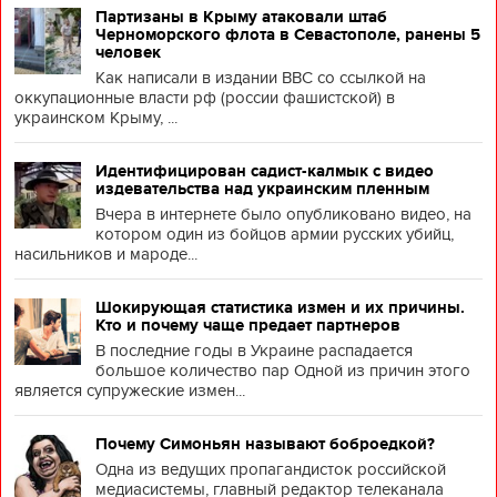
Партизаны в Крыму атаковали штаб
Черноморского флота в Севастополе, ранены 5
человек
Как написали в издании BBC со ссылкой на
оккупационные власти рф (россии фашистской) в
украинском Крыму, ...
Идентифицирован садист-калмык с видео
издевательства над украинским пленным
Вчера в интернете было опубликовано видео, на
котором один из бойцов армии русских убийц,
насильников и мароде...
Шокирующая статистика измен и их причины.
Кто и почему чаще предает партнеров
В последние годы в Украине распадается
большое количество пар Одной из причин этого
является супружеские измен...
Почему Симоньян называют боброедкой?
Одна из ведущих пропагандисток российской
медиасистемы, главный редактор телеканала