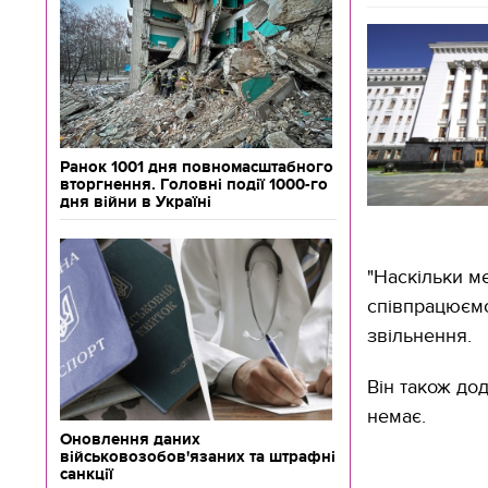
Ранок 1001 дня повномасштабного
вторгнення. Головні події 1000-го
дня війни в Україні
"Наскільки м
співпрацюємо
звільнення.
Він також до
немає.
Оновлення даних
військовозобов'язаних та штрафні
санкції