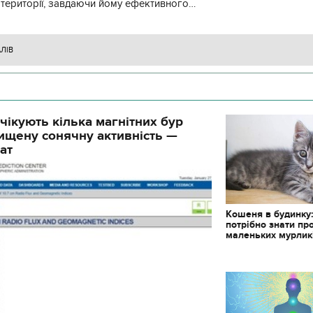
 території, завдаючи йому ефективного
ження, виснажуючи по всій
АЛІВ
чікують кілька магнітних бур
ищену сонячну активність —
ат
Кошеня в будинку
потрібно знати пр
маленьких мурлик