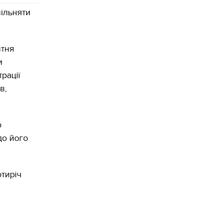
ільняти
втня
и
рації
в,
о
до його
отиріч