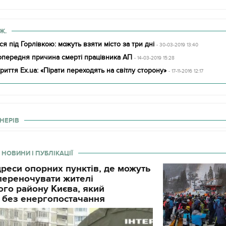
Ж.
я під Горлівкою: можуть взяти місто за три дні
- 30-03-2019 13:40
опередня причина смерті працівника АП
- 14-03-2019 15:28
риття Ex.ua: «Пірати переходять на світлу сторону»
- 17-11-2016 12:17
НЕРІВ
 НОВИНИ І ПУБЛІКАЦІЇ
реси опорних пунктів, де можуть
і переночувати жителі
го району Києва, який
 без енергопостачання