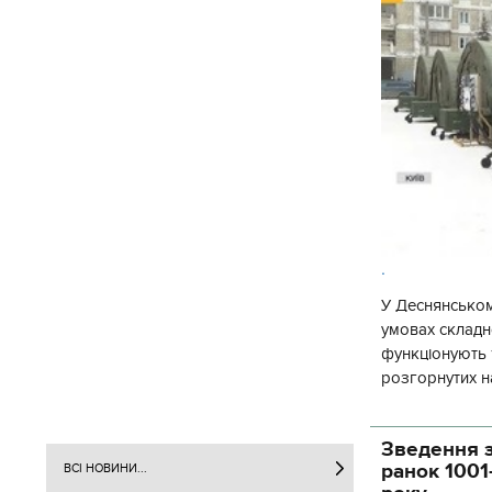
.
У Деснянськом
умовах складно
функціонують 1
розгорнутих н
Деснянської ра
Зведення з
ранок 1001
ВСІ НОВИНИ...