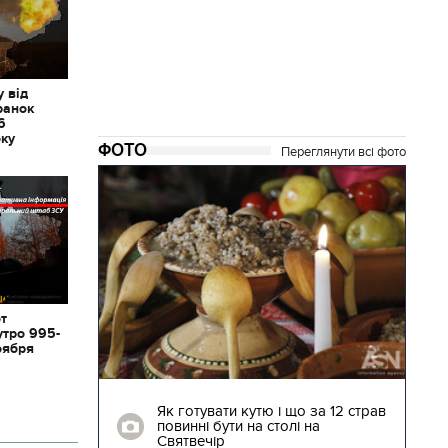
 від
ранок
6
оку
ФОТО
Переглянути всі фото
от
утро 995-
оября
04.01.2018 | 17:16
ють
Як готувати кутю і що за 12 страв
"Сторожова
повинні бути на столі на
Святвечір