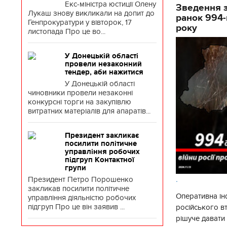
Екс-міністра юстиції Олену
Зведення з
Лукаш знову викликали на допит до
ранок 994-
Генпрокуратури у вівторок, 17
року
листопада Про це во...
У Донецькій області
провели незаконний
тендер, аби нажитися
У Донецькій області
чиновники провели незаконні
конкурсні торги на закупівлю
витратних матеріалів для апаратів...
Президент закликає
посилити політичне
управління робочих
підгруп Контактної
групи
.
Президент Петро Порошенко
закликав посилити політичне
Оперативна ін
управління діяльністю робочих
підгруп Про це він заявив ...
російського в
рішуче давати