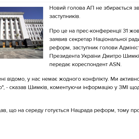
Новий голова АП не збирається зв
заступників.
Про це на прес-конференції 31 жо
заявив секретар Національної рад
реформ, заступник голови Адмініст
Президента України Дмитро Шимкі
передає кореспондент ASN.
ені відомо, у нас немає жодного конфлікту. Ми активн
", - сказав Шимків, коментуючи інформацію у ЗМІ що
дав, що на середу готується Нацрада реформ, тому пр