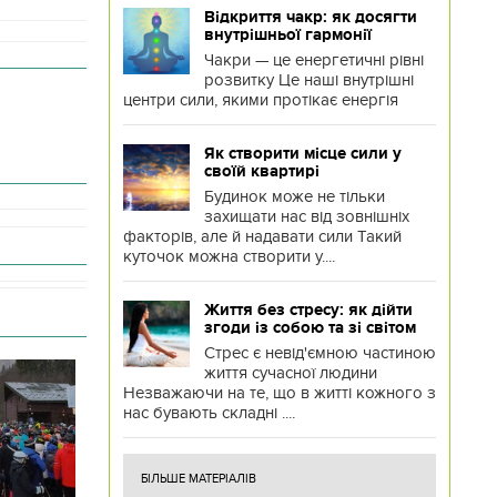
Відкриття чакр: як досягти
внутрішньої гармонії
Чакри — це енергетичні рівні
розвитку Це наші внутрішні
центри сили, якими протікає енергія
Як створити місце сили у
своїй квартирі
Будинок може не тільки
захищати нас від зовнішніх
факторів, але й надавати сили Такий
куточок можна створити у....
Життя без стресу: як дійти
згоди із собою та зі світом
Стрес є невід'ємною частиною
життя сучасної людини
Незважаючи на те, що в житті кожного з
нас бувають складні ....
БІЛЬШЕ МАТЕРІАЛІВ