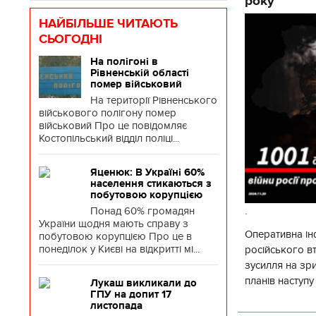
року
НАЙБІЛЬШЕ ЧИТАЮТЬ
СЬОГОДНІ
На полігоні в
Рівненській області
помер військовий
На території Рівненського
військового полігону помер
військовий Про це повідомляє
Костопільський відділ поліці...
Яценюк: В Україні 60%
населення стикаються з
побутовою корупцією
.
Понад 60% громадян
України щодня мають справу з
Оперативна ін
побутовою корупцією Про це в
понеділок у Києві на відкритті мі...
російського 
зусилля на зр
планів наступ
Лукаш викликали до
ГПУ на допит 17
потенціалу. З 
листопада