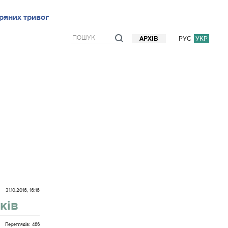
ряних тривог
рв`ю
Блоги
Думки
Фото/Відео
Прогноз погоди
РУС
УКР
АРХІВ
31.10.2016, 16:16
ків
Переглядів: 466