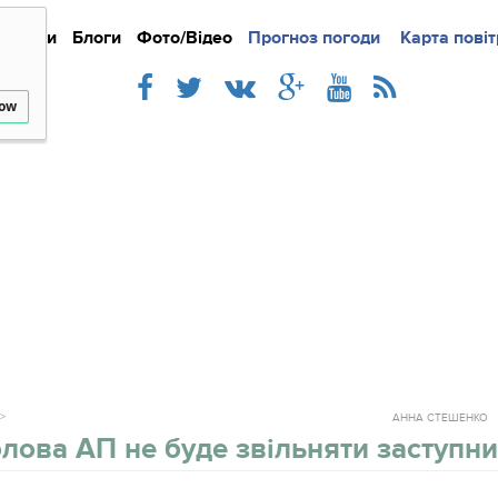
Новини
Блоги
Фото/Відео
Прогноз погоди
Докладно
Новини
Карта повіт
Iнте
low
АННА СТЕШЕНКО
лова АП не буде звільняти заступни