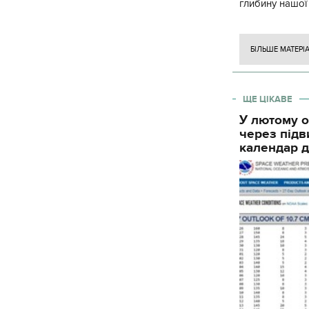
глибину нашої
вогневого ура
БІЛЬШЕ МАТЕРІ
ЩЕ ЦІКАВЕ
У лютому о
через підв
календар д