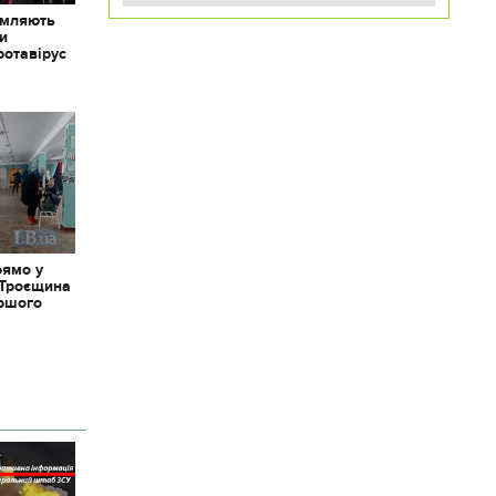
омляють
ки
ротавірус
рямо у
 Троєщина
іршого