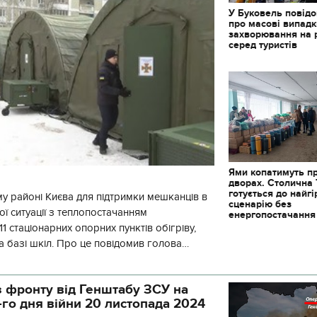
У Буковель повід
про масові випад
захворювання на 
серед туристів
Ями копатимуть п
дворах. Столична
готується до найг
у районі Києва для підтримки мешканців в
сценарію без
ї ситуації з теплопостачанням
енергопостачання
1 стаціонарних опорних пунктів обігріву,
а базі шкіл. Про це повідомив голова
йонної в місті Києві державної ад
 фронту від Генштабу ЗСУ на
-го дня війни 20 листопада 2024