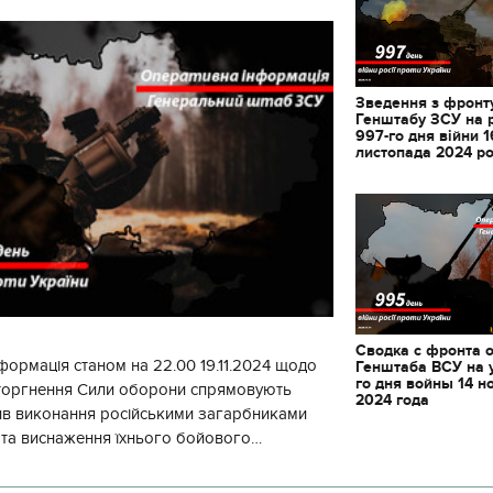
Зведення з фронту
Генштабу ЗСУ на 
997-го дня війни 1
листопада 2024 р
Сводка с фронта 
формація станом на 22.00 19.11.2024 щодо
Генштаба ВСУ на 
го дня войны 14 н
вторгнення Сили оборони спрямовують
2024 года
ив виконання російськими загарбниками
11.10.2017 | 16:22
у та виснаження їхнього бойового
Часи Русі: як вигляда
початку доби відбулося 130 бойових
декорації до фільму 
застава"