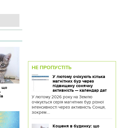
НЕ ПРОПУСТІТЬ
У лютому очікують кілька
магнітних бур через
підвищену сонячну
: що
активність — календар дат
о
ів
У лютому 2026 року на Землю
очікується серія магнітних бур різної
інтенсивності через активність Сонця,
зокрем....
Кошеня в будинку: що