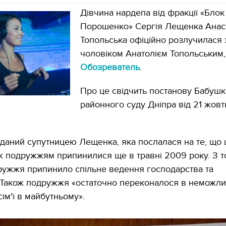
Дівчина нардепа від фракції «Блок
Порошенко» Сергія Лещенка Анас
Топольська офіційно розлучилася з
чоловіком Анатолієм Топольським
Обозреватель
.
Про це свідчить постанову Бабушк
районного суду Дніпра від 21 жовт
даний супутницею Лещенка, яка послалася на те, що
ж подружжям припинилися ще в травні 2009 року. З т
ужжя припинило спільне ведення господарства та
Також подружжя «остаточно переконалося в неможли
ім'ї в майбутньому».