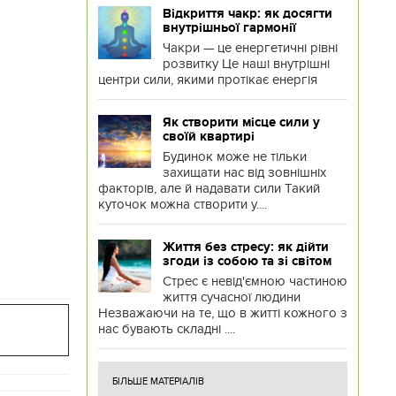
Відкриття чакр: як досягти
внутрішньої гармонії
Чакри — це енергетичні рівні
розвитку Це наші внутрішні
центри сили, якими протікає енергія
Як створити місце сили у
своїй квартирі
Будинок може не тільки
захищати нас від зовнішніх
факторів, але й надавати сили Такий
куточок можна створити у....
Життя без стресу: як дійти
згоди із собою та зі світом
Стрес є невід'ємною частиною
життя сучасної людини
Незважаючи на те, що в житті кожного з
нас бувають складні ....
БІЛЬШЕ МАТЕРІАЛІВ