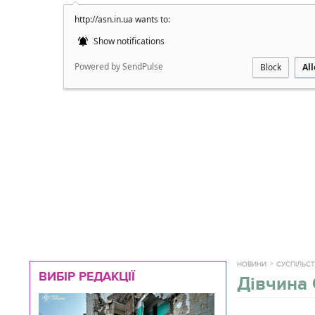
http://asn.in.ua wants to:
Докладно
Show notifications
Powered by SendPulse
Block
Al
НОВИНИ
СУСПІЛЬС
ВИБІР РЕДАКЦІЇ
Дівчина 