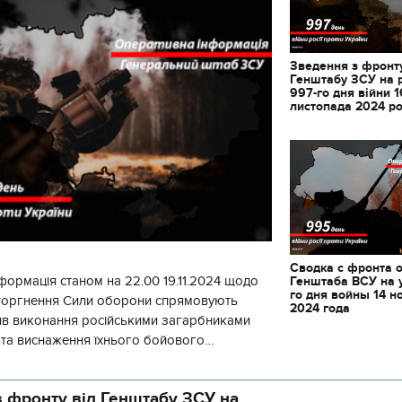
Зведення з фронту
Генштабу ЗСУ на 
997-го дня війни 1
листопада 2024 р
Сводка с фронта 
формація станом на 22.00 19.11.2024 щодо
Генштаба ВСУ на 
го дня войны 14 н
вторгнення Сили оборони спрямовують
2024 года
ив виконання російськими загарбниками
у та виснаження їхнього бойового
початку доби відбулося 130 бойових
 фронту від Генштабу ЗСУ на