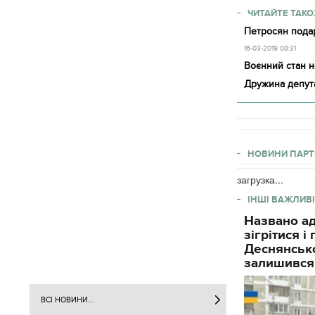
ЧИТАЙТЕ ТАКО
Петросян подар
16-03-2019 08:31
Воєнний стан 
Дружина депут
НОВИНИ ПАРТ
загрузка...
ІНШІ ВАЖЛИВІ
Названо ад
зігрітися 
Деснянсько
залишився
ВСІ НОВИНИ...