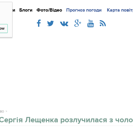
Новини
Блоги
Фото/Відео
Прогноз погоди
Докладно
Новини
Карта повіт
Iнте
low
ТВО
Сергія Лещенка розлучилася з чол