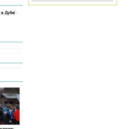
 в Дубаї
-
омляють