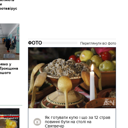
ки
ротавірус
ФОТО
Переглянути всі фото
рямо у
 Троєщина
іршого
04.01.2018 | 17:16
ють
Як готувати кутю і що за 12 страв
"Сторожова
повинні бути на столі на
Святвечір