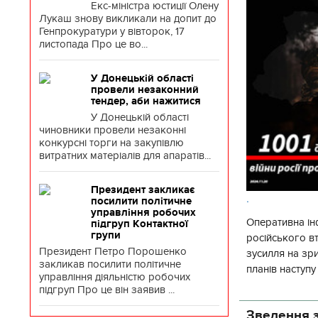
Екс-міністра юстиції Олену
Лукаш знову викликали на допит до
Генпрокуратури у вівторок, 17
листопада Про це во...
У Донецькій області
провели незаконний
тендер, аби нажитися
У Донецькій області
чиновники провели незаконні
конкурсні торги на закупівлю
витратних матеріалів для апаратів...
Президент закликає
.
посилити політичне
управління робочих
Оперативна ін
підгруп Контактної
групи
російського 
Президент Петро Порошенко
зусилля на зр
закликав посилити політичне
планів наступ
управління діяльністю робочих
потенціалу. З 
підгруп Про це він заявив ...
Зведення з