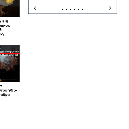
 від
ранок
6
оку
от
утро 995-
оября