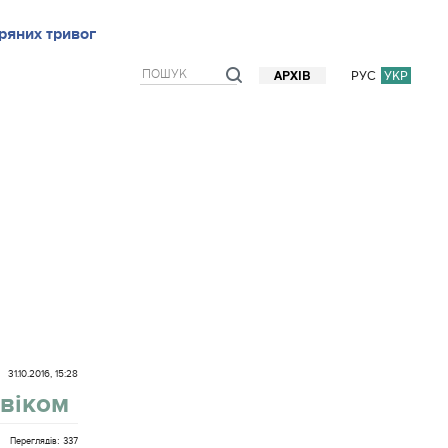
ряних тривог
рв`ю
Блоги
Думки
Фото/Відео
Прогноз погоди
РУС
УКР
АРХІВ
31.10.2016, 15:28
овіком
Переглядів: 337