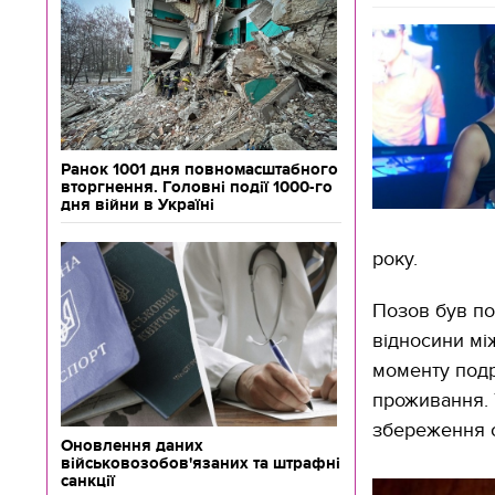
Ранок 1001 дня повномасштабного
вторгнення. Головні події 1000-го
дня війни в Україні
року.
Позов був по
відносини мі
моменту подр
проживання. 
збереження с
Оновлення даних
військовозобов'язаних та штрафні
санкції