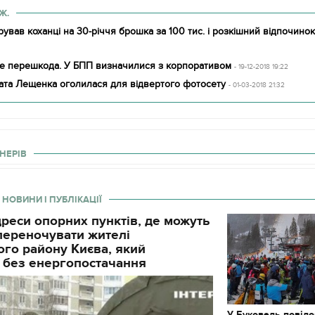
Ж.
ував коханці на 30-річчя брошка за 100 тис. і розкішний відпочинок
не перешкода. У БПП визначилися з корпоративом
- 19-12-2018 19:22
ата Лещенка оголилася для відвертого фотосету
- 01-03-2018 21:32
НЕРІВ
 НОВИНИ І ПУБЛІКАЦІЇ
реси опорних пунктів, де можуть
і переночувати жителі
го району Києва, який
 без енергопостачання
У Буковель повід