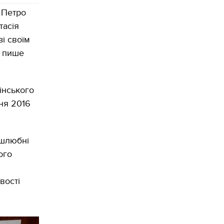
 Петро
тасія
і своїм
, пише
інського
ня 2016
 шлюбні
ого
вості