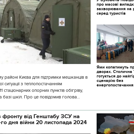
про масові випад
захворювання на 
серед туристів
Ями копатимуть п
дворах. Столична
готується до найг
у районі Києва для підтримки мешканців в
сценарію без
ї ситуації з теплопостачанням
енергопостачання
1 стаціонарних опорних пунктів обігріву,
а базі шкіл. Про це повідомив голова
йонної в місті Києві державної ад
 фронту від Генштабу ЗСУ на
11.10.2017 | 16:22
-го дня війни 20 листопада 2024
Часи Русі: як вигляда
декорації до фільму 
застава"