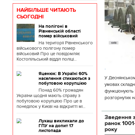
НАЙБІЛЬШЕ ЧИТАЮТЬ
СЬОГОДНІ
На полігоні в
Рівненській області
помер військовий
На території Рівненського
військового полігону помер
військовий Про це повідомляє
Костопільський відділ поліці...
.
Яценюк: В Україні 60%
У Деснянськом
населення стикаються з
побутовою корупцією
умовах складно
Понад 60% громадян
функціонують 1
України щодня мають справу з
розгорнутих н
побутовою корупцією Про це в
Деснянської ра
понеділок у Києві на відкритті мі...
Зведення з
Лукаш викликали до
ранок 1001
ГПУ на допит 17
року
листопада