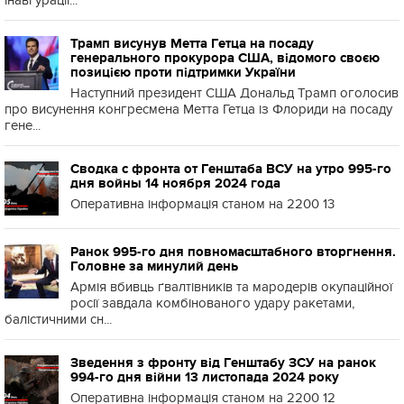
інавгурації...
Трамп висунув Метта Гетца на посаду
генерального прокурора США, відомого своєю
позицією проти підтримки України
Наступний президент США Дональд Трамп оголосив
про висунення конгресмена Метта Гетца із Флориди на посаду
гене...
Сводка с фронта от Генштаба ВСУ на утро 995-го
дня войны 14 ноября 2024 года
Оперативна інформація станом на 2200 13
Ранок 995-го дня повномасштабного вторгнення.
Головне за минулий день
Армія вбивць ґвалтівників та мародерів окупаційної
росії завдала комбінованого удару ракетами,
балістичними сн...
Зведення з фронту від Генштабу ЗСУ на ранок
994-го дня війни 13 листопада 2024 року
Оперативна інформація станом на 2200 12