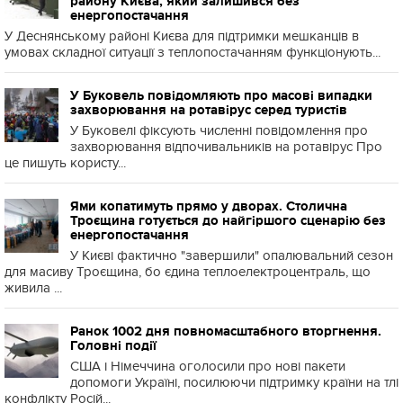
району Києва, який залишився без
енергопостачання
У Деснянському районі Києва для підтримки мешканців в
умовах складної ситуації з теплопостачанням функціонують...
У Буковель повідомляють про масові випадки
захворювання на ротавірус серед туристів
У Буковелі фіксують численні повідомлення про
захворювання відпочивальників на ротавірус Про
це пишуть користу...
Ями копатимуть прямо у дворах. Столична
Троєщина готується до найгіршого сценарію без
енергопостачання
У Києві фактично "завершили" опалювальний сезон
для масиву Троєщина, бо єдина теплоелектроцентраль, що
живила ...
Ранок 1002 дня повномасштабного вторгнення.
Головні події
США і Німеччина оголосили про нові пакети
допомоги Україні, посилюючи підтримку країни на тлі
конфлікту Росій...