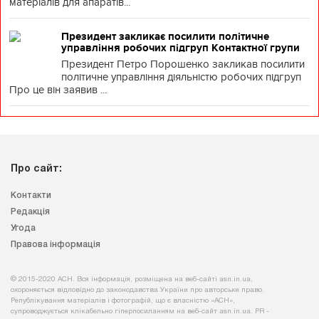
матеріалів для апаратів...
Президент закликає посилити політичне
управління робочих підгруп Контактної групи
Президент Петро Порошенко закликав посилити
політичне управління діяльністю робочих підгруп
Про це він заявив ...
Про сайт:
Контакти
Редакція
Угода
Правова інформація
© 2015-2020 АСН. Вся інформація, розміщена на веб-сайті asn.in.ua,
охороняється відповідно до законодавства України про авторське право.
Републікування матеріалів і фотографій, що є власністю «АСН»,
супроводжується клікабельно гіперпосиланням на веб-сайт asn.іn.ua. PR -