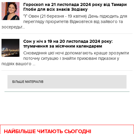
Гороскоп на 21 листопада 2024 року від Тамари
Глоби для всіх знаків Зодіаку
♈️ Овен (21 березня - 19 квітня) День підходить для
перегляду пріоритетів Відмовтеся від зайвого та
зосередьт...
Сон у ніч з 19 на 20 листопада 2024 року:
тлумачення за місячним календарем
Сновидіння цієї ночі допомагають краще зрозуміти
поточну ситуацію і знайти приховані підказки у
подіях вашого ...
БІЛЬШЕ МАТЕРІАЛІВ
НАЙБІЛЬШЕ ЧИТАЮТЬ СЬОГОДНІ