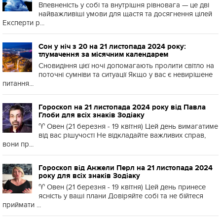
Впевненість у собі та внутрішня рівновага — це дві
найважливіші умови для щастя та досягнення цілей
Експерти р...
Сон у ніч з 20 на 21 листопада 2024 року:
тлумачення за місячним календарем
Сновидіння цієї ночі допомагають пролити світло на
поточні сумніви та ситуації Якщо у вас є невирішене
питання...
Гороскоп на 21 листопада 2024 року від Павла
Глоби для всіх знаків Зодіаку
♈️ Овен (21 березня - 19 квітня) Цей день вимагатиме
від вас рішучості Не відкладайте важливих справ,
вони пр...
Гороскоп від Анжели Перл на 21 листопада 2024
року для всіх знаків Зодіаку
♈️ Овен (21 березня - 19 квітня) Цей день принесе
ясність у ваші плани Довіряйте собі та не бійтеся
приймати ...