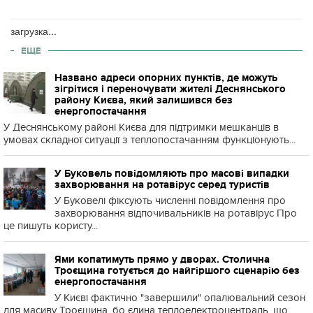
загрузка...
ЕЩЕ
Названо адреси опорних пунктів, де можуть
зігрітися і переночувати жителі Деснянського
району Києва, який залишився без
енергопостачання
У Деснянському районі Києва для підтримки мешканців в
умовах складної ситуації з теплопостачанням функціонують...
У Буковель повідомляють про масові випадки
захворювання на ротавірус серед туристів
У Буковелі фіксують численні повідомлення про
захворювання відпочивальників на ротавірус Про
це пишуть користу...
Ями копатимуть прямо у дворах. Столична
Троєщина готується до найгіршого сценарію без
енергопостачання
У Києві фактично "завершили" опалювальний сезон
для масиву Троєщина, бо єдина теплоелектроцентраль, що