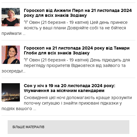
Гороскоп від Анжели Перл на 21 листопада 2024
року для всіх знаків Зодіаку
♈️ Овен (21 березня - 19 квітня) Цей день принесе
ясність у ваші плани Довіряйте собі та не бійтеся
приймати ...
Гороскоп на 21 листопада 2024 року від Тамари
Глоби для всіх знаків Зодіаку
♈️ Овен (21 березня - 19 квітня) День підходить для
перегляду пріоритетів Відмовтеся від зайвого та
зосередьт...
Сон у ніч з 19 на 20 листопада 2024 року:
тлумачення за місячним календарем
Сновидіння цієї ночі допомагають краще зрозуміти
поточну ситуацію і знайти приховані підказки у
подіях вашого ...
БІЛЬШЕ МАТЕРІАЛІВ