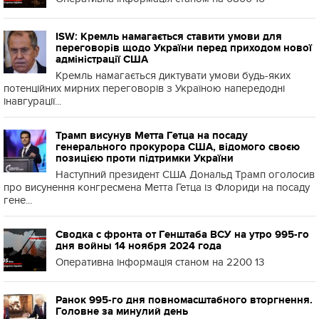
ISW: Кремль намагається ставити умови для
переговорів щодо України перед приходом нової
адміністрації США
Кремль намагається диктувати умови будь-яких
потенційних мирних переговорів з Україною напередодні
інавгурації...
Трамп висунув Метта Гетца на посаду
генерального прокурора США, відомого своєю
позицією проти підтримки України
Наступний президент США Дональд Трамп оголосив
про висунення конгресмена Метта Гетца із Флориди на посаду
гене...
Сводка с фронта от Генштаба ВСУ на утро 995-го
дня войны 14 ноября 2024 года
Оперативна інформація станом на 2200 13
Ранок 995-го дня повномасштабного вторгнення.
Головне за минулий день