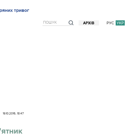
ряних тривог
рв`ю
Блоги
Думки
Фото/Відео
Прогноз погоди
РУС
УКР
АРХІВ
19.10.2016, 18:47
'ятник