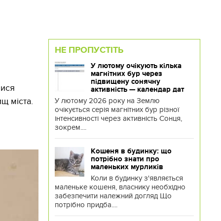
НЕ ПРОПУСТІТЬ
У лютому очікують кілька
магнітних бур через
підвищену сонячну
лися
активність — календар дат
щ міста.
У лютому 2026 року на Землю
очікується серія магнітних бур різної
інтенсивності через активність Сонця,
зокрем....
Кошеня в будинку: що
потрібно знати про
маленьких мурликів
Коли в будинку з'являється
маленьке кошеня, власнику необхідно
забезпечити належний догляд Що
потрібно придба....