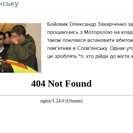
нську
Бойовик Олександр Захарченко за
прощаючись з Моторолою на клад
також поклявся встановити вбито
пам'ятник в Слов'янську. Однак ут
це зроблять "ті, хто дійде до міста