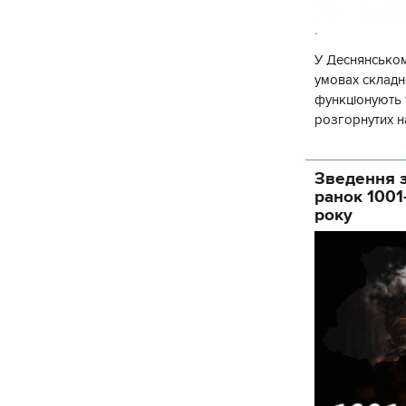
.
У Деснянськом
умовах складно
функціонують 1
розгорнутих н
Деснянської ра
Зведення з
ранок 1001
року