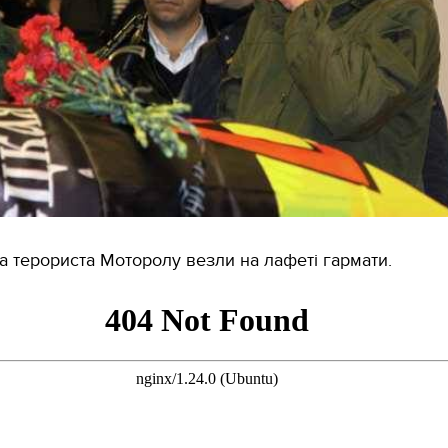
 терориста Моторолу везли на лафеті гармати.