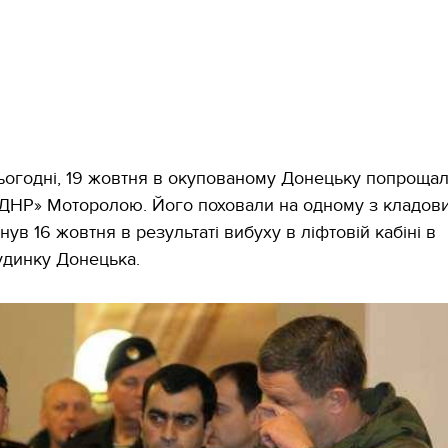
ьогодні, 19 жовтня в окупованому Донецьку попроща
ДНР» Моторолою. Його поховали на одному з кладови
ув 16 жовтня в результаті вибуху в ліфтовій кабіні в
удинку Донецька.