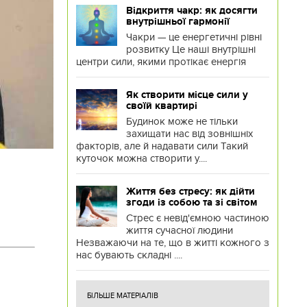
Відкриття чакр: як досягти
внутрішньої гармонії
Чакри — це енергетичні рівні
розвитку Це наші внутрішні
центри сили, якими протікає енергія
Як створити місце сили у
своїй квартирі
Будинок може не тільки
захищати нас від зовнішніх
факторів, але й надавати сили Такий
куточок можна створити у....
Життя без стресу: як дійти
згоди із собою та зі світом
Стрес є невід'ємною частиною
життя сучасної людини
Незважаючи на те, що в житті кожного з
нас бувають складні ....
БІЛЬШЕ МАТЕРІАЛІВ