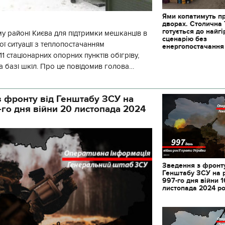
Ями копатимуть п
дворах. Столична
готується до найг
у районі Києва для підтримки мешканців в
сценарію без
ї ситуації з теплопостачанням
енергопостачання
1 стаціонарних опорних пунктів обігріву,
а базі шкіл. Про це повідомив голова
йонної в місті Києві державної ад
 фронту від Генштабу ЗСУ на
-го дня війни 20 листопада 2024
Зведення з фронту
Генштабу ЗСУ на 
997-го дня війни 1
листопада 2024 р