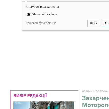
http://asn.in.ua wants to:
Докладно
Show notifications
Powered by SendPulse
Block
Al
НОВИНИ
ПОЛІТИКА
ВИБІР РЕДАКЦІЇ
Захарчен
Мотороло