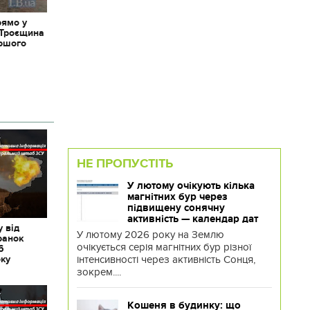
рямо у
 Троєщина
іршого
НЕ ПРОПУСТІТЬ
У лютому очікують кілька
магнітних бур через
підвищену сонячну
активність — календар дат
 від
У лютому 2026 року на Землю
ранок
очікується серія магнітних бур різної
6
інтенсивності через активність Сонця,
оку
зокрем....
Кошеня в будинку: що