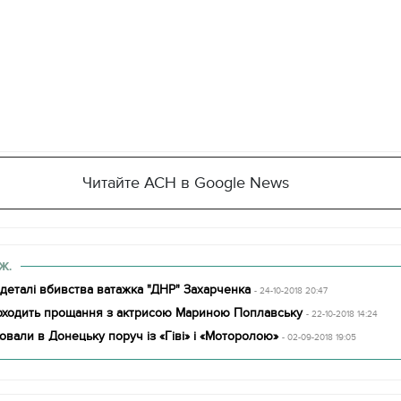
Читайте АСН в Google News
Ж.
 деталі вбивства ватажка "ДНР" Захарченка
- 24-10-2018 20:47
оходить прощання з актрисою Мариною Поплавську
- 22-10-2018 14:24
овали в Донецьку поруч із «Гіві» і «Моторолою»
- 02-09-2018 19:05
11.10.2017 | 16:22
Часи Русі: як вигляда
декорації до фільму 
застава"