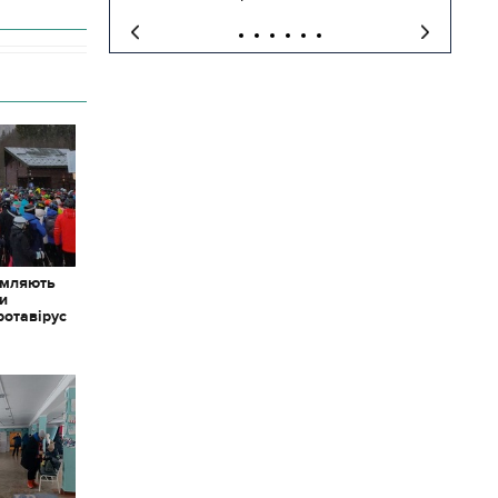
омляють
ки
ротавірус