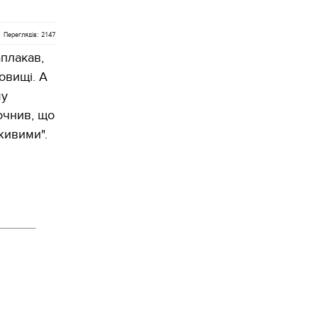
Переглядів: 2147
плакав,
овищі. А
му
очнив, що
 живими".