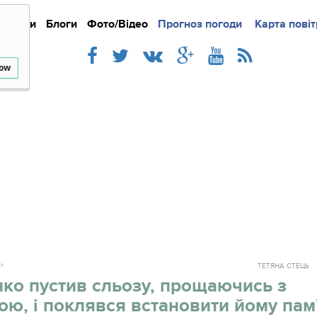
Новини
Блоги
Фото/Відео
Прогноз погоди
Докладно
Новини
Карта повіт
Iнте
low
ТЕТЯНА СТЕЦЬ
ко пустив сльозу, прощаючись з
ю, і поклявся встановити йому пам