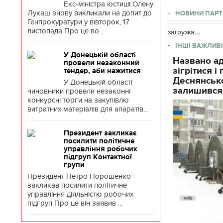
Екс-міністра юстиції Олену
Лукаш знову викликали на допит до
НОВИНИ ПАРТ
Генпрокуратури у вівторок, 17
листопада Про це во...
загрузка...
ІНШІ ВАЖЛИВІ
У Донецькій області
Названо ад
провели незаконний
зігрітися 
тендер, аби нажитися
Деснянсько
У Донецькій області
залишився
чиновники провели незаконні
конкурсні торги на закупівлю
витратних матеріалів для апаратів...
Президент закликає
посилити політичне
управління робочих
підгруп Контактної
групи
Президент Петро Порошенко
закликав посилити політичне
управління діяльністю робочих
підгруп Про це він заявив ...