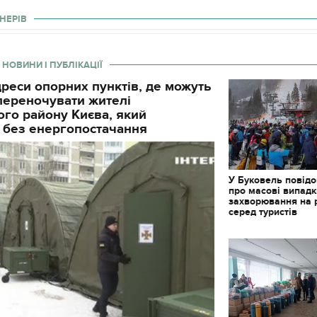
НЕРІВ
 НОВИНИ І ПУБЛІКАЦІЇ
реси опорних пунктів, де можуть
і переночувати жителі
го району Києва, який
 без енергопостачання
У Буковель повід
про масові випад
захворювання на 
серед туристів