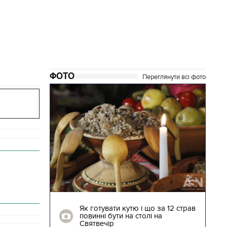
ФОТО
Переглянути всі фото
04.01.2018 | 17:16
ють
Як готувати кутю і що за 12 страв
"Сторожова
повинні бути на столі на
Святвечір