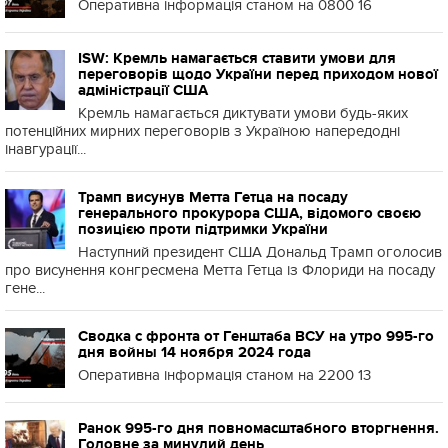
Оперативна інформація станом на 0800 16
ISW: Кремль намагається ставити умови для
переговорів щодо України перед приходом нової
адміністрації США
Кремль намагається диктувати умови будь-яких
потенційних мирних переговорів з Україною напередодні
інавгурації...
Трамп висунув Метта Гетца на посаду
генерального прокурора США, відомого своєю
позицією проти підтримки України
Наступний президент США Дональд Трамп оголосив
про висунення конгресмена Метта Гетца із Флориди на посаду
гене...
Сводка с фронта от Генштаба ВСУ на утро 995-го
дня войны 14 ноября 2024 года
Оперативна інформація станом на 2200 13
Ранок 995-го дня повномасштабного вторгнення.
Головне за минулий день