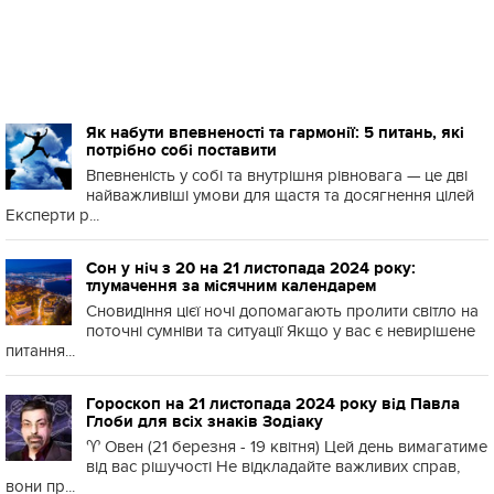
Як набути впевненості та гармонії: 5 питань, які
потрібно собі поставити
Впевненість у собі та внутрішня рівновага — це дві
найважливіші умови для щастя та досягнення цілей
Експерти р...
Сон у ніч з 20 на 21 листопада 2024 року:
тлумачення за місячним календарем
Сновидіння цієї ночі допомагають пролити світло на
поточні сумніви та ситуації Якщо у вас є невирішене
питання...
Гороскоп на 21 листопада 2024 року від Павла
Глоби для всіх знаків Зодіаку
♈️ Овен (21 березня - 19 квітня) Цей день вимагатиме
від вас рішучості Не відкладайте важливих справ,
вони пр...