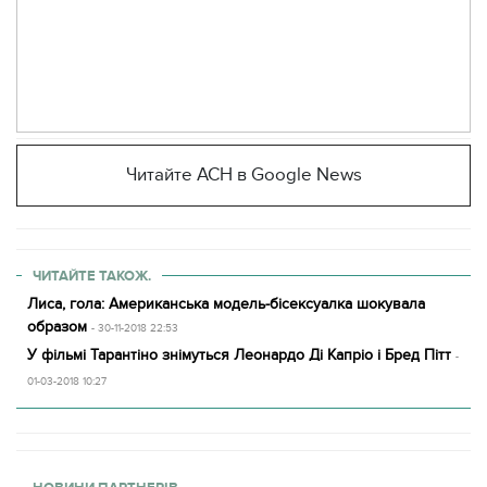
Читайте АСН в Google News
ЧИТАЙТЕ ТАКОЖ.
Лиса, гола: Американська модель-бісексуалка шокувала
образом
- 30-11-2018 22:53
У фільмі Тарантіно знімуться Леонардо Ді Капріо і Бред Пітт
-
01-03-2018 10:27