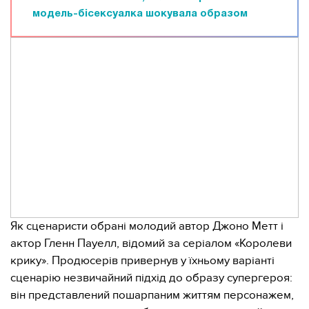
модель-бісексуалка шокувала образом
Як сценаристи обрані молодий автор Джоно Метт і
актор Гленн Пауелл, відомий за серіалом «Королеви
крику». Продюсерів привернув у їхньому варіанті
сценарію незвичайний підхід до образу супергероя:
він представлений пошарпаним життям персонажем,