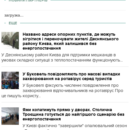
НОВИНИ ПАРТНЕРІВ
загрузка...
ЕЩЕ
Названо адреси опорних пунктів, де можуть
зігрітися і переночувати жителі Деснянського
району Києва, який залишився без
енергопостачання
У Деснянському районі Києва для підтримки мешканців в
умовах складної ситуації з теплопостачанням функціонують...
У Буковель повідомляють про масові випадки
захворювання на ротавірус серед туристів
У Буковелі фіксують численні повідомлення про
захворювання відпочивальників на ротавірус Про
це пишуть користу...
Ями копатимуть прямо у дворах. Столична
Троєщина готується до найгіршого сценарію без
енергопостачання
У Києві фактично "завершили" опалювальний сезон