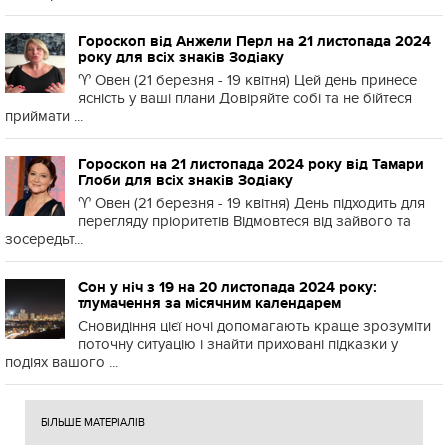
Гороскоп від Анжели Перл на 21 листопада 2024
року для всіх знаків Зодіаку
♈️ Овен (21 березня - 19 квітня) Цей день принесе
ясність у ваші плани Довіряйте собі та не бійтеся
приймати ...
Гороскоп на 21 листопада 2024 року від Тамари
Глоби для всіх знаків Зодіаку
♈️ Овен (21 березня - 19 квітня) День підходить для
перегляду пріоритетів Відмовтеся від зайвого та
зосередьт...
Сон у ніч з 19 на 20 листопада 2024 року:
тлумачення за місячним календарем
Сновидіння цієї ночі допомагають краще зрозуміти
поточну ситуацію і знайти приховані підказки у
подіях вашого ...
БІЛЬШЕ МАТЕРІАЛІВ