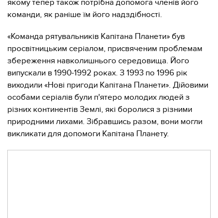
якому тепер також потрібна допомога членів його
команди, як раніше їм його надздібності.
«Команда рятувальників Капітана Планети» був
просвітницьким серіалом, присвяченим проблемам
збереження навколишнього середовища. Його
випускали в 1990-1992 роках. З 1993 по 1996 рік
виходили «Нові пригоди Капітана Планети». Дійовими
особами серіалів були п'ятеро молодих людей з
різних континентів Землі, які боролися з різними
природними лихами. Зібравшись разом, вони могли
викликати для допомоги Капітана Планету.