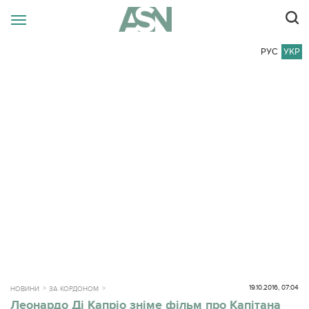
РУС
УКР
19.10.2016, 07:04
НОВИНИ
ЗА КОРДОНОМ
Леонардо Ді Капріо зніме фільм про Капітана