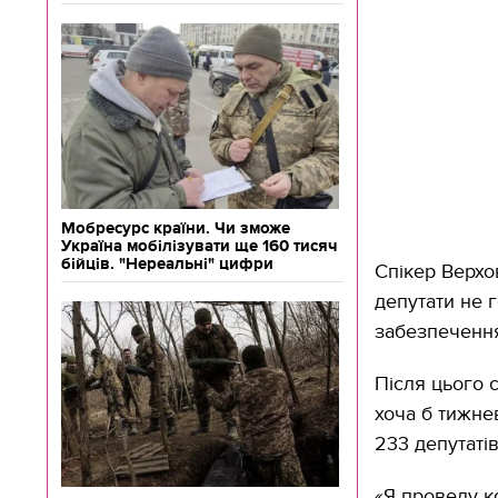
Мобресурс країни. Чи зможе
Україна мобілізувати ще 160 тисяч
бійців. "Нереальні" цифри
Спікер Верхо
депутати не 
забезпечення
Після цього 
хоча б тижне
233 депутаті
«Я проведу к