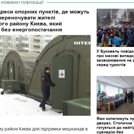
 НОВИНИ І ПУБЛІКАЦІЇ
реси опорних пунктів, де можуть
і переночувати жителі
го району Києва, який
 без енергопостачання
У Буковель повід
про масові випад
захворювання на 
серед туристів
11.10.2017 | 16:22
Ями копатимуть п
Часи Русі: як вигляда
дворах. Столична
декорації до фільму 
готується до найг
у районі Києва для підтримки мешканців в
застава"
сценарію без