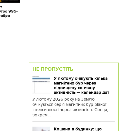
от
утро 995-
оября
НЕ ПРОПУСТІТЬ
У лютому очікують кілька
магнітних бур через
підвищену сонячну
активність — календар дат
У лютому 2026 року на Землю
очікується серія магнітних бур різної
інтенсивності через активність Сонця,
зокрем....
Кошеня в будинку: що