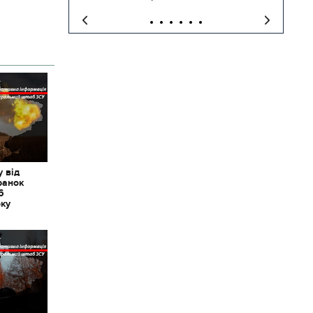
 від
ранок
6
оку