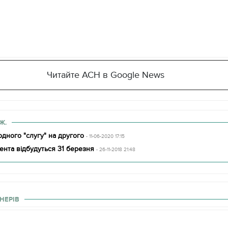
Читайте АСН в Google News
Ж.
дного "слугу" на другого
- 11-06-2020 17:15
нта відбудуться 31 березня
- 26-11-2018 21:48
НЕРІВ