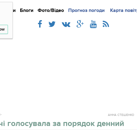
Новини
Блоги
Фото/Відео
Прогноз погоди
Докладно
Новини
Карта повіт
Iнте
low
АННА СТЕШЕНКО
чі голосувала за порядок денний