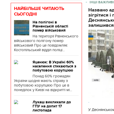
ІНШІ ВАЖЛИВІ
НАЙБІЛЬШЕ ЧИТАЮТЬ
Названо ад
СЬОГОДНІ
зігрітися 
Деснянсько
На полігоні в
залишився
Рівненській області
помер військовий
На території Рівненського
військового полігону помер
військовий Про це повідомляє
Костопільський відділ поліці...
Яценюк: В Україні 60%
населення стикаються з
побутовою корупцією
Понад 60% громадян
України щодня мають справу з
побутовою корупцією Про це в
понеділок у Києві на відкритті мі...
.
Лукаш викликали до
ГПУ на допит 17
У Деснянськом
листопада