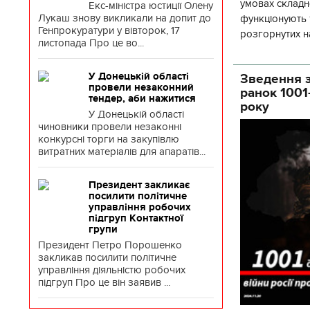
умовах складно
Екс-міністра юстиції Олену
Лукаш знову викликали на допит до
функціонують 1
Генпрокуратури у вівторок, 17
розгорнутих н
листопада Про це во...
Деснянської ра
У Донецькій області
Зведення з
провели незаконний
ранок 1001
тендер, аби нажитися
року
У Донецькій області
чиновники провели незаконні
конкурсні торги на закупівлю
витратних матеріалів для апаратів...
Президент закликає
посилити політичне
управління робочих
підгруп Контактної
групи
Президент Петро Порошенко
закликав посилити політичне
управління діяльністю робочих
підгруп Про це він заявив ...