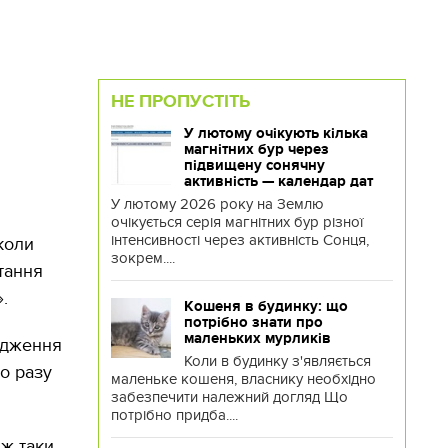
НЕ ПРОПУСТІТЬ
У лютому очікують кілька
магнітних бур через
підвищену сонячну
активність — календар дат
У лютому 2026 року на Землю
очікується серія магнітних бур різної
інтенсивності через активність Сонця,
коли
зокрем....
тання
».
Кошеня в будинку: що
потрібно знати про
маленьких мурликів
ердження
Коли в будинку з'являється
о разу
маленьке кошеня, власнику необхідно
забезпечити належний догляд Що
потрібно придба....
 ж таки