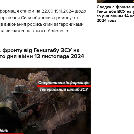
Сводка с фронта 
формація станом на 22.00 19.11.2024 щодо
Генштаба ВСУ на 
го дня войны 14 н
вторгнення Сили оборони спрямовують
2024 года
ив виконання російськими загарбниками
у та виснаження їхнього бойового
початку доби відбулося 130 бойових
 фронту від Генштабу ЗСУ на
го дня війни 13 листопада 2024