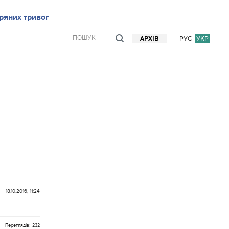
ряних тривог
рв`ю
Блоги
Думки
Фото/Відео
Прогноз погоди
РУС
УКР
АРХІВ
18.10.2016, 11:24
Переглядів: 232