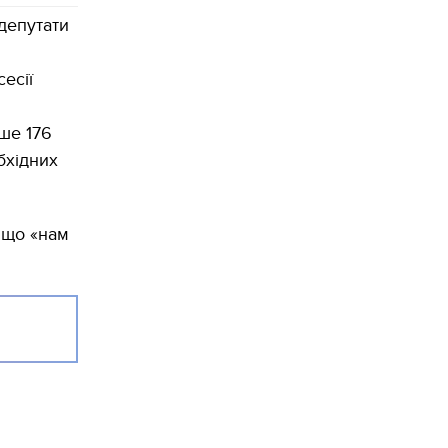
депутати
есії
ше 176
бхідних
 що «нам