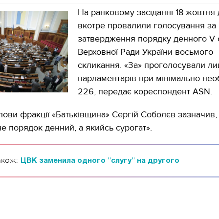
На ранковому засіданні 18 жовтня 
вкотре провалили голосування за
затвердження порядку денного V с
Верховної Ради України восьмого
скликання. «За» проголосували ли
парламентарів при мінімально нео
226, передає кореспондент ASN.
лови фракції «Батьківщина» Сергій Соболєв зазначив,
е порядок денний, а якийсь сурогат».
акож:
ЦВК заменила одного "слугу" на другого