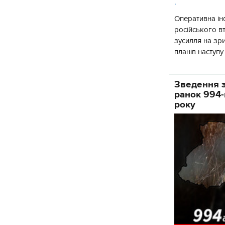
.
Оперативна ін
російського 
зусилля на зр
планів наступ
потенціалу. З 
Зведення з
ранок 994-
року