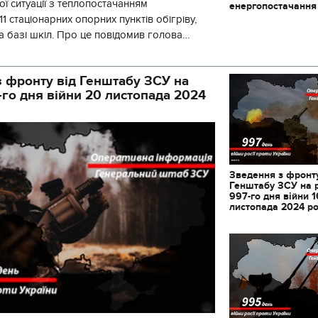
ї ситуації з теплопостачанням
енергопостачання
1 стаціонарних опорних пунктів обігріву,
а базі шкіл. Про це повідомив голова
йонної в місті Києві державної ад
 фронту від Генштабу ЗСУ на
-го дня війни 20 листопада 2024
Зведення з фронту
Генштабу ЗСУ на 
997-го дня війни 1
листопада 2024 р