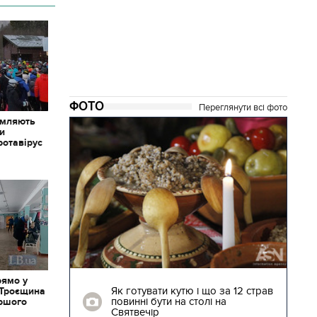
ФОТО
Переглянути всі фото
омляють
ки
ротавірус
04.01.2018 | 17:16
рямо у
ють
Як готувати кутю і що за 12 страв
 Троєщина
"Сторожова
повинні бути на столі на
іршого
Святвечір