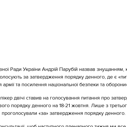
вної Ради України Андрій Парубій назвав знущанням, 
голосують за затвердження порядку денного, де є «пи
 армії та посилення національної безпеки та оборони
спікер двічі ставив на голосування питання про затв
вого порядку денного на 18-21 жовтня. Лише з третьог
в проголосували «за» затвердження порядку денного.
онсультації, щоб наступного пленарного тижня ми все