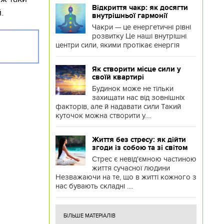
Відкриття чакр: як досягти
й.
внутрішньої гармонії
Чакри — це енергетичні рівні
розвитку Це наші внутрішні
центри сили, якими протікає енергія
Як створити місце сили у
своїй квартирі
Будинок може не тільки
захищати нас від зовнішніх
факторів, але й надавати сили Такий
куточок можна створити у....
Життя без стресу: як дійти
згоди із собою та зі світом
Стрес є невід'ємною частиною
життя сучасної людини
Незважаючи на те, що в житті кожного з
нас бувають складні ....
БІЛЬШЕ МАТЕРІАЛІВ