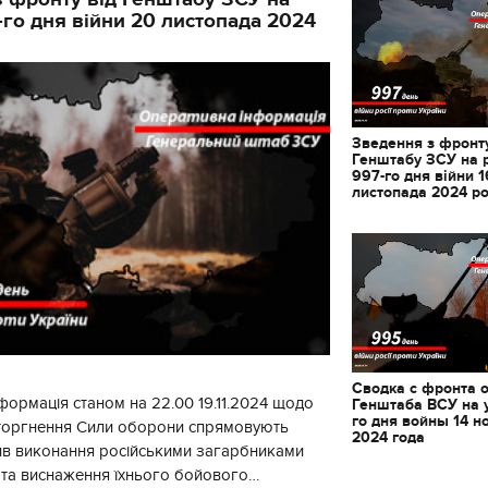
-го дня війни 20 листопада 2024
Зведення з фронту
Генштабу ЗСУ на 
997-го дня війни 1
листопада 2024 р
Сводка с фронта 
формація станом на 22.00 19.11.2024 щодо
Генштаба ВСУ на 
го дня войны 14 н
11.10.2017 | 16:22
вторгнення Сили оборони спрямовують
2024 года
Часи Русі: як вигляда
ив виконання російськими загарбниками
декорації до фільму 
у та виснаження їхнього бойового
застава"