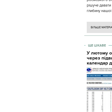
рішуче давати
глибину нашої
вогневого ура
БІЛЬШЕ МАТЕРІ
ЩЕ ЦІКАВЕ
У лютому о
через підв
календар д