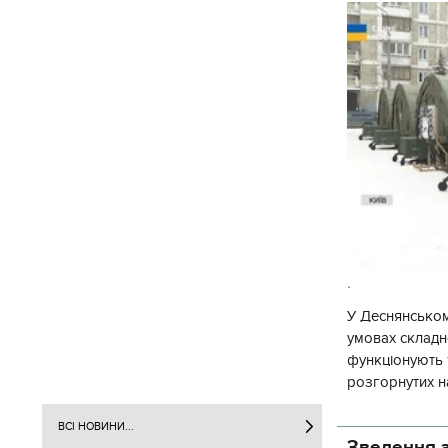
.
У Деснянськом
умовах складно
функціонують 1
розгорнутих н
Деснянської ра
ВСІ НОВИНИ...
Зведення з