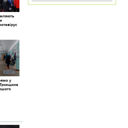
омляють
ки
ротавірус
рямо у
 Троєщина
іршого