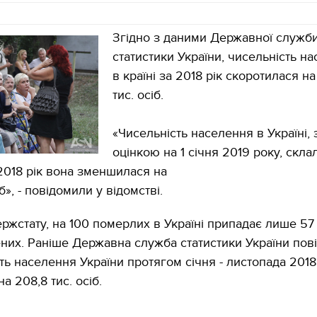
Згідно з даними Державної служб
статистики України, чисельність н
в країні за 2018 рік скоротилася на
тис. осіб.
«Чисельність населення в Україні, 
оцінкою на 1 січня 2019 року, скла
 2018 рік вона зменшилася на
іб», - повідомили у відомстві.
ржстату, на 100 померлих в Україні припадає лише 57
их. Раніше Державна служба статистики України пов
ть населення України протягом січня - листопада 2018
а 208,8 тис. осіб.