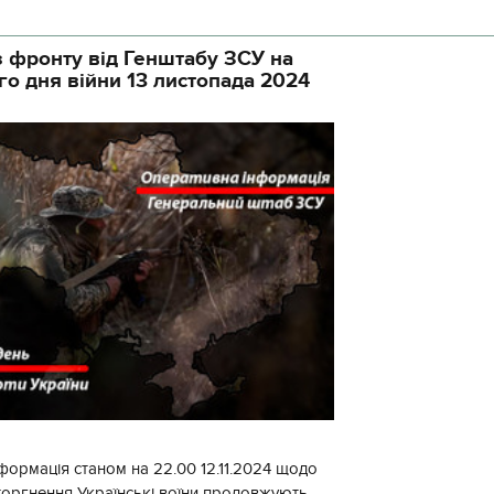
початку доби відбулося 130 бойових
 фронту від Генштабу ЗСУ на
го дня війни 13 листопада 2024
формація станом на 22.00 12.11.2024 щодо
торгнення Українські воїни продовжують