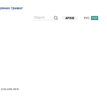
ряних тривог
рв`ю
Блоги
Думки
Фото/Відео
Прогноз погоди
РУС
УКР
АРХІВ
21.02.2019, 06:15