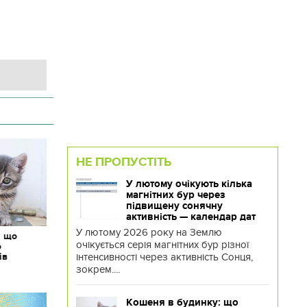
НЕ ПРОПУСТІТЬ
У лютому очікують кілька
магнітних бур через
підвищену сонячну
активність — календар дат
У лютому 2026 року на Землю
: що
очікується серія магнітних бур різної
о
інтенсивності через активність Сонця,
ів
зокрем....
Кошеня в будинку: що