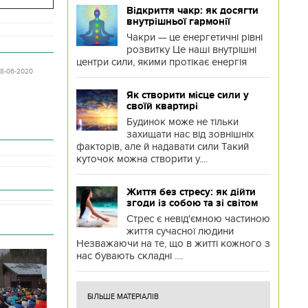
Відкриття чакр: як досягти
внутрішньої гармонії
Чакри — це енергетичні рівні
розвитку Це наші внутрішні
центри сили, якими протікає енергія
 18-06-2020
Як створити місце сили у
своїй квартирі
Будинок може не тільки
захищати нас від зовнішніх
факторів, але й надавати сили Такий
куточок можна створити у....
Життя без стресу: як дійти
згоди із собою та зі світом
Стрес є невід'ємною частиною
життя сучасної людини
Незважаючи на те, що в житті кожного з
нас бувають складні ....
БІЛЬШЕ МАТЕРІАЛІВ