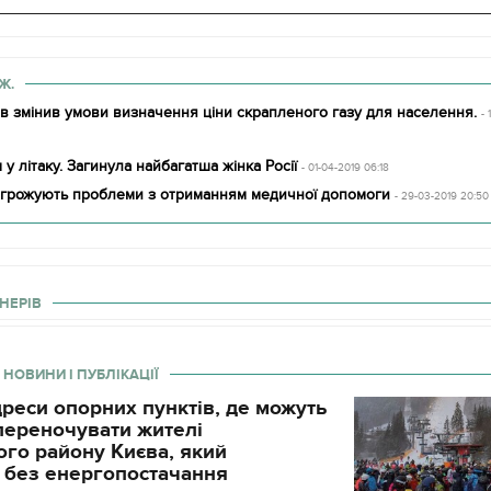
Ж.
рів змінив умови визначення ціни скрапленого газу для населення.
-
у літаку. Загинула найбагатша жінка Росії
- 01-04-2019 06:18
загрожують проблеми з отриманням медичної допомоги
- 29-03-2019 20:50
НЕРІВ
 НОВИНИ І ПУБЛІКАЦІЇ
реси опорних пунктів, де можуть
і переночувати жителі
го району Києва, який
 без енергопостачання