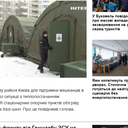
У Буковель повід
про масові випад
захворювання на 
серед туристів
Ями копатимуть п
дворах. Столична
готується до найг
у районі Києва для підтримки мешканців в
сценарію без
ї ситуації з теплопостачанням
енергопостачання
1 стаціонарних опорних пунктів обігріву,
а базі шкіл. Про це повідомив голова
йонної в місті Києві державної ад
 фронту від Генштабу ЗСУ на