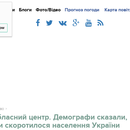
Новини
Блоги
Фото/Відео
Прогноз погоди
Докладно
Новини
Карта повіт
Iнте
low
ТВО
ласний центр. Демографи сказали,
и скоротилося населення України