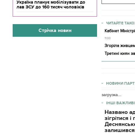
Україна планує мобілізувати до
лав ЗСУ до 160 тисяч чоловіків
ЧИТАЙТЕ ТАКО
Стрічка новин
Кабінет Мініст
11:00
Згоріла живцем 
Третині киян 
НОВИНИ ПАРТ
загрузка...
ІНШІ ВАЖЛИВІ
Названо ад
зігрітися 
Деснянсько
залишився