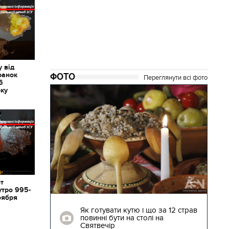
 від
ранок
ФОТО
Переглянути всі фото
6
оку
от
утро 995-
оября
04.01.2018 | 17:16
ють
Як готувати кутю і що за 12 страв
"Сторожова
повинні бути на столі на
Святвечір