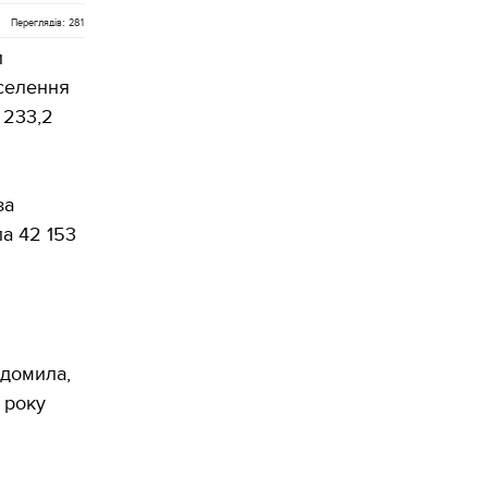
Переглядів: 281
и
аселення
 233,2
за
ла 42 153
ідомила,
 року