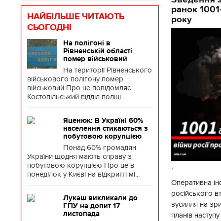
ранок 1001
НАЙБІЛЬШЕ ЧИТАЮТЬ
року
СЬОГОДНІ
На полігоні в
Рівненській області
помер військовий
На території Рівненського
військового полігону помер
військовий Про це повідомляє
Костопільський відділ поліці...
Яценюк: В Україні 60%
населення стикаються з
побутовою корупцією
Понад 60% громадян
України щодня мають справу з
побутовою корупцією Про це в
.
понеділок у Києві на відкритті мі...
Оперативна ін
російського 
Лукаш викликали до
зусилля на зр
ГПУ на допит 17
листопада
планів наступ