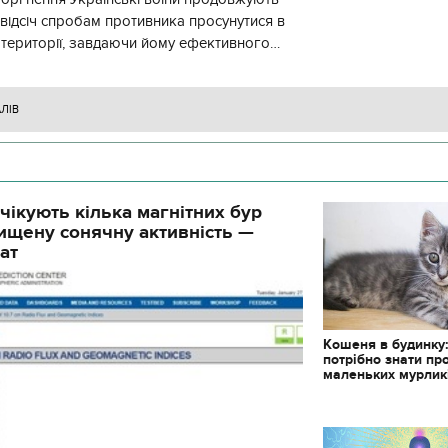
 відсіч спробам противника просунутися в
 території, завдаючи йому ефективного
ження, виснажуючи по всій
АЛІВ
чікують кілька магнітних бур
ищену сонячну активність —
ат
Кошеня в будинку
потрібно знати пр
маленьких мурлик