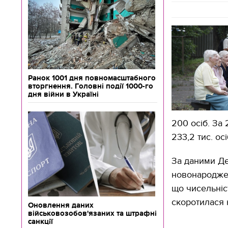
Ранок 1001 дня повномасштабного
вторгнення. Головні події 1000-го
дня війни в Україні
200 осіб. За
233,2 тис. ос
За даними Де
новонароджен
що чисельніс
скоротилася н
Оновлення даних
військовозобов'язаних та штрафні
санкції