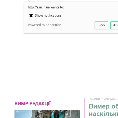
http://asn.in.ua wants to:
Докладно
Show notifications
Powered by SendPulse
Block
Al
НОВИНИ
СУСПІЛЬС
ВИБІР РЕДАКЦІЇ
Вимер об
наскільк