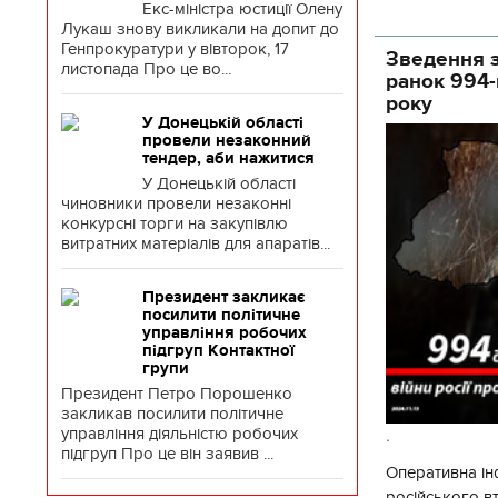
Екс-міністра юстиції Олену
потенціалу. З 
Лукаш знову викликали на допит до
Генпрокуратури у вівторок, 17
Зведення з
листопада Про це во...
ранок 994-
року
У Донецькій області
провели незаконний
тендер, аби нажитися
У Донецькій області
чиновники провели незаконні
конкурсні торги на закупівлю
витратних матеріалів для апаратів...
Президент закликає
посилити політичне
управління робочих
підгруп Контактної
групи
Президент Петро Порошенко
закликав посилити політичне
.
управління діяльністю робочих
підгруп Про це він заявив ...
Оперативна ін
російського в