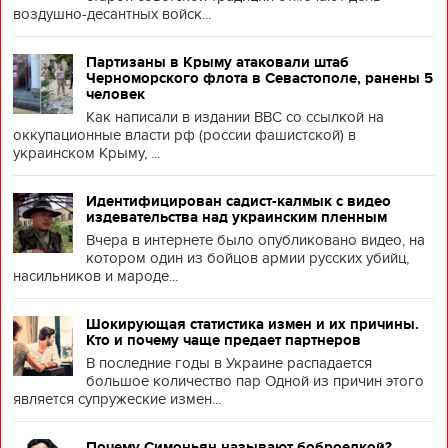
воздушно-десантных войск...
Партизаны в Крыму атаковали штаб
Черноморского флота в Севастополе, ранены 5
человек
Как написали в издании BBC со ссылкой на
оккупационные власти рф (россии фашистской) в
украинском Крыму, ...
Идентифицирован садист-калмык с видео
издевательства над украинским пленным
Вчера в интернете было опубликовано видео, на
котором один из бойцов армии русских убийц,
насильников и мароде...
Шокирующая статистика измен и их причины.
Кто и почему чаще предает партнеров
В последние годы в Украине распадается
большое количество пар Одной из причин этого
является супружеские измен...
Почему Симоньян называют боброедкой?