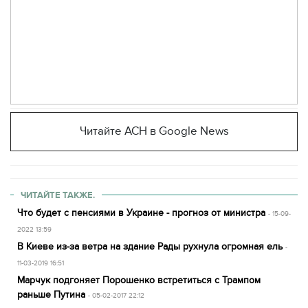
Читайте АСН в Google News
ЧИТАЙТЕ ТАКЖЕ.
Что будет с пенсиями в Украине - прогноз от министра
- 15-09-
2022 13:59
В Киеве из-за ветра на здание Рады рухнула огромная ель
-
11-03-2019 16:51
Марчук подгоняет Порошенко встретиться с Трампом
раньше Путина
- 05-02-2017 22:12