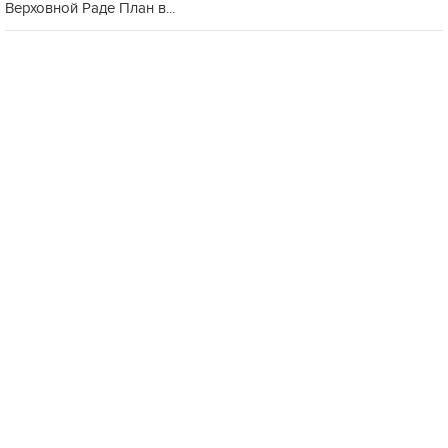
Верховной Раде План в...