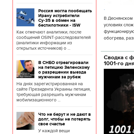
.
Россия могла пообещать
Ирану истребители
В Деснянском 
Су-35 в обмен на
условиях слож
беспилотники - ISW
функционируют
Как отмечают аналитики, после
сообщений OSINT-расследователей
обогрева, раз
(аналитики информации из
глава Деснянс
открытых источников) о ...
государственн
Сводка с ф
1001-го дн
В СНБО отреагировали
на петицию Зеленскому
о разрешении выезда
мужчинам за рубеж
На днях зарегистрированная на
сайте Президента Украины петиция,
требующая разрешить мужчинам
мобилизационного ...
Что не берут и не дают в
долг, чтобы не потерять
свое счастье
У каждой вещи