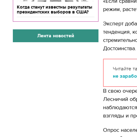
«Если сравнив
Когда станут известны результаты
режим, растет
президентских выборов в США?
Эксперт доб
тенденция, к
Лента новостей
стремительн
Достоинства.
Читайте т
не зараб
В свою очере
Лесничий обр
наблюдаются 
взгляды и пр
Опрос населе