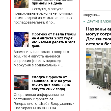
приметы на день
Сегодня, 4 августа
православные христиане почитают
загрузка...
память одной из самых известных
ДРУГИЕ ВАЖН
последовательниц &nb...
Названы ад
могут согр
Прогноз от Павла Глобы
на 4 августа 2022 года:
Деснянског
что нельзя делать в этот
остался бе
день
Знаменитый астролог говорит о
том, что 4 августа начнется
ингрессия (то есть переход)
Меркурия в зодиакальный ...
Сводка с фронта от
Генштаба ВСУ на утро
162-го дня войны (04
августа 2022 года)
Оперативная информация по
состоянию с фронта от
Генерального Штаба Вооруженных
Сил Украины на 0600 04