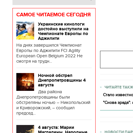
САМОЕ ЧИТАЕМОЕ СЕГОДНЯ
Украинские кинологи
достойно выступили на
Чемпионате Европы по
Аджилити
На днях завершился Чемпионат
Европы по Аджилити FCI Agility
European Open Belgium 2022 Не
смотря на трудн...
Ночной обстрел
Днепропетровщины 4
августа
ЧИТАЙТЕ ТАКЖ
Два района
Стало известн
Днепропетровщины были
обстреляны ночью – Никопольский
"Снова зрада":
и Криворожский, – сообщил
председ...
4 августа: Марии
Магдалины. Народные
НОВОСТИ ПАР