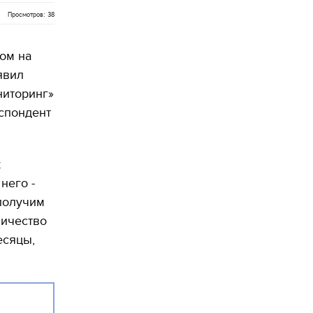
Просмотров: 38
ом на
явил
ниторинг»
спондент
к
него -
 получим
личество
есяцы,