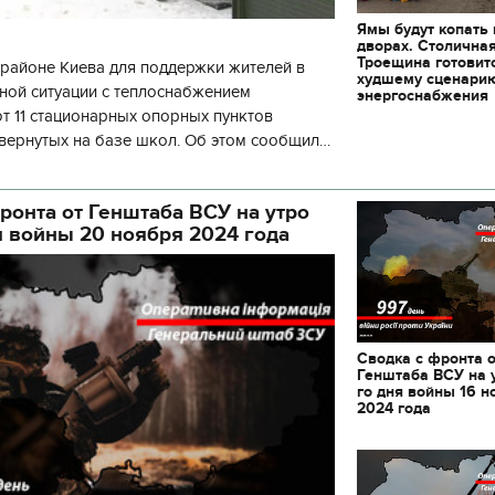
Ямы будут копать
дворах. Столична
Троещина готовит
районе Киева для поддержки жителей в
худшему сценари
ной ситуации с теплоснабжением
энергоснабжения
 11 стационарных опорных пунктов
вернутых на базе школ. Об этом сообщил
кой районной в городе Киеве
ой а
ронта от Генштаба ВСУ на утро
я войны 20 ноября 2024 года
Сводка с фронта 
Генштаба ВСУ на 
го дня войны 16 н
2024 года