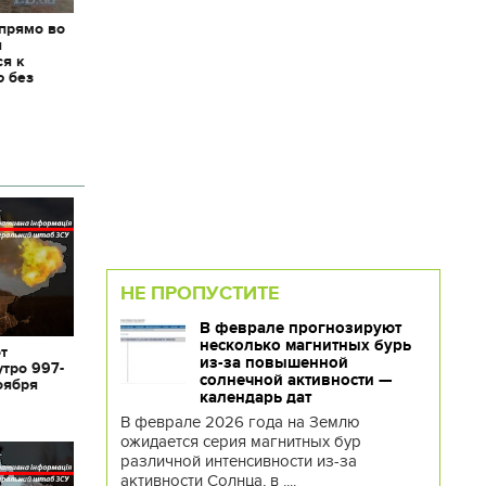
 прямо во
я
ся к
ю без
НЕ ПРОПУСТИТЕ
В феврале прогнозируют
несколько магнитных бурь
от
из-за повышенной
утро 997-
солнечной активности —
оября
календарь дат
В феврале 2026 года на Землю
ожидается серия магнитных бур
различной интенсивности из-за
активности Солнца, в ....