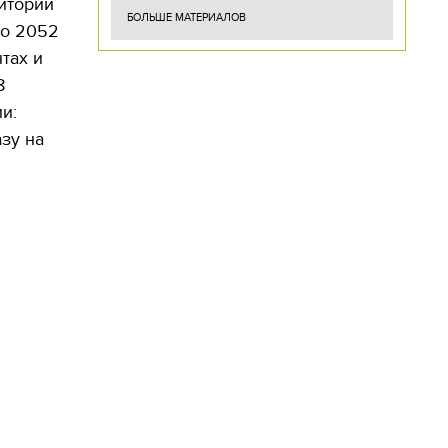
итории
БОЛЬШЕ МАТЕРИАЛОВ
но 2052
х и ​​
8
и:
зу на