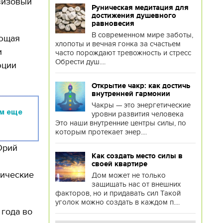
звизовый
Руническая медитация для
достижения душевного
равновесия
В современном мире заботы,
ующая
хлопоты и вечная гонка за счастьем
и
часто порождают тревожность и стресс
Обрести душ....
юции
Открытие чакр: как достичь
внутренней гармонии
Чакры — это энергетические
ом еще
уровни развития человека
Это наши внутренние центры силы, по
которым протекает энер....
Юрий
Как создать место силы в
своей квартире
тические
Дом может не только
защищать нас от внешних
факторов, но и придавать сил Такой
уголок можно создать в каждом п....
 года во