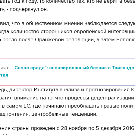
ать год к году, то количество тех, кто не верит в бе
», - подчеркнул он.
авил, что в общественном мнении наблюдается след
огда количество сторонников европейской интеграци
о росло после Оранжевой революции, а затем Револ
акже:
"Снова зрада": анонсированный безвиз с Таиланд
отал
дь, директор Института анализа и прогнозирования 
атил внимание на то, что процессы децентрализации
в самом ЕС, где начинают преобладать правые поли
едпочтения, центробежные тенденции.
ния страны проведен с 28 ноября по 5 декабря 2016