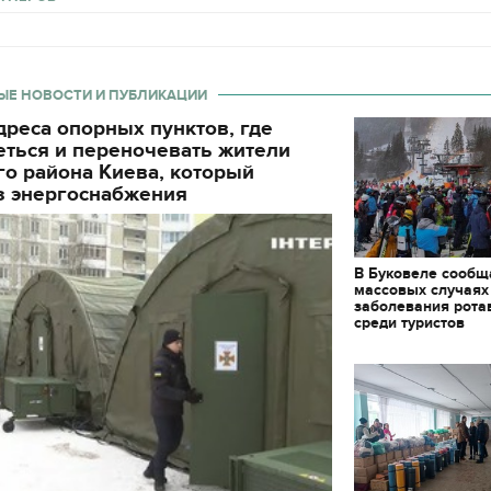
декорации к фильму
"Сторожевая застава
ЫЕ НОВОСТИ И ПУБЛИКАЦИИ
реса опорных пунктов, где
еться и переночевать жители
о района Киева, который
з энергоснабжения
В Буковеле сообщ
массовых случаях
заболевания рота
среди туристов