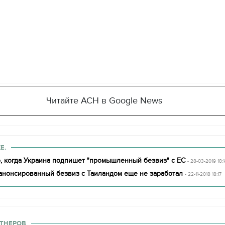
Читайте АСН в Google News
Е.
о, когда Украина подпишет "промышленный безвиз" с ЕС
- 28-03-2019 18:
 анонсированный безвиз с Таиландом еще не заработал
- 22-11-2018 18:17
11.10.2017 | 16:22
Времена Руси: как вы
ТНЕРОВ