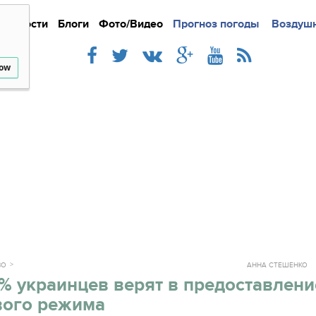
Новости
Блоги
Фото/Видео
Подробно
Прогноз погоды
Новости
Интерв
Воздушн
low
ВО
АННА СТЕШЕНКО
% украинцев верят в предоставлени
вого режима