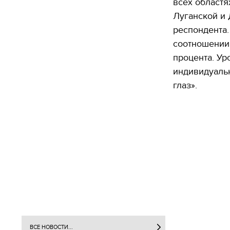
всех област
Луганской и 
респондента.
соотношении п
процента. Ур
индивидуальн
глаз».
ВСЕ НОВОСТИ...