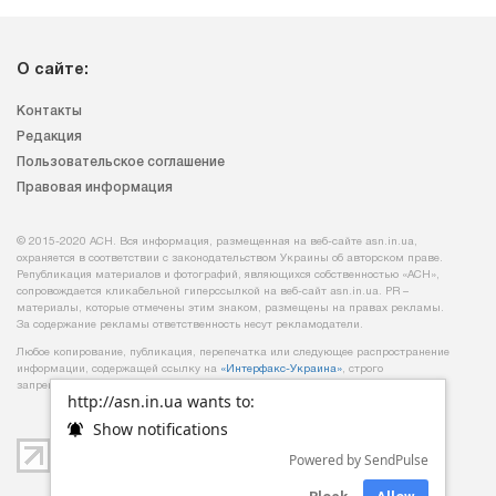
О сайте:
Контакты
Редакция
Пользовательское соглашение
Правовая информация
© 2015-2020 АСН. Вся информация, размещенная на веб-сайте asn.in.ua,
охраняется в соответствии с законодательством Украины об авторском праве.
Републикация материалов и фотографий, являющихся собственностью «АСН»,
сопровождается кликабельной гиперссылкой на веб-сайт asn.іn.ua. PR –
материалы, которые отмечены этим знаком, размещены на правах рекламы.
За содержание рекламы ответственность несут рекламодатели.
Любое копирование, публикация, перепечатка или следующее распространение
информации, содержащей ссылку на
«Интерфакс-Украина»
, строго
запрещается.
http://asn.in.ua wants to:
Show notifications
Powered by SendPulse