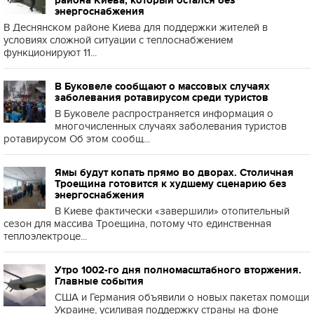
района Киева, который остался без
энергоснабжения
В Деснянском районе Киева для поддержки жителей в
условиях сложной ситуации с теплоснабжением
функционируют 11...
В Буковеле сообщают о массовых случаях
заболевания ротавирусом среди туристов
В Буковеле распространяется информация о
многочисленных случаях заболевания туристов
ротавирусом Об этом сообщ...
Ямы будут копать прямо во дворах. Столичная
Троещина готовится к худшему сценарию без
энергоснабжения
В Киеве фактически «завершили» отопительный
сезон для массива Троещина, потому что единственная
теплоэлектроце...
Утро 1002-го дня полномасштабного вторжения.
Главные события
США и Германия объявили о новых пакетах помощи
Украине, усиливая поддержку страны на фоне