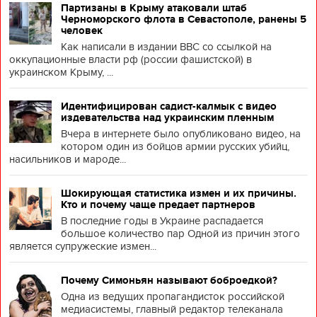
Партизаны в Крыму атаковали штаб
Черноморского флота в Севастополе, ранены 5
человек
Как написали в издании BBC со ссылкой на
оккупационные власти рф (россии фашистской) в
украинском Крыму, ...
Идентифицирован садист-калмык с видео
издевательства над украинским пленным
Вчера в интернете было опубликовано видео, на
котором один из бойцов армии русских убийц,
насильников и мароде...
Шокирующая статистика измен и их причины.
Кто и почему чаще предает партнеров
В последние годы в Украине распадается
большое количество пар Одной из причин этого
является супружеские измен...
Почему Симоньян называют боброедкой?
Одна из ведущих пропагандисток российской
медиасистемы, главный редактор телеканала