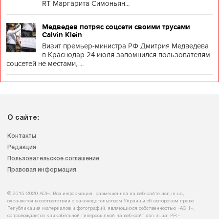
RT Маргарита Симоньян...
Медведев потряс соцсети своими трусами
Calvin Klein
Визит премьер-министра РФ Дмитрия Медведева
в Краснодар 24 июля запомнился пользователям
соцсетей не местами, ...
О сайте:
Контакты
Редакция
Пользовательское соглашение
Правовая информация
© 2015-2020 АСН. Вся информация, размещенная на веб-сайте asn.in.ua,
охраняется в соответствии с законодательством Украины об авторском праве.
Републикация материалов и фотографий, являющихся собственностью «АСН»,
сопровождается кликабельной гиперссылкой на веб-сайт asn.іn.ua. PR –