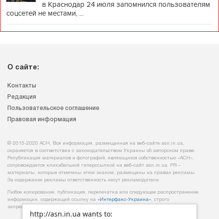
в Краснодар 24 июля запомнился пользователям
соцсетей не местами, ...
О сайте:
Контакты
Редакция
Пользовательское соглашение
Правовая информация
© 2015-2020 АСН. Вся информация, размещенная на веб-сайте asn.in.ua,
охраняется в соответствии с законодательством Украины об авторском праве.
Републикация материалов и фотографий, являющихся собственностью «АСН»,
сопровождается кликабельной гиперссылкой на веб-сайт asn.іn.ua. PR –
материалы, которые отмечены этим знаком, размещены на правах рекламы.
За содержание рекламы ответственность несут рекламодатели.
Любое копирование, публикация, перепечатка или следующее распространение
информации, содержащей ссылку на
«Интерфакс-Украина»
, строго
запрещается.
http://asn.in.ua wants to: