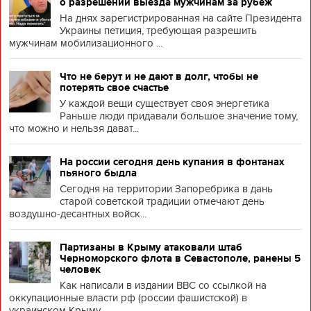
о разрешении выезда мужчинам за рубеж
На днях зарегистрированная на сайте Президента
Украины петиция, требующая разрешить
мужчинам мобилизационного ...
Что не берут и не дают в долг, чтобы не
потерять свое счастье
У каждой вещи существует своя энергетика
Раньше люди придавали большое значение тому,
что можно и нельзя дават...
На россии сегодня день купания в фонтанах
пьяного быдла
Сегодня на территории Запоребрика в дань
старой советской традиции отмечают день
воздушно-десантных войск...
Партизаны в Крыму атаковали штаб
Черноморского флота в Севастополе, ранены 5
человек
Как написали в издании BBC со ссылкой на
оккупационные власти рф (россии фашистской) в
украинском Крыму, ...