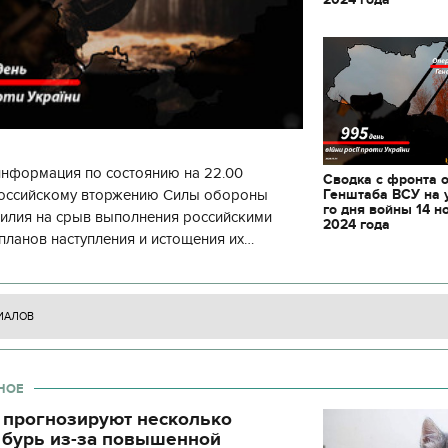
информация по состоянию на 22.00
Сводка с фронта 
Генштаба ВСУ на 
 российскому вторжению Силы обороны
го дня войны 14 н
силия на срыв выполнения российскими
2024 года
планов наступления и истощения их
циала. С начала суток произошло 130
ИАЛОВ
НОЕ
 прогнозируют несколько
11.10.2017 | 16:22
04.01.2018 | 17:16
 бурь из-за повышенной
Времена Руси: как выглядят
Как готовить кутю и ч