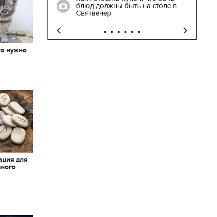
 столе в
трогательные кадры встречи
освобожденных заложников
то нужно
х
ация для
вного