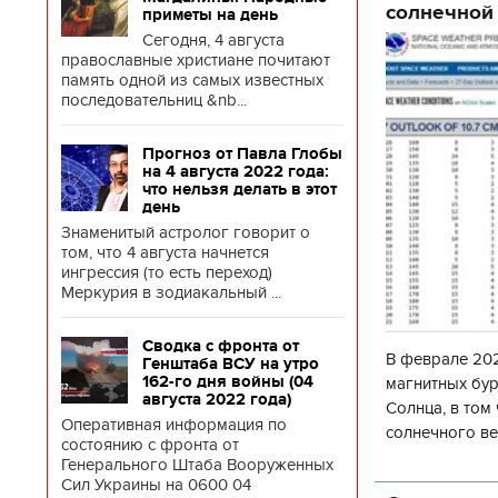
солнечной 
приметы на день
Сегодня, 4 августа
православные христиане почитают
память одной из самых известных
последовательниц &nb...
Прогноз от Павла Глобы
на 4 августа 2022 года:
что нельзя делать в этот
день
Знаменитый астролог говорит о
том, что 4 августа начнется
ингрессия (то есть переход)
Меркурия в зодиакальный ...
Сводка с фронта от
В феврале 202
Генштаба ВСУ на утро
162-го дня войны (04
магнитных бур
августа 2022 года)
Солнца, в том
Оперативная информация по
солнечного ве
состоянию с фронта от
Согласно прог
Генерального Штаба Вооруженных
об
Сил Украины на 0600 04