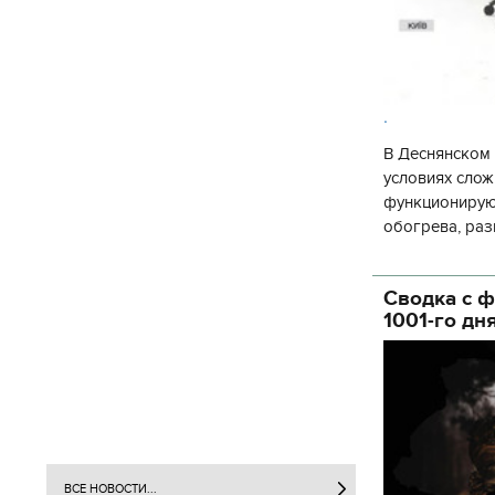
.
В Деснянском 
условиях слож
функционируют
обогрева, раз
глава Деснянс
государственн
Сводка с ф
1001-го дн
ВСЕ НОВОСТИ...