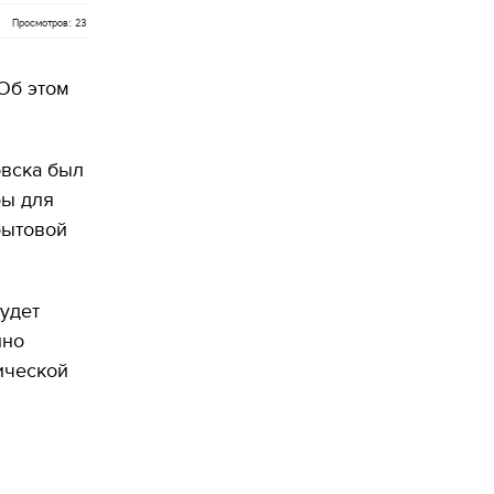
Просмотров: 23
Об этом
овска был
бы для
бытовой
удет
нно
ической