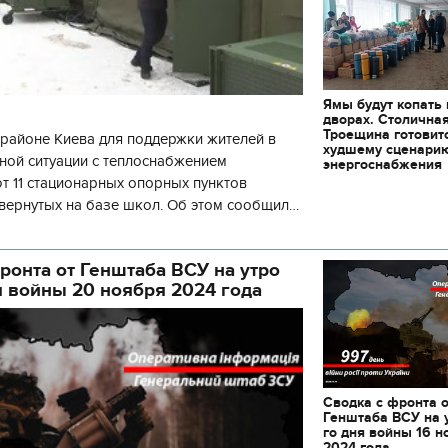
Ямы будут копать
дворах. Столична
Троещина готовит
районе Киева для поддержки жителей в
худшему сценари
ной ситуации с теплоснабжением
энергоснабжения
 11 стационарных опорных пунктов
вернутых на базе школ. Об этом сообщил
кой районной в городе Киеве
ой а
ронта от Генштаба ВСУ на утро
я войны 20 ноября 2024 года
Сводка с фронта 
Генштаба ВСУ на 
го дня войны 16 н
2024 года