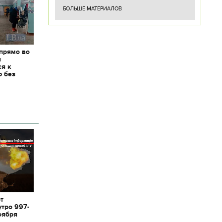
БОЛЬШЕ МАТЕРИАЛОВ
 прямо во
я
ся к
ю без
от
утро 997-
оября