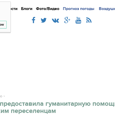
Новости
Блоги
Фото/Видео
Подробно
Прогноз погоды
Новости
Интерв
Воздушн
low
ВО
 предоставила гуманитарную помощ
ким переселенцам