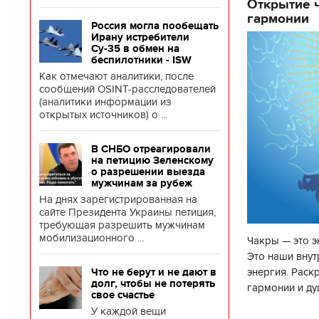
Открытие ч
гармонии
Россия могла пообещать
Ирану истребители
Су-35 в обмен на
беспилотники - ISW
Как отмечают аналитики, после
сообщений OSINT-расследователей
(аналитики информации из
открытых источников) о ...
В СНБО отреагировали
на петицию Зеленскому
о разрешении выезда
мужчинам за рубеж
На днях зарегистрированная на
сайте Президента Украины петиция,
требующая разрешить мужчинам
мобилизационного ...
Чакры — это э
Это наши внут
энергия. Раск
Что не берут и не дают в
долг, чтобы не потерять
гармонии и ду
свое счастье
чакр закрыта,
У каждой вещи