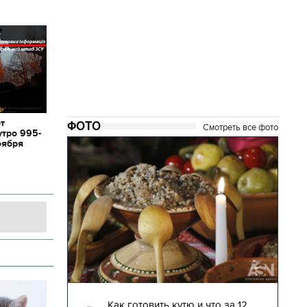
от
ФОТО
Смотреть все фото
утро 995-
оября
28.12.2017 | 14:17
то за 12
Возвращение на Родину. Самые