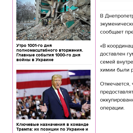
В Днепропетр
экуменическ
сообщает пр
«В координа
Утро 1001-го дня
полномасштабного вторжения.
доставлен гу
Главные события 1000-го дня
войны в Украине
семей внутре
химии были р
Отмечается, 
предоставля
оккупирован
операции.
Ключевые назначения в команде
Трампа: их позиции по Украине и