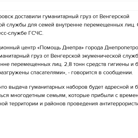
овск доставили гуманитарный груз от Венгерской
ой службы для семей внутренне перемещенных лиц. 
есс-службе ГСЧС.
ционный центр «Помощь Днепра» города Днепропетр
манитарный груз от Венгерской экуменической служ
нне перемещенных лиц. 2,8 тонн средств гигиены и 
азгружены спасателями», - говорится в сообщении.
что выдача гуманитарных наборов будет адресной и б
ться многодетным семьям, которые прибыли с време
ной территории и районов проведения антитеррорист