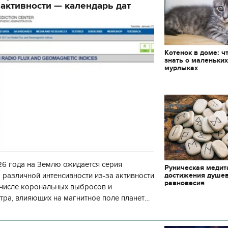
активности — календарь дат
декорации к фильму
блюд должны быть на
"Сторожевая застава"
Святвечер
Котенок в доме: ч
знать о маленьки
мурлыках
6 года на Землю ожидается серия
Руническая медит
достижения душе
 различной интенсивности из-за активности
равновесия
 числе корональных выбросов и
тра, влияющих на магнитное поле планеты.
нозу космической погоды, геомагнитная