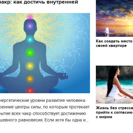
акр: как достичь внутренней
Как создать место
своей квартире
нергетические уровни развития человека.
ренние центры силы, по которым протекает
Жизнь без стресса
прийти к согласию
рытие всех чакр способствует достижению
с миром
шевного равновесия. Если хотя бы одна и
 то развитие человека пр