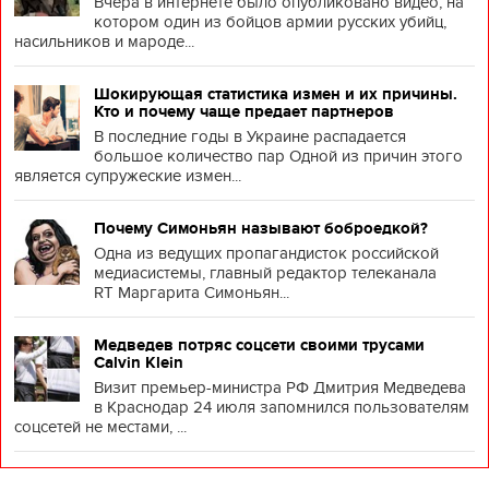
Вчера в интернете было опубликовано видео, на
котором один из бойцов армии русских убийц,
насильников и мароде...
Шокирующая статистика измен и их причины.
Кто и почему чаще предает партнеров
В последние годы в Украине распадается
большое количество пар Одной из причин этого
является супружеские измен...
Почему Симоньян называют боброедкой?
Одна из ведущих пропагандисток российской
медиасистемы, главный редактор телеканала
RT Маргарита Симоньян...
Медведев потряс соцсети своими трусами
Calvin Klein
Визит премьер-министра РФ Дмитрия Медведева
в Краснодар 24 июля запомнился пользователям
соцсетей не местами, ...