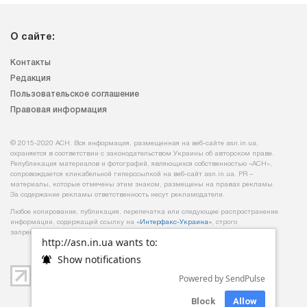
О сайте:
Контакты
Редакция
Пользовательское соглашение
Правовая информация
© 2015-2020 АСН. Вся информация, размещенная на веб-сайте asn.in.ua,
охраняется в соответствии с законодательством Украины об авторском праве.
Републикация материалов и фотографий, являющихся собственностью «АСН»,
сопровождается кликабельной гиперссылкой на веб-сайт asn.іn.ua. PR –
материалы, которые отмечены этим знаком, размещены на правах рекламы.
За содержание рекламы ответственность несут рекламодатели.
Любое копирование, публикация, перепечатка или следующее распространение
информации, содержащей ссылку на
«Интерфакс-Украина»
, строго
запрещается.
http://asn.in.ua wants to:
Show notifications
Powered by SendPulse
Block
Allow