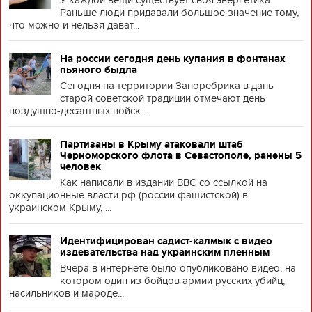
У каждой вещи существует своя энергетика
Раньше люди придавали большое значение тому,
что можно и нельзя дават...
На россии сегодня день купания в фонтанах
пьяного быдла
Сегодня на территории Запоребрика в дань
старой советской традиции отмечают день
воздушно-десантных войск...
Партизаны в Крыму атаковали штаб
Черноморского флота в Севастополе, ранены 5
человек
Как написали в издании BBC со ссылкой на
оккупационные власти рф (россии фашистской) в
украинском Крыму, ...
Идентифицирован садист-калмык с видео
издевательства над украинским пленным
Вчера в интернете было опубликовано видео, на
котором один из бойцов армии русских убийц,
насильников и мароде...