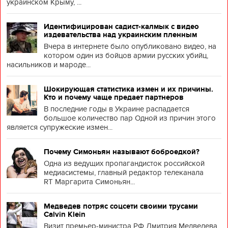
украинском Крыму, ...
Идентифицирован садист-калмык с видео
издевательства над украинским пленным
Вчера в интернете было опубликовано видео, на
котором один из бойцов армии русских убийц,
насильников и мароде...
Шокирующая статистика измен и их причины.
Кто и почему чаще предает партнеров
В последние годы в Украине распадается
большое количество пар Одной из причин этого
является супружеские измен...
Почему Симоньян называют боброедкой?
Одна из ведущих пропагандисток российской
медиасистемы, главный редактор телеканала
RT Маргарита Симоньян...
Медведев потряс соцсети своими трусами
Calvin Klein
Визит премьер-министра РФ Дмитрия Медведева