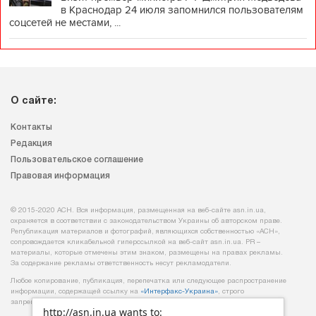
в Краснодар 24 июля запомнился пользователям
соцсетей не местами, ...
О сайте:
Контакты
Редакция
Пользовательское соглашение
Правовая информация
© 2015-2020 АСН. Вся информация, размещенная на веб-сайте asn.in.ua,
охраняется в соответствии с законодательством Украины об авторском праве.
Републикация материалов и фотографий, являющихся собственностью «АСН»,
сопровождается кликабельной гиперссылкой на веб-сайт asn.іn.ua. PR –
материалы, которые отмечены этим знаком, размещены на правах рекламы.
За содержание рекламы ответственность несут рекламодатели.
Любое копирование, публикация, перепечатка или следующее распространение
информации, содержащей ссылку на
«Интерфакс-Украина»
, строго
запрещается.
http://asn.in.ua wants to: