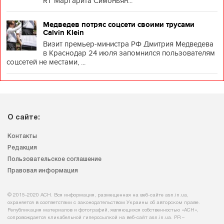
RT Маргарита Симоньян...
Медведев потряс соцсети своими трусами
Calvin Klein
Визит премьер-министра РФ Дмитрия Медведева
в Краснодар 24 июля запомнился пользователям
соцсетей не местами, ...
О сайте:
Контакты
Редакция
Пользовательское соглашение
Правовая информация
© 2015-2020 АСН. Вся информация, размещенная на веб-сайте asn.in.ua,
охраняется в соответствии с законодательством Украины об авторском праве.
Републикация материалов и фотографий, являющихся собственностью «АСН»,
сопровождается кликабельной гиперссылкой на веб-сайт asn.іn.ua. PR –