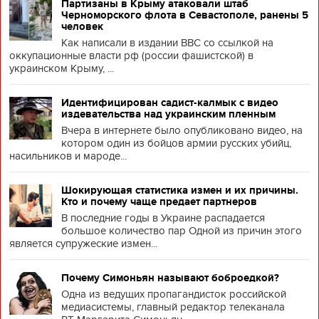
Партизаны в Крыму атаковали штаб
Черноморского флота в Севастополе, ранены 5
человек
Как написали в издании BBC со ссылкой на
оккупационные власти рф (россии фашистской) в
украинском Крыму, ...
Идентифицирован садист-калмык с видео
издевательства над украинским пленным
Вчера в интернете было опубликовано видео, на
котором один из бойцов армии русских убийц,
насильников и мароде...
Шокирующая статистика измен и их причины.
Кто и почему чаще предает партнеров
В последние годы в Украине распадается
большое количество пар Одной из причин этого
является супружеские измен...
Почему Симоньян называют боброедкой?
Одна из ведущих пропагандисток российской
медиасистемы, главный редактор телеканала