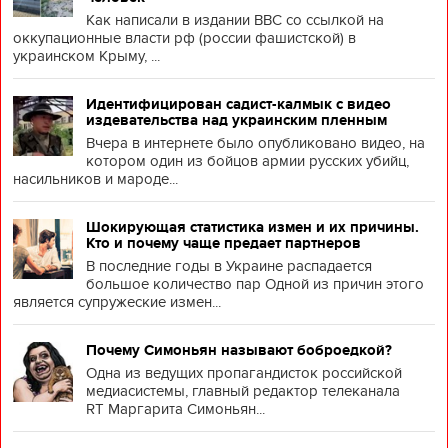
Как написали в издании BBC со ссылкой на
оккупационные власти рф (россии фашистской) в
украинском Крыму, ...
Идентифицирован садист-калмык с видео
издевательства над украинским пленным
Вчера в интернете было опубликовано видео, на
котором один из бойцов армии русских убийц,
насильников и мароде...
Шокирующая статистика измен и их причины.
Кто и почему чаще предает партнеров
В последние годы в Украине распадается
большое количество пар Одной из причин этого
является супружеские измен...
Почему Симоньян называют боброедкой?
Одна из ведущих пропагандисток российской
медиасистемы, главный редактор телеканала
RT Маргарита Симоньян...