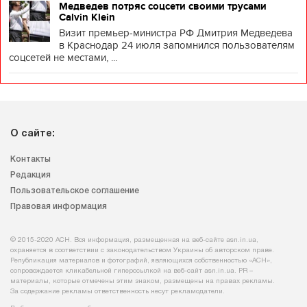
Медведев потряс соцсети своими трусами
Calvin Klein
Визит премьер-министра РФ Дмитрия Медведева
в Краснодар 24 июля запомнился пользователям
соцсетей не местами, ...
О сайте:
Контакты
Редакция
Пользовательское соглашение
Правовая информация
© 2015-2020 АСН. Вся информация, размещенная на веб-сайте asn.in.ua,
охраняется в соответствии с законодательством Украины об авторском праве.
Републикация материалов и фотографий, являющихся собственностью «АСН»,
сопровождается кликабельной гиперссылкой на веб-сайт asn.іn.ua. PR –
материалы, которые отмечены этим знаком, размещены на правах рекламы.
За содержание рекламы ответственность несут рекламодатели.