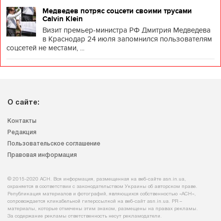
Медведев потряс соцсети своими трусами
Calvin Klein
Визит премьер-министра РФ Дмитрия Медведева
в Краснодар 24 июля запомнился пользователям
соцсетей не местами, ...
О сайте:
Контакты
Редакция
Пользовательское соглашение
Правовая информация
© 2015-2020 АСН. Вся информация, размещенная на веб-сайте asn.in.ua,
охраняется в соответствии с законодательством Украины об авторском праве.
Републикация материалов и фотографий, являющихся собственностью «АСН»,
сопровождается кликабельной гиперссылкой на веб-сайт asn.іn.ua. PR –
материалы, которые отмечены этим знаком, размещены на правах рекламы.
За содержание рекламы ответственность несут рекламодатели.