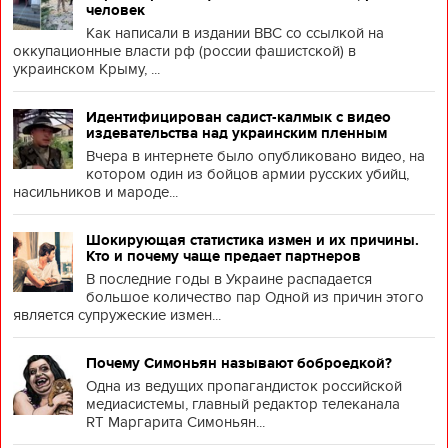
человек
Как написали в издании BBC со ссылкой на
оккупационные власти рф (россии фашистской) в
украинском Крыму, ...
Идентифицирован садист-калмык с видео
издевательства над украинским пленным
Вчера в интернете было опубликовано видео, на
котором один из бойцов армии русских убийц,
насильников и мароде...
Шокирующая статистика измен и их причины.
Кто и почему чаще предает партнеров
В последние годы в Украине распадается
большое количество пар Одной из причин этого
является супружеские измен...
Почему Симоньян называют боброедкой?
Одна из ведущих пропагандисток российской
медиасистемы, главный редактор телеканала
RT Маргарита Симоньян...