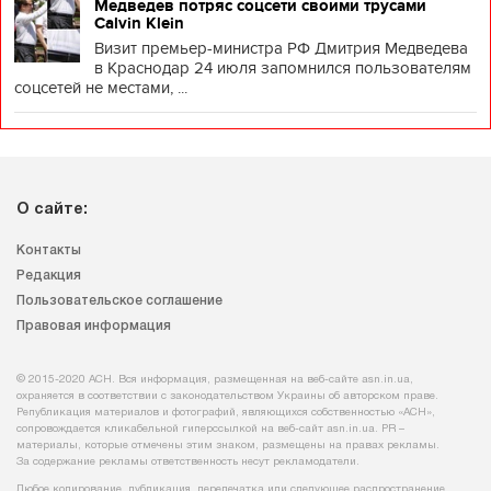
Медведев потряс соцсети своими трусами
Calvin Klein
Визит премьер-министра РФ Дмитрия Медведева
в Краснодар 24 июля запомнился пользователям
соцсетей не местами, ...
О сайте:
Контакты
Редакция
Пользовательское соглашение
Правовая информация
© 2015-2020 АСН. Вся информация, размещенная на веб-сайте asn.in.ua,
охраняется в соответствии с законодательством Украины об авторском праве.
Републикация материалов и фотографий, являющихся собственностью «АСН»,
сопровождается кликабельной гиперссылкой на веб-сайт asn.іn.ua. PR –
материалы, которые отмечены этим знаком, размещены на правах рекламы.
За содержание рекламы ответственность несут рекламодатели.
Любое копирование, публикация, перепечатка или следующее распространение