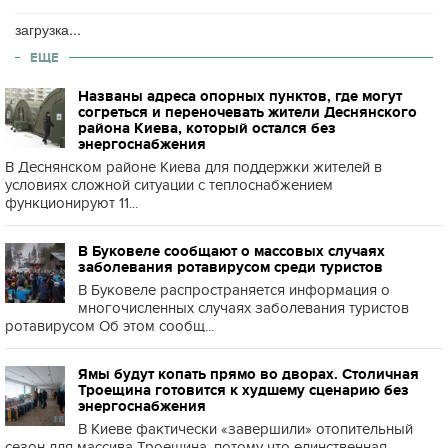
загрузка...
ЕЩЕ
Названы адреса опорных пунктов, где могут
согреться и переночевать жители Деснянского
района Киева, который остался без
энергоснабжения
В Деснянском районе Киева для поддержки жителей в
условиях сложной ситуации с теплоснабжением
функционируют 11...
В Буковеле сообщают о массовых случаях
заболевания ротавирусом среди туристов
В Буковеле распространяется информация о
многочисленных случаях заболевания туристов
ротавирусом Об этом сообщ...
Ямы будут копать прямо во дворах. Столичная
Троещина готовится к худшему сценарию без
энергоснабжения
В Киеве фактически «завершили» отопительный
сезон для массива Троещина, потому что единственная