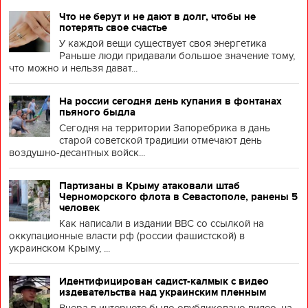
Что не берут и не дают в долг, чтобы не
потерять свое счастье
У каждой вещи существует своя энергетика
Раньше люди придавали большое значение тому,
что можно и нельзя дават...
На россии сегодня день купания в фонтанах
пьяного быдла
Сегодня на территории Запоребрика в дань
старой советской традиции отмечают день
воздушно-десантных войск...
Партизаны в Крыму атаковали штаб
Черноморского флота в Севастополе, ранены 5
человек
Как написали в издании BBC со ссылкой на
оккупационные власти рф (россии фашистской) в
украинском Крыму, ...
Идентифицирован садист-калмык с видео
издевательства над украинским пленным
Вчера в интернете было опубликовано видео, на