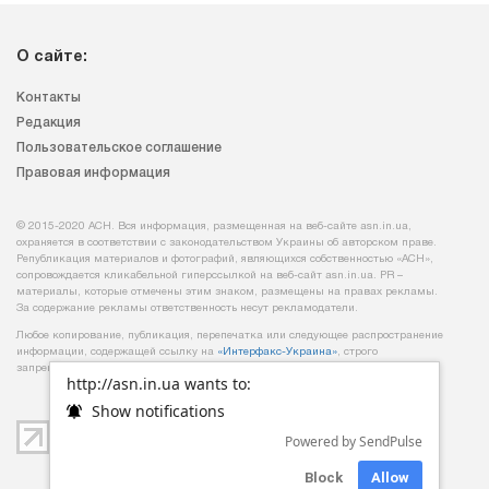
О сайте:
Контакты
Редакция
Пользовательское соглашение
Правовая информация
© 2015-2020 АСН. Вся информация, размещенная на веб-сайте asn.in.ua,
охраняется в соответствии с законодательством Украины об авторском праве.
Републикация материалов и фотографий, являющихся собственностью «АСН»,
сопровождается кликабельной гиперссылкой на веб-сайт asn.іn.ua. PR –
материалы, которые отмечены этим знаком, размещены на правах рекламы.
За содержание рекламы ответственность несут рекламодатели.
Любое копирование, публикация, перепечатка или следующее распространение
информации, содержащей ссылку на
«Интерфакс-Украина»
, строго
запрещается.
http://asn.in.ua wants to:
Show notifications
Powered by SendPulse
Block
Allow