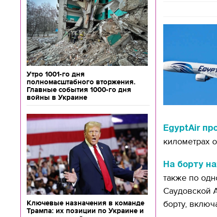
Утро 1001-го дня
полномасштабного вторжения.
Главные события 1000-го дня
войны в Украине
EgyptAir пр
километрах о
На борту н
также по одн
Саудовской А
Ключевые назначения в команде
борту, включ
Трампа: их позиции по Украине и