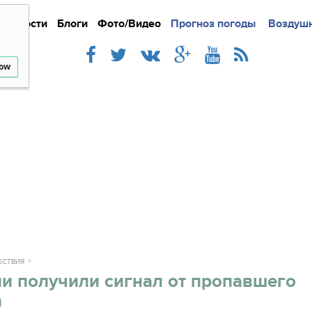
Новости
Блоги
Фото/Видео
Подробно
Прогноз погоды
Новости
Интерв
Воздушн
low
ЕСТВИЯ
и получили сигнал от пропавшего
а