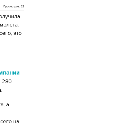
Просмотров: 22
олучила
молета.
сего, это
мпании
в 280
.
а, а
сего на