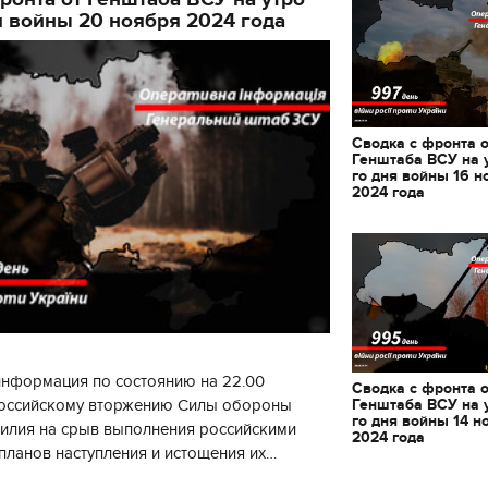
я войны 20 ноября 2024 года
Сводка с фронта 
Генштаба ВСУ на 
го дня войны 16 н
2024 года
информация по состоянию на 22.00
Сводка с фронта 
Генштаба ВСУ на 
 российскому вторжению Силы обороны
го дня войны 14 н
силия на срыв выполнения российскими
2024 года
планов наступления и истощения их
11.10.2017 | 16:22
циала. С начала суток произошло 130
Времена Руси: как вы