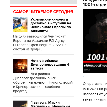
1001-го дн
САМОЕ ЧИТАЕМОЕ СЕГОДНЯ
Украинские кинологи
достойно выступили на
Чемпионате Европы по
Аджилити
На днях завершился Чемпионат
Европы по Аджилити FCI Agility
European Open Belgium 2022 Не
смотря на трудн...
Ночной обстрел
Днепропетровщины 4
августа
Два района
.
Днепропетровщины были
обстреляны ночью – Никопольский
Оперативная 
и Криворожский, – сообщил
19.11.2024 по
председ...
направляют у
захватчиками 
4 августа: Марии
боевого потен
Магдалины. Народные