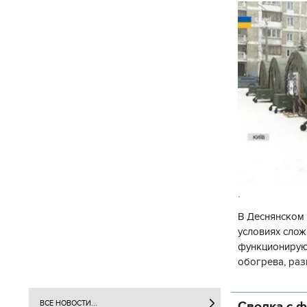
.
В Деснянском 
условиях слож
функционируют
обогрева, раз
глава Деснянс
государственн
Сводка с ф
ВСЕ НОВОСТИ...