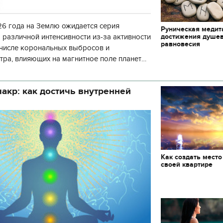
6 года на Землю ожидается серия
Руническая медит
достижения душе
 различной интенсивности из-за активности
равновесия
 числе корональных выбросов и
тра, влияющих на магнитное поле планеты.
нозу космической погоды, геомагнитная
акр: как достичь внутренней
Как создать место
своей квартире