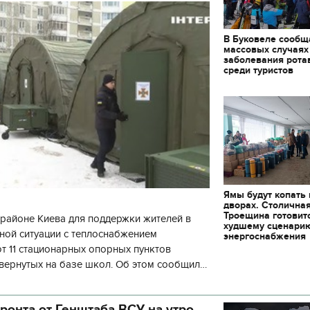
В Буковеле сообщ
массовых случаях
заболевания рота
среди туристов
Ямы будут копать
дворах. Столична
Троещина готовит
районе Киева для поддержки жителей в
худшему сценари
ной ситуации с теплоснабжением
энергоснабжения
 11 стационарных опорных пунктов
вернутых на базе школ. Об этом сообщил
кой районной в городе Киеве
ой а
ронта от Генштаба ВСУ на утро