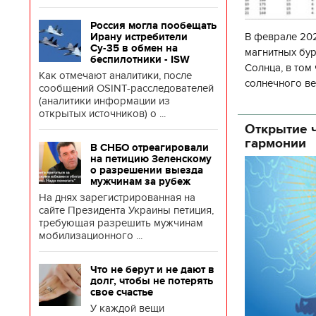
Россия могла пообещать
В феврале 202
Ирану истребители
Су-35 в обмен на
магнитных бур
беспилотники - ISW
Солнца, в том
Как отмечают аналитики, после
солнечного ве
сообщений OSINT-расследователей
Согласно прог
(аналитики информации из
открытых источников) о ...
об
Открытие ч
гармонии
В СНБО отреагировали
на петицию Зеленскому
о разрешении выезда
мужчинам за рубеж
На днях зарегистрированная на
сайте Президента Украины петиция,
требующая разрешить мужчинам
мобилизационного ...
Что не берут и не дают в
долг, чтобы не потерять
свое счастье
У каждой вещи