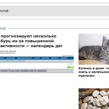
декорации к фильму
"Сторожевая застава
ИАЛОВ
НОЕ
 прогнозируют несколько
 бурь из-за повышенной
активности — календарь дат
Котенок в доме: ч
знать о маленьки
мурлыках