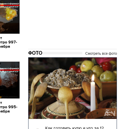
от
утро 997-
оября
ФОТО
Смотреть все фото
от
утро 995-
оября
04.01.2018 | 17:16
глядят
Как готовить кутю и что за 12