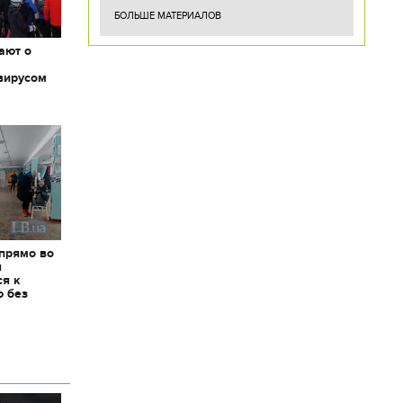
БОЛЬШЕ МАТЕРИАЛОВ
ают о
вирусом
 прямо во
я
ся к
ю без