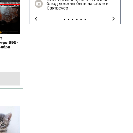
а столе в
трогательные кадры встречи
освобожденных заложников
от
утро 995-
оября