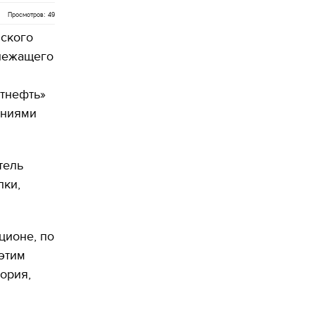
Просмотров: 49
ского
длежащего
атнефть»
аниями
тель
лки,
ционе, по
этим
ория,