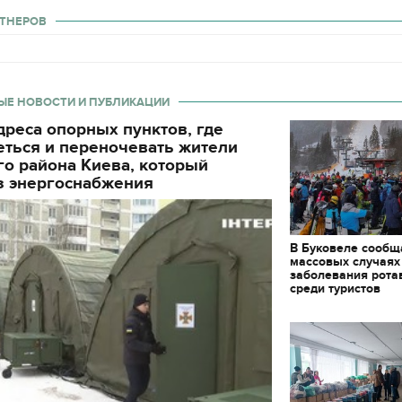
ТНЕРОВ
ЫЕ НОВОСТИ И ПУБЛИКАЦИИ
реса опорных пунктов, где
еться и переночевать жители
о района Киева, который
з энергоснабжения
В Буковеле сообщ
массовых случаях
заболевания рота
среди туристов