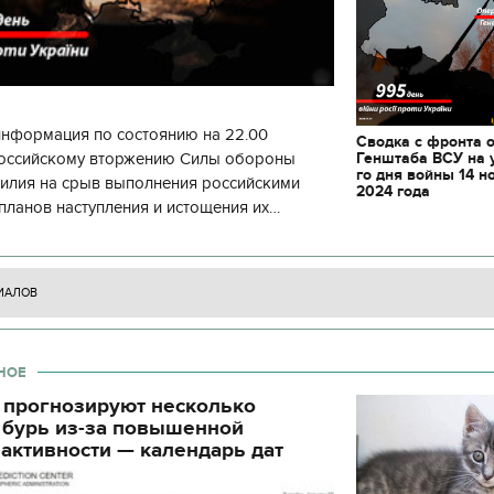
декорации к фильму
блюд должны быть н
"Сторожевая застава"
Святвечер
информация по состоянию на 22.00
Сводка с фронта 
Генштаба ВСУ на 
 российскому вторжению Силы обороны
го дня войны 14 н
силия на срыв выполнения российскими
2024 года
планов наступления и истощения их
циала. С начала суток произошло 130
ИАЛОВ
НОЕ
 прогнозируют несколько
 бурь из-за повышенной
активности — календарь дат