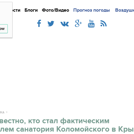
Новости
Блоги
Фото/Видео
Подробно
Прогноз погоды
Новости
Интерв
Воздушн
low
ИКА
вестно, кто стал фактическим
елем санатория Коломойского в Кр