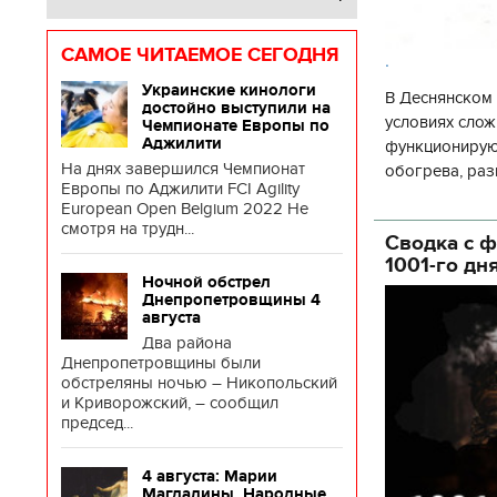
САМОЕ ЧИТАЕМОЕ СЕГОДНЯ
.
Украинские кинологи
В Деснянском 
достойно выступили на
условиях слож
Чемпионате Европы по
Аджилити
функционируют
На днях завершился Чемпионат
обогрева, раз
Европы по Аджилити FCI Agility
глава Деснянс
European Open Belgium 2022 Не
государственн
смотря на трудн...
Сводка с ф
1001-го дн
Ночной обстрел
Днепропетровщины 4
августа
Два района
Днепропетровщины были
обстреляны ночью – Никопольский
и Криворожский, – сообщил
председ...
4 августа: Марии
Магдалины. Народные