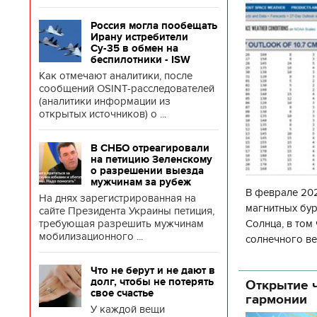
Россия могла пообещать
Ирану истребители
Су-35 в обмен на
беспилотники - ISW
Как отмечают аналитики, после
сообщений OSINT-расследователей
(аналитики информации из
открытых источников) о ...
В СНБО отреагировали
на петицию Зеленскому
о разрешении выезда
мужчинам за рубеж
В феврале 202
На днях зарегистрированная на
магнитных бур
сайте Президента Украины петиция,
Солнца, в том
требующая разрешить мужчинам
мобилизационного ...
солнечного ве
Согласно прог
об
Что не берут и не дают в
долг, чтобы не потерять
Открытие ч
свое счастье
гармонии
У каждой вещи