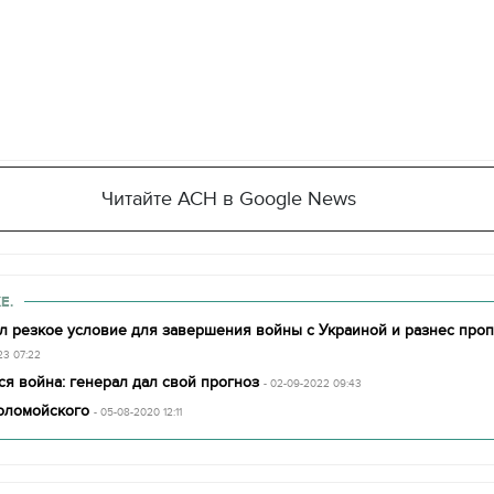
Читайте АСН в Google News
Е.
л резкое условие для завершения войны с Украиной и разнес проп
23 07:22
ся война: генерал дал свой прогноз
- 02-09-2022 09:43
Коломойского
- 05-08-2020 12:11