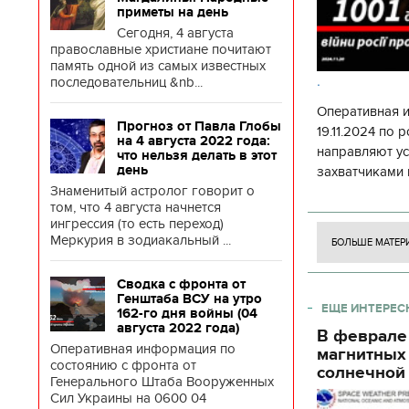
приметы на день
Сегодня, 4 августа
православные христиане почитают
память одной из самых известных
.
последовательниц &nb...
Оперативная 
Прогноз от Павла Глобы
19.11.2024 по
на 4 августа 2022 года:
направляют у
что нельзя делать в этот
день
захватчиками 
Знаменитый астролог говорит о
боевого потен
том, что 4 августа начнется
боевых ст
ингрессия (то есть переход)
Меркурия в зодиакальный ...
БОЛЬШЕ МАТЕР
Сводка с фронта от
Генштаба ВСУ на утро
ЕЩЕ ИНТЕРЕС
162-го дня войны (04
августа 2022 года)
В феврале
Оперативная информация по
магнитных
состоянию с фронта от
солнечной 
Генерального Штаба Вооруженных
Сил Украины на 0600 04