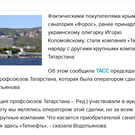
Фактическими покупателями крым
санатория «Форос», ранее прина
украинскому олигарху Игорю
Коломойскому, стали компания «Т
наряду с другими крупными комп
Татарстана.
Об этом сообщила
ТАСС
председа
офсоюзов Татарстана, которая была оператором сде
пьянова.
ия профсоюзов Татарстана – Ред.) участвовали в аук
ту мы являлись оператором этой сделки, но за всем 
крупные компании. Что касается приобретателей санат
я здесь «Татнефть», - сказала Водопьянова.