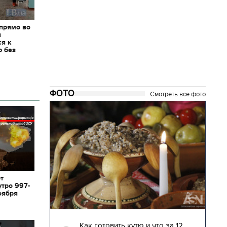
 прямо во
я
ся к
ю без
ФОТО
Смотреть все фото
от
утро 997-
оября
16
28.12.2017 | 14:17
 что за 12
Возвращение на Родину. Самые