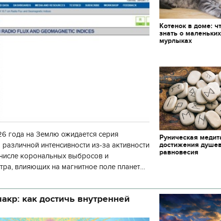
Котенок в доме: ч
знать о маленьки
мурлыках
6 года на Землю ожидается серия
Руническая медит
достижения душе
 различной интенсивности из-за активности
равновесия
 числе корональных выбросов и
тра, влияющих на магнитное поле планеты.
нозу космической погоды, геомагнитная
акр: как достичь внутренней