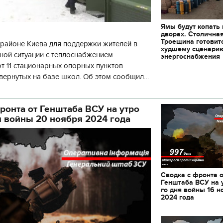
Ямы будут копать
дворах. Столична
Троещина готовит
районе Киева для поддержки жителей в
худшему сценари
ной ситуации с теплоснабжением
энергоснабжения
 11 стационарных опорных пунктов
вернутых на базе школ. Об этом сообщил
кой районной в городе Киеве
ой а
ронта от Генштаба ВСУ на утро
я войны 20 ноября 2024 года
Сводка с фронта 
Генштаба ВСУ на 
го дня войны 16 н
2024 года
11.10.2017 | 16:22
04.01.2018 | 17:
Времена Руси: как выглядят
Как готовить кутю и