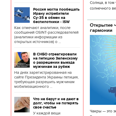
Солнца, в том
солнечного ве
Россия могла пообещать
Ирану истребители
Согласно прог
Су-35 в обмен на
об
беспилотники - ISW
Открытие ч
Как отмечают аналитики, после
гармонии
сообщений OSINT-расследователей
(аналитики информации из
открытых источников) о ...
В СНБО отреагировали
на петицию Зеленскому
о разрешении выезда
мужчинам за рубеж
На днях зарегистрированная на
сайте Президента Украины петиция,
требующая разрешить мужчинам
мобилизационного ...
Что не берут и не дают в
долг, чтобы не потерять
свое счастье
Чакры — это э
У каждой вещи