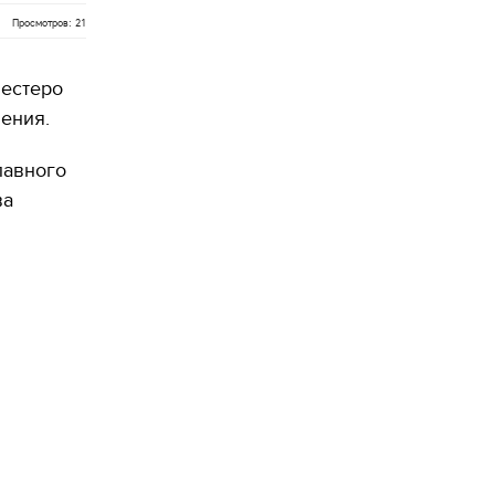
Просмотров: 21
шестеро
ения.
лавного
ва