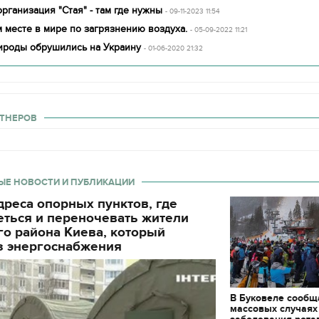
рганизация "Стая" - там где нужны
- 09-11-2023 11:54
 месте в мире по загрязнению воздуха.
- 05-09-2022 11:21
ироды обрушились на Украину
- 01-06-2020 21:32
ТНЕРОВ
ЫЕ НОВОСТИ И ПУБЛИКАЦИИ
реса опорных пунктов, где
еться и переночевать жители
о района Киева, который
з энергоснабжения
В Буковеле сообщ
массовых случаях