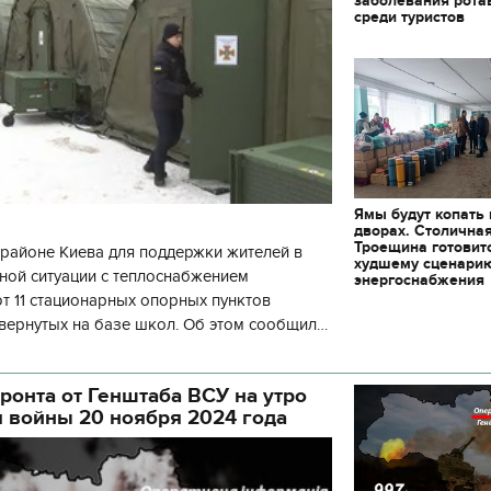
заболевания рота
среди туристов
Ямы будут копать
дворах. Столична
Троещина готовит
районе Киева для поддержки жителей в
худшему сценари
ной ситуации с теплоснабжением
энергоснабжения
 11 стационарных опорных пунктов
вернутых на базе школ. Об этом сообщил
кой районной в городе Киеве
ой а
ронта от Генштаба ВСУ на утро
я войны 20 ноября 2024 года