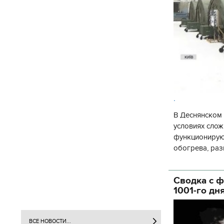
.
В Деснянском 
условиях слож
функционируют
обогрева, раз
глава Деснянс
государственн
Сводка с ф
1001-го дн
ВСЕ НОВОСТИ...