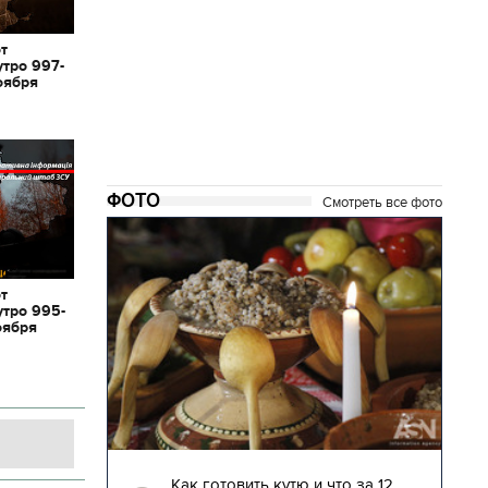
от
утро 997-
оября
ФОТО
Смотреть все фото
от
утро 995-
оября
04.01.2018 | 17:16
глядят
Как готовить кутю и что за 12