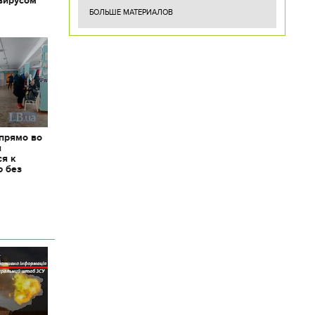
вирусом
БОЛЬШЕ МАТЕРИАЛОВ
 прямо во
я
ся к
ю без