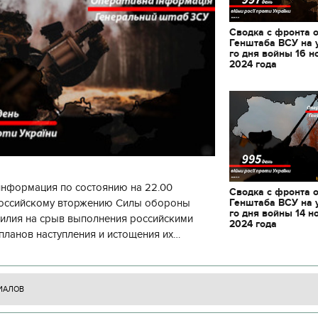
Сводка с фронта 
Генштаба ВСУ на 
го дня войны 16 н
2024 года
информация по состоянию на 22.00
Сводка с фронта 
Генштаба ВСУ на 
 российскому вторжению Силы обороны
го дня войны 14 н
силия на срыв выполнения российскими
2024 года
планов наступления и истощения их
циала. С начала суток произошло 130
ИАЛОВ
11.10.2017 | 16:22
Времена Руси: как вы