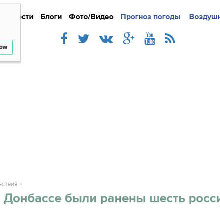
Новости
Блоги
Фото/Видео
Подробно
Прогноз погоды
Новости
Интерв
Воздушн
low
ЕСТВИЯ
 Донбассе были ранены шесть росс