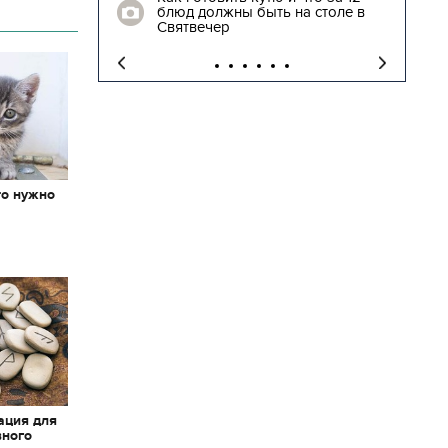
блюд должны быть на столе в
"
Святвечер
то нужно
х
ация для
вного