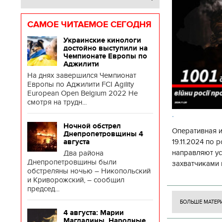
САМОЕ ЧИТАЕМОЕ СЕГОДНЯ
Украинские кинологи
достойно выступили на
Чемпионате Европы по
Аджилити
На днях завершился Чемпионат
Европы по Аджилити FCI Agility
European Open Belgium 2022 Не
смотря на трудн...
.
Ночной обстрел
Оперативная 
Днепропетровщины 4
19.11.2024 по
августа
направляют у
Два района
Днепропетровщины были
захватчиками 
обстреляны ночью – Никопольский
боевого потен
и Криворожский, – сообщил
боевых ст
председ...
БОЛЬШЕ МАТЕР
4 августа: Марии
Магдалины. Народные