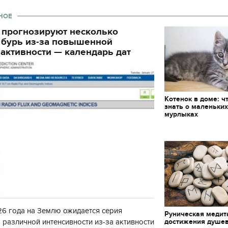
декорации к фильму
"Сторожевая застава
НОЕ
 прогнозируют несколько
 бурь из-за повышенной
активности — календарь дат
Котенок в доме: ч
знать о маленьки
мурлыках
6 года на Землю ожидается серия
Руническая медит
достижения душе
 различной интенсивности из-за активности