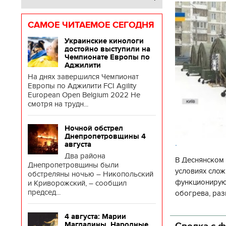
САМОЕ ЧИТАЕМОЕ СЕГОДНЯ
Украинские кинологи
достойно выступили на
Чемпионате Европы по
Аджилити
На днях завершился Чемпионат
Европы по Аджилити FCI Agility
European Open Belgium 2022 Не
смотря на трудн...
Ночной обстрел
Днепропетровщины 4
.
августа
Два района
В Деснянском 
Днепропетровщины были
условиях слож
обстреляны ночью – Никопольский
функционируют
и Криворожский, – сообщил
председ...
обогрева, раз
глава Деснянс
государственн
4 августа: Марии
Сводка с ф
Магдалины. Народные