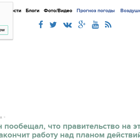
Новости
Блоги
Фото/Видео
Подробно
Прогноз погоды
Новости
Интерв
Воздушн
low
КА
 пообещал, что правительство на э
акончит работу над планом действи