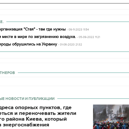
Е.
рганизация "Стая" - там где нужны
- 09-11-2023 11:54
 месте в мире по загрязнению воздуха.
- 05-09-2022 11:21
ироды обрушились на Украину
- 01-06-2020 21:32
ТНЕРОВ
ЫЕ НОВОСТИ И ПУБЛИКАЦИИ
реса опорных пунктов, где
еться и переночевать жители
о района Киева, который
з энергоснабжения