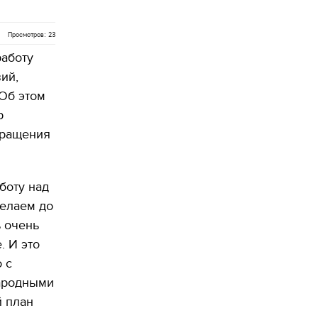
Просмотров: 23
работу
ий,
 Об этом
р
бращения
боту над
делаем до
ь очень
. И это
 с
народными
й план