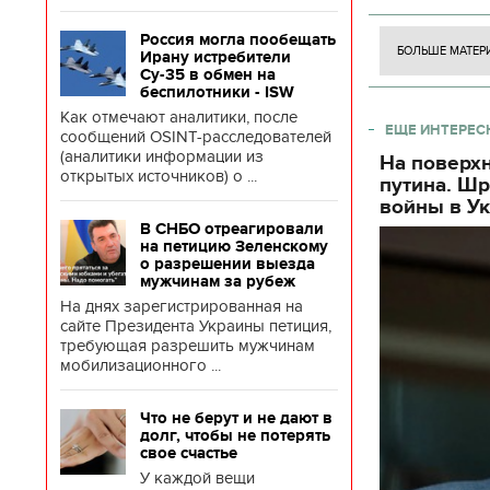
боевых ст
Россия могла пообещать
БОЛЬШЕ МАТЕР
Ирану истребители
Су-35 в обмен на
беспилотники - ISW
Как отмечают аналитики, после
ЕЩЕ ИНТЕРЕС
сообщений OSINT-расследователей
(аналитики информации из
На поверх
открытых источников) о ...
путина. Ш
войны в У
В СНБО отреагировали
на петицию Зеленскому
о разрешении выезда
мужчинам за рубеж
На днях зарегистрированная на
сайте Президента Украины петиция,
требующая разрешить мужчинам
мобилизационного ...
Что не берут и не дают в
долг, чтобы не потерять
свое счастье
У каждой вещи