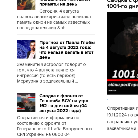
приметы на день
1001-го дн
Сегодня, 4 августа
православные христиане почитают
память одной из самых известных
последовательниц &nb...
Прогноз от Павла Глобы
на 4 августа 2022 года:
что нельзя делать в этот
день
Знаменитый астролог говорит о
том, что 4 августа начнется
ингрессия (то есть переход)
Меркурия в зодиакальный ...
Сводка с фронта от
.
Генштаба ВСУ на утро
162-го дня войны (04
Оперативная 
августа 2022 года)
19.11.2024 по
Оперативная информация по
направляют у
состоянию с фронта от
захватчиками 
Генерального Штаба Вооруженных
Сил Украины на 0600 04
боевого потен