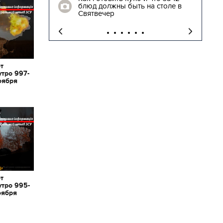
блюд должны быть на столе в
"
Святвечер
от
утро 997-
оября
от
утро 995-
оября