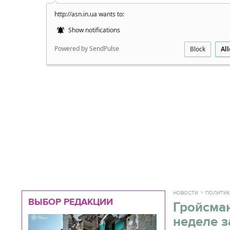
http://asn.in.ua wants to:
Подробно
Show notifications
Powered by SendPulse
Block
Al
НОВОСТИ
ПОЛИТИ
ВЫБОР РЕДАКЦИИ
Гройсман
неделе з