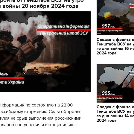
декорации к фильму
я войны 20 ноября 2024 года
"Сторожевая застава
Сводка с фронта 
Генштаба ВСУ на 
го дня войны 16 н
2024 года
информация по состоянию на 22.00
Сводка с фронта 
Генштаба ВСУ на 
 российскому вторжению Силы обороны
го дня войны 14 н
силия на срыв выполнения российскими
2024 года
планов наступления и истощения их
циала. С начала суток произошло 130