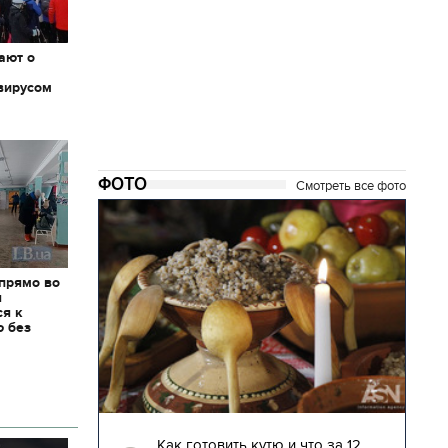
ают о
вирусом
ФОТО
Смотреть все фото
 прямо во
я
ся к
ю без
04.01.2018 | 17:16
глядят
Как готовить кутю и что за 12