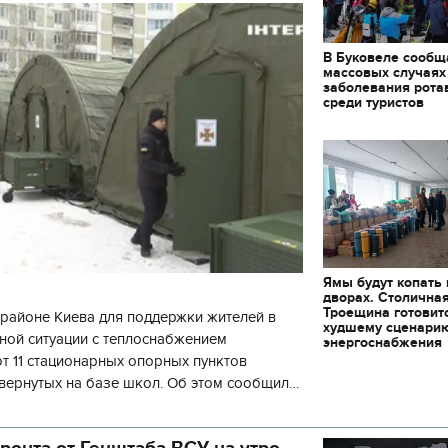
В Буковеле сообщ
массовых случаях
заболевания рота
среди туристов
Ямы будут копать
дворах. Столична
Троещина готовит
районе Киева для поддержки жителей в
худшему сценари
ной ситуации с теплоснабжением
энергоснабжения
 11 стационарных опорных пунктов
вернутых на базе школ. Об этом сообщил
кой районной в городе Киеве
11.10.2017 | 16:22
ой а
Времена Руси: как вы
ронта от Генштаба ВСУ на утро