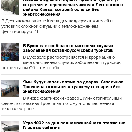
Названы адреса опорных пунктов, где могут
согреться и переночевать жители Деснянского
района Киева, который остался без
энергоснабжения
В Деснянском районе Киева для поддержки жителей в
условиях сложной ситуации с теплоснабжением
функционируют 11...
В Буковеле сообщают о массовых случаях
заболевания ротавирусом среди туристов
В Буковеле распространяется информация о
многочисленных случаях заболевания туристов
ротавирусом Об этом сообщ...
Ямы будут копать прямо во дворах. Столичная
Троещина готовится к худшему сценарию без
энергоснабжения
В Киеве фактически «завершили» отопительный
сезон для массива Троещина, потому что единственная
теплоэлектроце...
Утро 1002-го дня полномасштабного вторжения.
Главные события