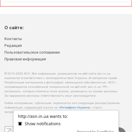
О сайте:
Контакты
Редакция
Пользовательское соглашение
Правовая информация
© 2015-2020 АСН. Вся информация, размещенная на веб-сайте asn.in.ua,
охраняется в соответствии с законодательством Украины об авторском праве.
Републикация материалов и фотографий, являющихся собственностью «АСН»,
сопровождается кликабельной гиперссылкой на веб-сайт asn.іn.ua. PR –
материалы, которые отмечены этим знаком, размещены на правах рекламы.
За содержание рекламы ответственность несут рекламодатели.
Любое копирование, публикация, перепечатка или следующее распространение
информации, содержащей ссылку на
«Интерфакс-Украина»
, строго
запрещается.
http://asn.in.ua wants to:
Show notifications
Powered by SendPulse