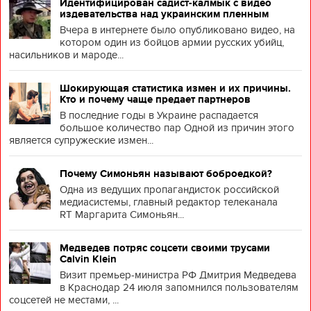
Идентифицирован садист-калмык с видео
издевательства над украинским пленным
Вчера в интернете было опубликовано видео, на
котором один из бойцов армии русских убийц,
насильников и мароде...
Шокирующая статистика измен и их причины.
Кто и почему чаще предает партнеров
В последние годы в Украине распадается
большое количество пар Одной из причин этого
является супружеские измен...
Почему Симоньян называют боброедкой?
Одна из ведущих пропагандисток российской
медиасистемы, главный редактор телеканала
RT Маргарита Симоньян...
Медведев потряс соцсети своими трусами
Calvin Klein
Визит премьер-министра РФ Дмитрия Медведева
в Краснодар 24 июля запомнился пользователям
соцсетей не местами, ...