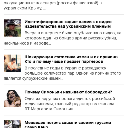
оккупационные власти рф (россии фашистской) в
украинском Крыму, ...
Идентифицирован садист-калмык с видео
издевательства над украинским пленным
Вчера в интернете было опубликовано видео, на
котором один из бойцов армии русских убийц,
насильников и мароде...
Шокирующая статистика измен и их причины.
Кто и почему чаще предает партнеров
В последние годы в Украине распадается
большое количество пар Одной из причин этого
является супружеские измен...
Почему Симоньян называют боброедкой?
Одна из ведущих пропагандисток российской
медиасистемы, главный редактор телеканала
RT Маргарита Симоньян...
Медведев потряс соцсети своими трусами
Calvin Klein