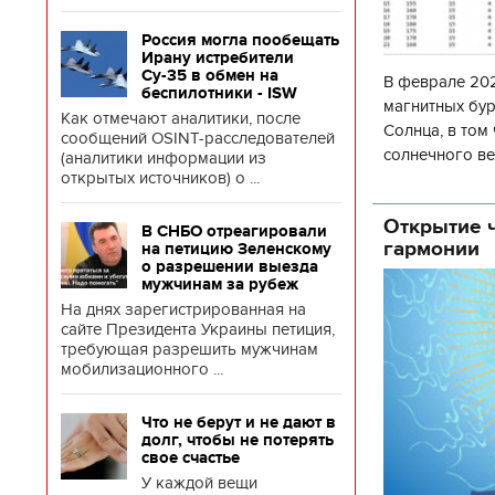
Россия могла пообещать
Ирану истребители
Су-35 в обмен на
В феврале 202
беспилотники - ISW
магнитных бур
Как отмечают аналитики, после
Солнца, в том
сообщений OSINT-расследователей
солнечного ве
(аналитики информации из
открытых источников) о ...
Согласно прог
об
Открытие ч
В СНБО отреагировали
гармонии
на петицию Зеленскому
о разрешении выезда
мужчинам за рубеж
На днях зарегистрированная на
сайте Президента Украины петиция,
требующая разрешить мужчинам
мобилизационного ...
Что не берут и не дают в
долг, чтобы не потерять
свое счастье
У каждой вещи