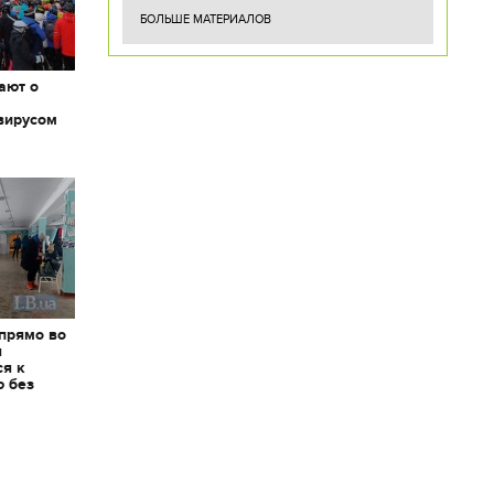
БОЛЬШЕ МАТЕРИАЛОВ
ают о
вирусом
 прямо во
я
ся к
ю без