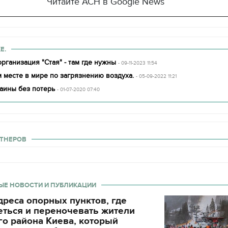
Читайте АСН в Google News
Е.
рганизация "Стая" - там где нужны
- 09-11-2023 11:54
 месте в мире по загрязнению воздуха.
- 05-09-2022 11:21
аины без потерь
- 01-07-2020 07:40
ТНЕРОВ
ЫЕ НОВОСТИ И ПУБЛИКАЦИИ
реса опорных пунктов, где
еться и переночевать жители
о района Киева, который