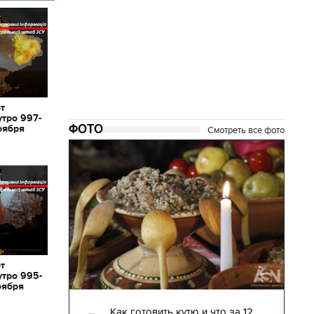
от
утро 997-
ФОТО
оября
Смотреть все фото
от
утро 995-
оября
04.01.2018 | 17:16
глядят
Как готовить кутю и что за 12