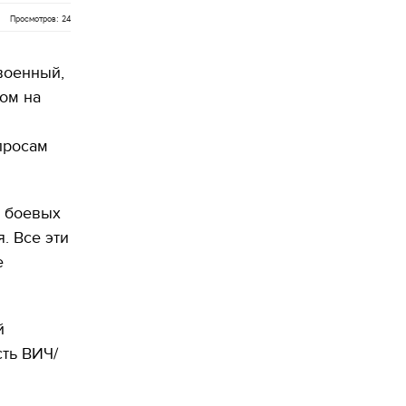
Просмотров: 24
военный,
ом на
просам
е боевых
. Все эти
е
й
ть ВИЧ/