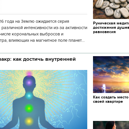
6 года на Землю ожидается серия
Руническая медит
достижения душе
 различной интенсивности из-за активности
равновесия
 числе корональных выбросов и
тра, влияющих на магнитное поле планеты.
нозу космической погоды, геомагнитная
акр: как достичь внутренней
Как создать место
своей квартире