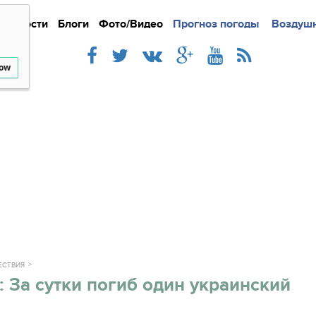
Новости
Блоги
Фото/Видео
Подробно
Прогноз погоды
Новости
Интерв
Воздушн
low
ЕСТВИЯ
 За сутки погиб один украинский