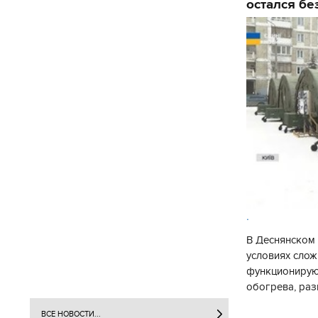
остался бе
.
В Деснянском 
условиях слож
функционируют
обогрева, раз
глава Деснянс
ВСЕ НОВОСТИ...
государственн