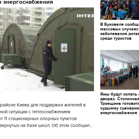
з энергоснабжения
В Буковеле сообщ
массовых случаях
заболевания рота
среди туристов
Ямы будут копать
дворах. Столична
Троещина готовит
районе Киева для поддержки жителей в
худшему сценари
ной ситуации с теплоснабжением
энергоснабжения
 11 стационарных опорных пунктов
вернутых на базе школ. Об этом сообщил
кой районной в городе Киеве
ой а