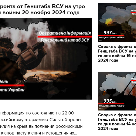
ронта от Генштаба ВСУ на утро
я войны 20 ноября 2024 года
Сводка с фронта 
Генштаба ВСУ на 
го дня войны 16 н
2024 года
информация по состоянию на 22.00
Сводка с фронта 
Генштаба ВСУ на 
 российскому вторжению Силы обороны
го дня войны 14 н
силия на срыв выполнения российскими
11.10.2017 | 16:22
2024 года
планов наступления и истощения их
Времена Руси: как вы