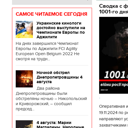
Сводка с ф
1001-го дн
САМОЕ ЧИТАЕМОЕ СЕГОДНЯ
Украинские кинологи
достойно выступили на
Чемпионате Европы по
Аджилити
На днях завершился Чемпионат
Европы по Аджилити FCI Agility
European Open Belgium 2022 Не
смотря на трудн...
Ночной обстрел
Днепропетровщины 4
августа
Два района
Днепропетровщины были
.
обстреляны ночью – Никопольский
и Криворожский, – сообщил
Оперативная 
председ...
19.11.2024 по
направляют у
4 августа: Марии
захватчиками 
Магдалины. Народные