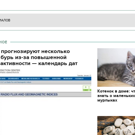
декорации к фильму
циала. С начала суток произошло 130
"Сторожевая застава
ИАЛОВ
НОЕ
 прогнозируют несколько
 бурь из-за повышенной
активности — календарь дат
Котенок в доме: ч
знать о маленьки
мурлыках