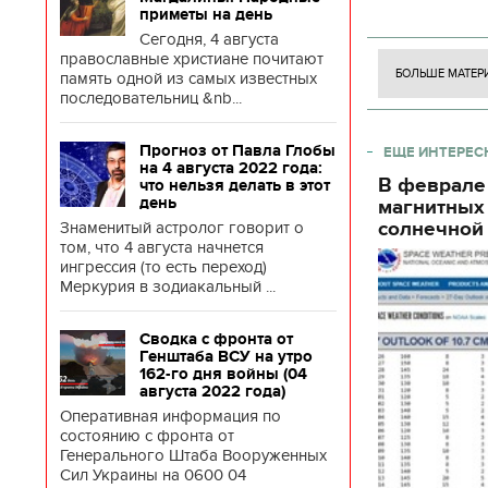
боевого потен
приметы на день
боевых ст
Сегодня, 4 августа
православные христиане почитают
БОЛЬШЕ МАТЕР
память одной из самых известных
последовательниц &nb...
Прогноз от Павла Глобы
ЕЩЕ ИНТЕРЕС
на 4 августа 2022 года:
В феврале
что нельзя делать в этот
день
магнитных
солнечной 
Знаменитый астролог говорит о
том, что 4 августа начнется
ингрессия (то есть переход)
Меркурия в зодиакальный ...
Сводка с фронта от
Генштаба ВСУ на утро
162-го дня войны (04
августа 2022 года)
Оперативная информация по
состоянию с фронта от
Генерального Штаба Вооруженных
Сил Украины на 0600 04