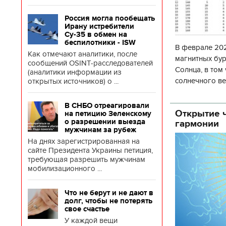
Россия могла пообещать
Ирану истребители
Су-35 в обмен на
беспилотники - ISW
В феврале 202
Как отмечают аналитики, после
магнитных бур
сообщений OSINT-расследователей
Солнца, в том
(аналитики информации из
солнечного ве
открытых источников) о ...
Согласно прог
об
В СНБО отреагировали
Открытие ч
на петицию Зеленскому
о разрешении выезда
гармонии
мужчинам за рубеж
На днях зарегистрированная на
сайте Президента Украины петиция,
требующая разрешить мужчинам
мобилизационного ...
Что не берут и не дают в
долг, чтобы не потерять
свое счастье
У каждой вещи