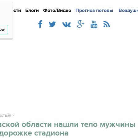
Новости
Блоги
Фото/Видео
Подробно
Прогноз погоды
Новости
Интерв
Воздушн
low
ЕСТВИЯ
вской области нашли тело мужчины
 дорожке стадиона