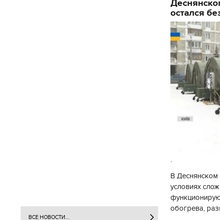
Деснянског
остался бе
.
В Деснянском 
условиях слож
функционируют
обогрева, раз
ВСЕ НОВОСТИ...
глава Деснянс