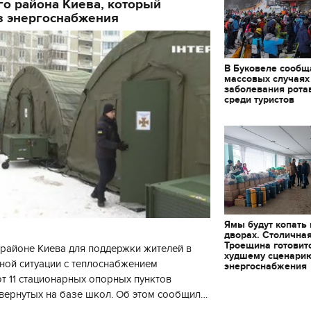
о района Киева, который
з энергоснабжения
В Буковеле сообщ
массовых случаях
заболевания рота
среди туристов
Ямы будут копать
дворах. Столична
Троещина готовит
районе Киева для поддержки жителей в
худшему сценари
ной ситуации с теплоснабжением
энергоснабжения
 11 стационарных опорных пунктов
вернутых на базе школ. Об этом сообщил
кой районной в городе Киеве