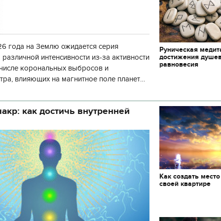
6 года на Землю ожидается серия
Руническая медит
достижения душе
 различной интенсивности из-за активности
равновесия
 числе корональных выбросов и
тра, влияющих на магнитное поле планеты.
нозу космической погоды, геомагнитная
акр: как достичь внутренней
Как создать место
своей квартире