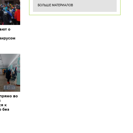
БОЛЬШЕ МАТЕРИАЛОВ
ают о
вирусом
 прямо во
я
ся к
ю без