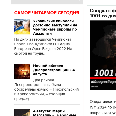
государственн
Сводка с ф
САМОЕ ЧИТАЕМОЕ СЕГОДНЯ
1001-го дн
Украинские кинологи
достойно выступили на
Чемпионате Европы по
Аджилити
На днях завершился Чемпионат
Европы по Аджилити FCI Agility
European Open Belgium 2022 Не
смотря на трудн...
Ночной обстрел
Днепропетровщины 4
августа
Два района
Днепропетровщины были
обстреляны ночью – Никопольский
.
и Криворожский, – сообщил
председ...
Оперативная 
19.11.2024 по
4 августа: Марии
направляют у
Магдалины. Народные