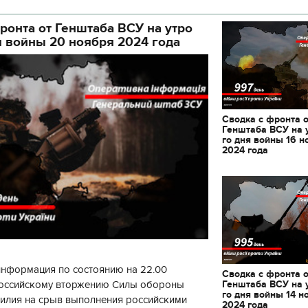
ой а
ронта от Генштаба ВСУ на утро
я войны 20 ноября 2024 года
Сводка с фронта 
Генштаба ВСУ на 
го дня войны 16 н
2024 года
информация по состоянию на 22.00
Сводка с фронта 
Генштаба ВСУ на 
 российскому вторжению Силы обороны
11.10.2017 | 16:22
го дня войны 14 н
силия на срыв выполнения российскими
2024 года
Времена Руси: как вы