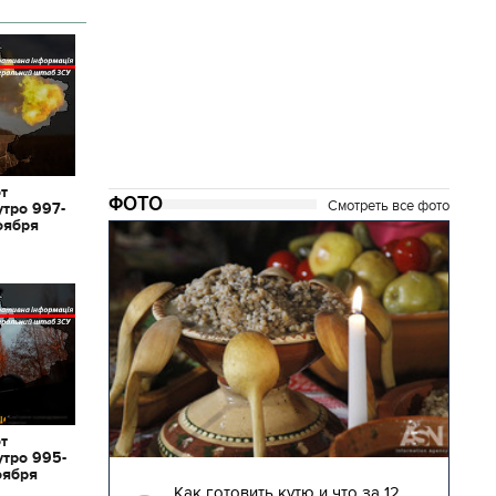
от
ФОТО
Смотреть все фото
утро 997-
оября
от
утро 995-
04.01.2018 | 17:16
оября
глядят
Как готовить кутю и что за 12