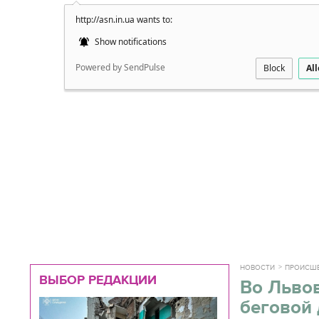
http://asn.in.ua wants to:
Подробно
Show notifications
Powered by SendPulse
Block
Al
НОВОСТИ
ПРОИСШ
ВЫБОР РЕДАКЦИИ
Во Льво
беговой