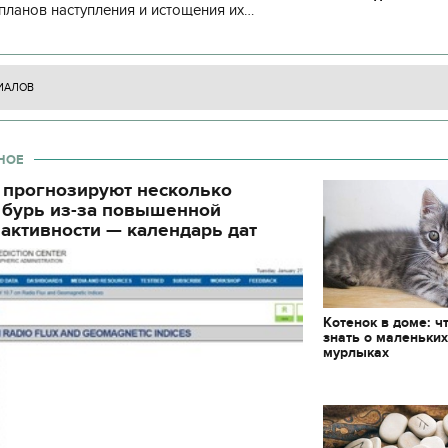
планов наступления и истощения их
декорации к фильму
"Сторожевая застава
циала. С начала суток произошло 130
ИАЛОВ
НОЕ
 прогнозируют несколько
 бурь из-за повышенной
активности — календарь дат
Котенок в доме: ч
знать о маленьки
мурлыках