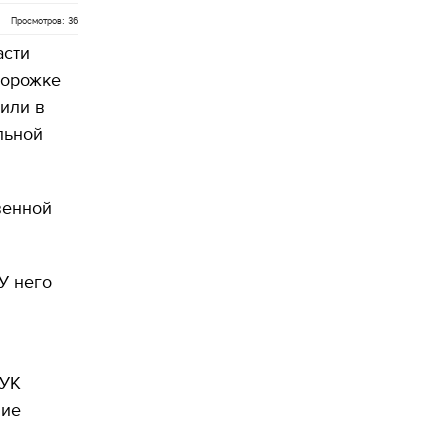
Просмотров: 36
асти
дорожке
или в
льной
венной
У него
 УК
ние