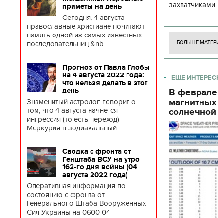
захватчиками 
приметы на день
боевого потен
Сегодня, 4 августа
православные христиане почитают
боевых ст
память одной из самых известных
последовательниц &nb...
БОЛЬШЕ МАТЕР
Прогноз от Павла Глобы
на 4 августа 2022 года:
ЕЩЕ ИНТЕРЕС
что нельзя делать в этот
день
В феврале
магнитных
Знаменитый астролог говорит о
том, что 4 августа начнется
солнечной 
ингрессия (то есть переход)
Меркурия в зодиакальный ...
Сводка с фронта от
Генштаба ВСУ на утро
162-го дня войны (04
августа 2022 года)
Оперативная информация по
состоянию с фронта от
Генерального Штаба Вооруженных
Сил Украины на 0600 04